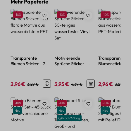
Produktgalerie überspringen
Mehr Papeterie
Rabatt
Rabatt
Rabatt
-10%
-10%
-10%
Transparente
Motivierende
Transparente
Blumen Sticker – 20
Sprüche Sticker –
Blumensticker – 
florale Motive aus
50-teiliges
aus wasserdicht
wasserdichtem PET
wasserfestes Vinyl
PET-Material
Set
2,96 €
3,95 €
2,96 €
Verkaufspreis:
Regulärer Preis:
Verkaufspreis:
Regulärer Preis:
Verkaufspreis:
Regulärer
3,29 €
4,39 €
3,29 €
Produktgalerie überspringen
Rabatt
Rabatt
Rabatt
-10%
-10%
-10%
Neu
Neu
Neu
Noch 2 übrig