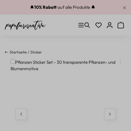
Zum Hauptinhalt springen
🔔
10% Rabatt
auf alle Produkte 🔔
Du hast 0 Produkt
Warenk
Startseite
Sticker
Bildergalerie überspringen