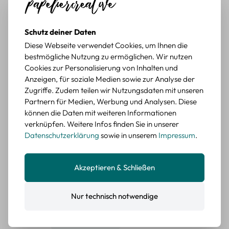
BEWERTETER ARTIKEL
Retro Briefmarken Sticker Set – 45 Papier-
Schutz deiner Daten
Sticker mit Wald- und Tiermotiven
Diese Webseite verwendet Cookies, um Ihnen die
Durchschnittliche Bewertung von 5 von 5 Sternen
bestmögliche Nutzung zu ermöglichen. Wir nutzen
Erika G.
diesen Monat
Verifizierter Kauf
Cookies zur Personalisierung von Inhalten und
Schöne Motive
Anzeigen, für soziale Medien sowie zur Analyse der
Die Sticker passen gut zu meinen Büchern, würde sie
Zugriffe. Zudem teilen wir Nutzungsdaten mit unseren
wieder kaufen.
Partnern für Medien, Werbung und Analysen. Diese
können die Daten mit weiteren Informationen
BEWERTETER ARTIKEL
verknüpfen. Weitere Infos finden Sie in unserer
Retro Blumen Sticker Set – 45 Stück mit 15
Datenschutzerklärung
sowie in unserem
Impressum
.
verschiedene Motive
Farbe: F
Akzeptieren & Schließen
Durchschnittliche Bewertung von 5 von 5 Sternen
Erika G.
diesen Monat
Verifizierter Kauf
Tolle Sticker
Nur technisch notwendige
Schöne Deko-Teile für meine Bücher, es passt zu meinem
Stiel.
BEWERTETER ARTIKEL