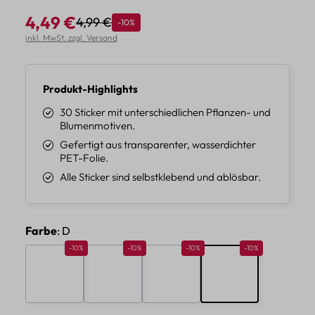
4,49 €
4,99 €
Rabatt
-10%
Regulärer Preis:
Verkaufspreis:
inkl. MwSt. zzgl. Versand
Produkt-Highlights
30 Sticker mit unterschiedlichen Pflanzen- und
Blumenmotiven.
Gefertigt aus transparenter, wasserdichter
PET-Folie.
Alle Sticker sind selbstklebend und ablösbar.
auswählen
Farbe
: D
Rabatt 10%
Rabatt 10%
Rabatt 10%
Rabatt 10%
-10%
-10%
-10%
-10%
A
B
C
D