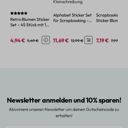
Durchschnittliche Bewertung von 5 von 5 Sternen
Alphabet Sticker Set
Scrapbooking
Retro Blumen Sticker
für Scrapbooking –
Sticker Blumen 3
Set – 45 Stück mit 15
1000 Buchstaben,
20-teiliges Retro
verschiedene Motive
Groß- und
mit Relief Design
Kleinschreibung
4,94 €
11,69 €
7,19 €
Verkaufspreis:
Regulärer Preis:
Verkaufspreis:
Regulärer Preis:
Verkaufspreis:
Regulärer
5,49 €
12,99 €
7,99 €
Newsletter anmelden und 10% sparen!
Abonniere unseren Newsletter um deinen Gutscheincode zu
erhalten!