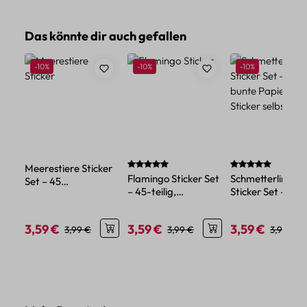
Produktgalerie überspringen
Das könnte dir auch gefallen
Rabatt
Rabatt
Rabatt
-10%
-10%
-10%
Durchschnittliche Bewertung von 5 von 
Durchschnittlich
Meerestiere Sticker
Flamingo Sticker Set
Schmetterlinge
Set – 45
– 45-teilig,
Sticker Set – 45
Papiersticker mit
Motivpapier für
bunte Papier-Min
maritimen Motiven
Bastelideen
Sticker selbstkle
3,59 €
3,59 €
3,59 €
Verkaufspreis:
Regulärer Preis:
Verkaufspreis:
Regulärer Preis:
Verkaufspreis:
Reguläre
3,99 €
3,99 €
3,99 €