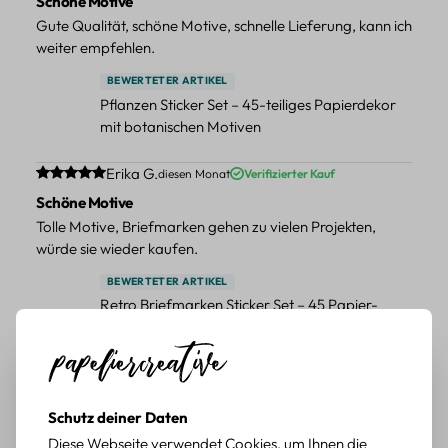
Schöne Motive
Gute Qualität, schöne Motive, schnelle Lieferung, kann ich
weiter empfehlen.
BEWERTETER ARTIKEL
Pflanzen Sticker Set – 45-teiliges Papierdekor
mit botanischen Motiven
Durchschnittliche Bewertung von 5 von 5 Sternen
Erika G.
diesen Monat
Verifizierter Kauf
Schöne Motive
Tolle Motive, Briefmarken gehen zu vielen Projekten,
würde sie wieder kaufen.
BEWERTETER ARTIKEL
Retro Briefmarken Sticker Set – 45 Papier-
Sticker mit Wald- und Tiermotiven
Durchschnittliche Bewertung von 5 von 5 Sternen
Erika G.
diesen Monat
Verifizierter Kauf
Schöne Motive
Schutz deiner Daten
Die Sticker passen gut zu meinen Büchern, würde sie
Diese Webseite verwendet Cookies, um Ihnen die