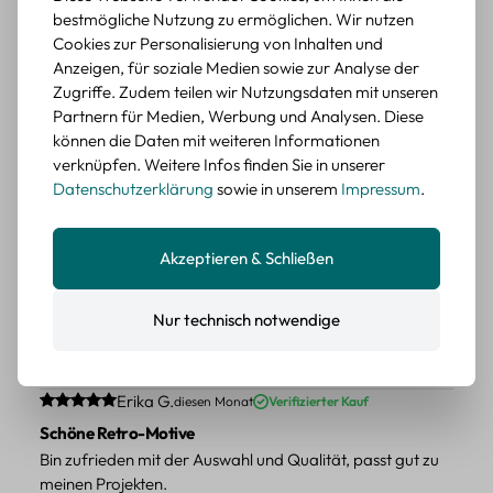
wieder kaufen.
bestmögliche Nutzung zu ermöglichen. Wir nutzen
BEWERTETER ARTIKEL
Cookies zur Personalisierung von Inhalten und
Retro Blumen Sticker Set – 45 Stück mit 15
Anzeigen, für soziale Medien sowie zur Analyse der
verschiedene Motive
Zugriffe. Zudem teilen wir Nutzungsdaten mit unseren
Farbe: F
Partnern für Medien, Werbung und Analysen. Diese
können die Daten mit weiteren Informationen
Durchschnittliche Bewertung von 5 von 5 Sternen
Erika G.
diesen Monat
Verifizierter Kauf
verknüpfen. Weitere Infos finden Sie in unserer
Datenschutzerklärung
sowie in unserem
Impressum
.
Tolle Sticker
Schöne Deko-Teile für meine Bücher, es passt zu meinem
Stiel.
Akzeptieren & Schließen
BEWERTETER ARTIKEL
Retro Sticker Scrapbooking Set – Mix aus
Nur technisch notwendige
Labels, Blumen und Figuren
Farbe: H
Durchschnittliche Bewertung von 5 von 5 Sternen
Erika G.
diesen Monat
Verifizierter Kauf
Schöne Retro-Motive
Bin zufrieden mit der Auswahl und Qualität, passt gut zu
meinen Projekten.