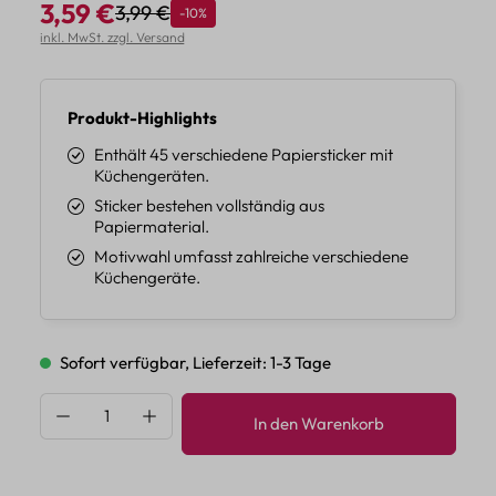
3,59 €
3,99 €
Rabatt
-10%
Regulärer Preis:
Verkaufspreis:
inkl. MwSt. zzgl. Versand
Produkt-Highlights
Enthält 45 verschiedene Papiersticker mit
Küchengeräten.
Sticker bestehen vollständig aus
Papiermaterial.
Motivwahl umfasst zahlreiche verschiedene
Küchengeräte.
Sofort verfügbar, Lieferzeit: 1-3 Tage
Produkt Anzahl: Gib den gewünschten Wert 
In den Warenkorb