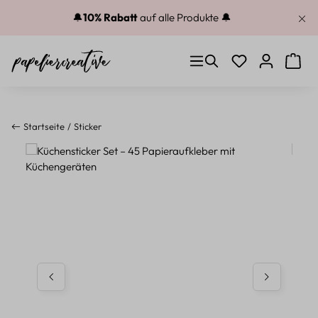
Zum Hauptinhalt springen
🔔
10% Rabatt
auf alle Produkte 🔔
Du hast 0 Produkt
Warenk
Startseite
Sticker
Bildergalerie überspringen