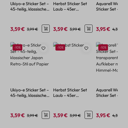
Ukiyo-e Sticker Set –
Herbst Sticker Set
Aquarell Wetter
45-teilig, klassischer
Laub – 45er
Sticker Set – 50
Japan Retro-Stil auf
Papierdeko mit
transparente
Papier
Blättermotiven
Aufkleber mit
Himmel-Motiven
3,59 €
3,59 €
3,95 €
Verkaufspreis:
Regulärer Preis:
Verkaufspreis:
Regulärer Preis:
Verkaufspreis:
Regulärer
3,99 €
3,99 €
4,39 €
Produktgalerie überspringen
Rabatt
Rabatt
Rabatt
-10%
-10%
-10%
Ukiyo-e Sticker Set –
Herbst Sticker Set
Aquarell Wetter
45-teilig, klassischer
Laub – 45er
Sticker Set – 50
Japan Retro-Stil auf
Papierdeko mit
transparente
Papier
Blättermotiven
Aufkleber mit
Himmel-Motiven
3,59 €
3,59 €
3,95 €
Verkaufspreis:
Regulärer Preis:
Verkaufspreis:
Regulärer Preis:
Verkaufspreis:
Regulärer
3,99 €
3,99 €
4,39 €