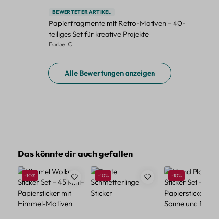
BEWERTETER ARTIKEL
Papierfragmente mit Retro-Motiven – 40-
teiliges Set für kreative Projekte
Farbe: C
Alle Bewertungen anzeigen
Produktgalerie überspringen
Das könnte dir auch gefallen
Rabatt
Rabatt
Rabatt
-10%
-10%
-10%