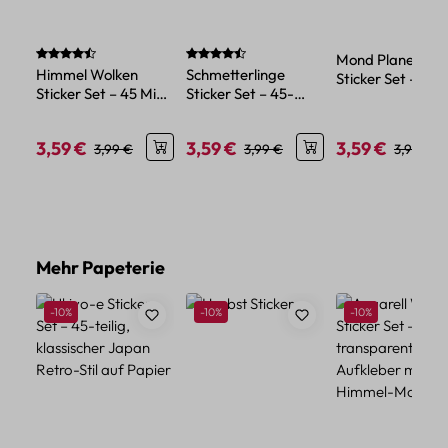
Durchschnittliche Bewertung von 4.88 von 5 Sternen
Durchschnittliche Bewertung von 4.71 vo
Mond Planeten
Himmel Wolken
Schmetterlinge
Sticker Set – 45
Sticker Set – 45 Mini-
Sticker Set – 45-
Papiersticker mit
Papiersticker mit
teilig, Papier,
Sonne und Plane
Himmel-Motiven
verschiedene Farben
3,59 €
3,59 €
3,59 €
Verkaufspreis:
Regulärer Preis:
Verkaufspreis:
Regulärer Preis:
Verkaufspreis:
Reguläre
3,99 €
3,99 €
3,99 €
Produktgalerie überspringen
Mehr Papeterie
Rabatt
Rabatt
Rabatt
-10%
-10%
-10%