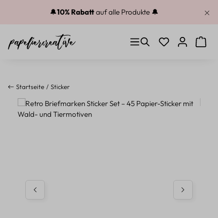
Zum Hauptinhalt springen
🔔
10% Rabatt
auf alle Produkte 🔔
Du hast 0 Produkt
Warenk
Startseite
Sticker
Bildergalerie überspringen