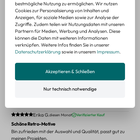
wieder kaufen.
bestmögliche Nutzung zu ermöglichen. Wir nutzen
Cookies zur Personalisierung von Inhalten und
BEWERTETER ARTIKEL
Anzeigen, für soziale Medien sowie zur Analyse der
Retro Blumen Sticker Set – 45 Stück mit 15
Zugriffe. Zudem teilen wir Nutzungsdaten mit unseren
verschiedene Motive
Partnern für Medien, Werbung und Analysen. Diese
Farbe: F
können die Daten mit weiteren Informationen
verknüpfen. Weitere Infos finden Sie in unserer
Durchschnittliche Bewertung von 5 von 5 Sternen
Erika G.
diesen Monat
Verifizierter Kauf
Datenschutzerklärung
sowie in unserem
Impressum
.
Tolle Sticker
Schöne Deko-Teile für meine Bücher, es passt zu meinem
Stiel.
Akzeptieren & Schließen
BEWERTETER ARTIKEL
Retro Sticker Scrapbooking Set – Mix aus
Nur technisch notwendige
Labels, Blumen und Figuren
Farbe: H
Durchschnittliche Bewertung von 5 von 5 Sternen
Erika G.
diesen Monat
Verifizierter Kauf
Schöne Retro-Motive
Bin zufrieden mit der Auswahl und Qualität, passt gut zu
meinen Projekten.