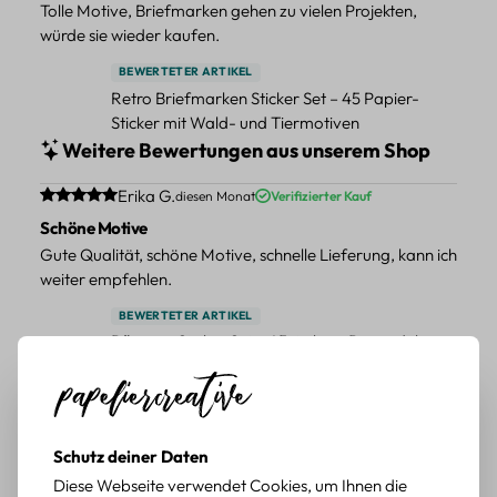
Tolle Motive, Briefmarken gehen zu vielen Projekten,
würde sie wieder kaufen.
BEWERTETER ARTIKEL
Retro Briefmarken Sticker Set – 45 Papier-
Sticker mit Wald- und Tiermotiven
Weitere Bewertungen aus unserem Shop
Durchschnittliche Bewertung von 5 von 5 Sternen
Erika G.
diesen Monat
Verifizierter Kauf
Schöne Motive
Gute Qualität, schöne Motive, schnelle Lieferung, kann ich
weiter empfehlen.
BEWERTETER ARTIKEL
Pflanzen Sticker Set – 45-teiliges Papierdekor
mit botanischen Motiven
Durchschnittliche Bewertung von 5 von 5 Sternen
Erika G.
diesen Monat
Verifizierter Kauf
Schöne Motive
Schutz deiner Daten
Die Sticker passen gut zu meinen Büchern, würde sie
Diese Webseite verwendet Cookies, um Ihnen die