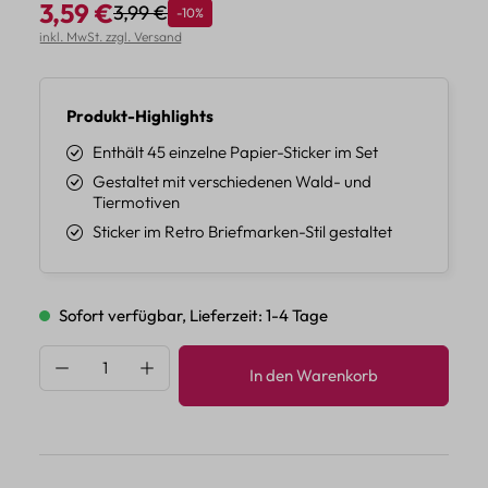
3,59 €
3,99 €
Rabatt
-10%
Regulärer Preis:
Verkaufspreis:
inkl. MwSt. zzgl. Versand
Produkt-Highlights
Enthält 45 einzelne Papier-Sticker im Set
Gestaltet mit verschiedenen Wald- und
Tiermotiven
Sticker im Retro Briefmarken-Stil gestaltet
Sofort verfügbar, Lieferzeit: 1-4 Tage
Produkt Anzahl: Gib den gewünschten Wert 
In den Warenkorb