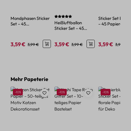
Durchschnittliche Bewertung von 5 von 
Mondphasen Sticker
Sticker Set Eismo
Heißluftballon
Set – 45
– 45 Papier-Mini
Sticker Set – 45
selbstklebende
Sticker mit
Papieraufkleber mit
Papiermotive Sonne,
verschiedenen
bunten Motiven
Mond und Sterne
Eismotiven
3,59 €
3,59 €
3,59 €
Verkaufspreis:
Regulärer Preis:
Verkaufspreis:
Regulärer Preis:
Verkaufspreis:
Reguläre
3,99 €
3,99 €
3,99 €
Produktgalerie überspringen
Mehr Papeterie
Rabatt
Rabatt
Rabatt
-10%
-10%
-10%