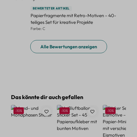
BEWERTETER ARTIKEL
Papierfragmente mit Retro-Motiven – 40-
teiliges Set für kreative Projekte
Farbe: C
Alle Bewertungen anzeigen
Produktgalerie überspringen
Das könnte dir auch gefallen
Rabatt
Rabatt
Rabatt
-10%
-10%
-10%