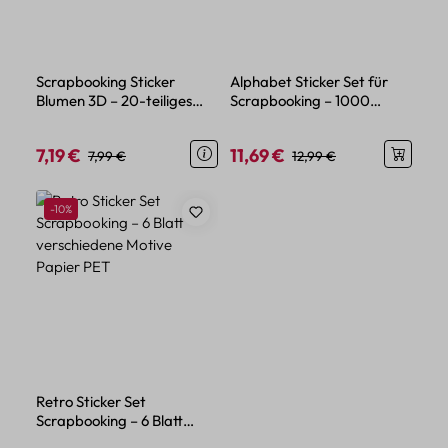
Scrapbooking Sticker
Alphabet Sticker Set für
Blumen 3D – 20-teiliges
Scrapbooking – 1000
Retro Set mit Relief Design
Buchstaben, Groß- und
Kleinschreibung
7,19 €
11,69 €
Verkaufspreis:
Regulärer Preis:
Verkaufspreis:
Regulärer Preis:
7,99 €
12,99 €
Rabatt
-10%
Retro Sticker Set
Scrapbooking – 6 Blatt
verschiedene Motive