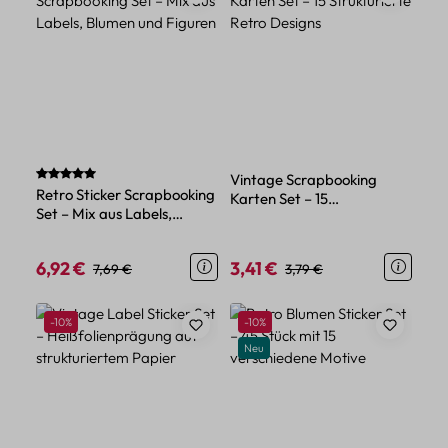
Durchschnittliche Bewertung von 5 von 5 Sternen
Vintage Scrapbooking
Retro Sticker Scrapbooking
Karten Set – 15
Set – Mix aus Labels,
Strukturierte Retro Designs
Blumen und Figuren
6,92 €
3,41 €
Verkaufspreis:
Regulärer Preis:
Verkaufspreis:
Regulärer Preis:
7,69 €
3,79 €
Rabatt
Rabatt
-10%
-10%
Neu