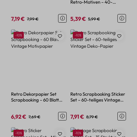
Retro-Motiven – 40-
Vintage Blumenmotiven
teiliges Set für kreative
Projekte
7,19 €
5,39 €
Verkaufspreis:
Regulärer Preis:
Verkaufspreis:
Regulärer Preis:
7,99 €
5,99 €
Rabatt
Rabatt
-10%
-10%
Retro Dekorpapier Set
Retro Scrapbooking Sticker
Scrapbooking – 60 Blatt
Set – 60-teiliges Vintage
Vintage Motivpapier
Deko-Papier
6,92 €
7,91 €
Verkaufspreis:
Regulärer Preis:
Verkaufspreis:
Regulärer Preis:
7,69 €
8,79 €
Rabatt
Rabatt
-10%
-10%