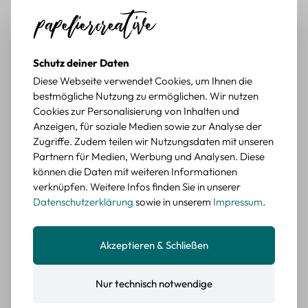
Retro Sticker Set
Retro Papierfragmente
Scrapbooking – 50 Vintage
Scrapbooking Set – 60
Papier Motive im Set
Motive im Vintage Stil
4,94 €
8,99 €
Schutz deiner Daten
Verkaufspreis:
Regulärer Preis:
Verkaufspreis:
Regulärer Preis:
5,49 €
9,99 €
Diese Webseite verwendet Cookies, um Ihnen die
bestmögliche Nutzung zu ermöglichen. Wir nutzen
Rabatt
Rabatt
-50%
-10%
Cookies zur Personalisierung von Inhalten und
Anzeigen, für soziale Medien sowie zur Analyse der
Zugriffe. Zudem teilen wir Nutzungsdaten mit unseren
Partnern für Medien, Werbung und Analysen. Diese
können die Daten mit weiteren Informationen
verknüpfen. Weitere Infos finden Sie in unserer
Datenschutzerklärung
sowie in unserem
Impressum
.
Scrapbooking Sticker Meer
Foto Sticker Set Papier –
Akzeptieren & Schließen
Himmel – 30 transparente
100 selbstklebende Motive
PET-Filmsticker Set
Natur & Reise
3,85 €
7,91 €
Verkaufspreis:
Regulärer Preis:
Verkaufspreis:
Regulärer Preis:
Nur technisch notwendige
7,69 €
8,79 €