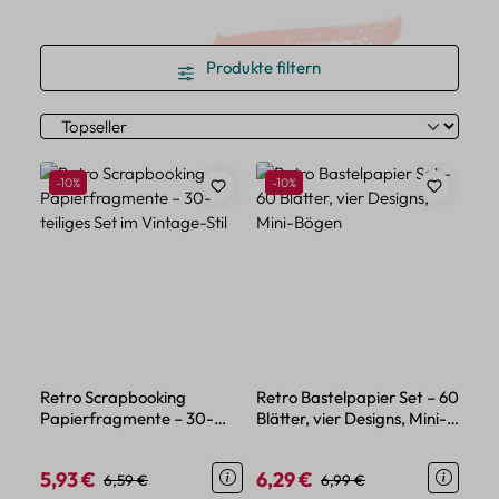
Produkte filtern
Rabatt
Rabatt
-10%
-10%
Retro Scrapbooking
Retro Bastelpapier Set – 60
Papierfragmente – 30-
Blätter, vier Designs, Mini-
teiliges Set im Vintage-Stil
Bögen
5,93 €
6,29 €
Verkaufspreis:
Regulärer Preis:
Verkaufspreis:
Regulärer Preis:
6,59 €
6,99 €