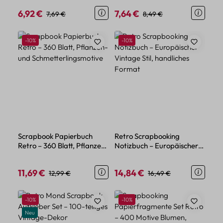
Projekte
6,92 €
7,64 €
Verkaufspreis:
Regulärer Preis:
Verkaufspreis:
Regulärer Preis:
7,69 €
8,49 €
Rabatt
Rabatt
-10%
-10%
Scrapbook Papierbuch
Retro Scrapbooking
Retro – 360 Blatt, Pflanzen-
Notizbuch – Europäischer
und Schmetterlingsmotive
Vintage Stil, handliches
Format
11,69 €
14,84 €
Verkaufspreis:
Regulärer Preis:
Verkaufspreis:
Regulärer Preis:
12,99 €
16,49 €
Rabatt
Rabatt
-10%
-10%
Neu