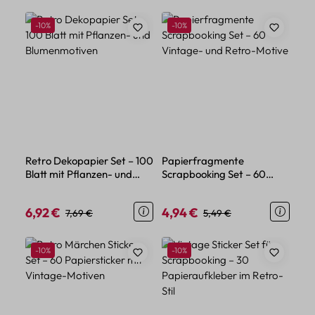
Rabatt
Rabatt
-10%
-10%
Retro Dekopapier Set – 100
Papierfragmente
Blatt mit Pflanzen- und
Scrapbooking Set – 60
Blumenmotiven
Vintage- und Retro-Motive
6,92 €
4,94 €
Verkaufspreis:
Regulärer Preis:
Verkaufspreis:
Regulärer Preis:
7,69 €
5,49 €
Rabatt
Rabatt
-10%
-10%