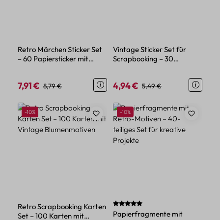
Retro Märchen Sticker Set
Vintage Sticker Set für
– 60 Papiersticker mit
Scrapbooking – 30
Vintage-Motiven
Papieraufkleber im Retro-
Stil
7,91 €
4,94 €
Verkaufspreis:
Regulärer Preis:
Verkaufspreis:
Regulärer Preis:
8,79 €
5,49 €
Rabatt
Rabatt
-10%
-10%
Durchschnittliche Bewertung von 
Retro Scrapbooking Karten
Papierfragmente mit
Set – 100 Karten mit