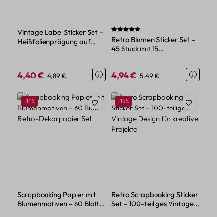
Durchschnittliche Bewertung von 
Vintage Label Sticker Set –
Retro Blumen Sticker Set –
Heißfolienprägung auf
45 Stück mit 15
strukturiertem Papier
verschiedene Motive
4,40 €
4,94 €
Verkaufspreis:
Regulärer Preis:
Verkaufspreis:
Regulärer Preis:
4,89 €
5,49 €
Rabatt
Rabatt
-10%
-10%
Scrapbooking Papier mit
Retro Scrapbooking Sticker
Blumenmotiven – 60 Blatt
Set – 100-teiliges Vintage
Retro-Dekorpapier Set
Design für kreative