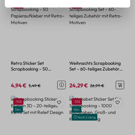
Rabatt
Rabatt
-10%
-10%
Retro Sticker Set
Weihnachts Scrapbooking
Scrapbooking – 50
Set – 60-teiliges Zubehör
Papieraufkleber mit Retro-
mit Retro-Motiven
Motiven
4,94 €
24,29 €
Verkaufspreis:
Regulärer Preis:
Verkaufspreis:
Regulärer Preis:
5,49 €
26,99 €
Rabatt
Rabatt
-10%
-10%
Neu
Neu
Noch 2 übrig