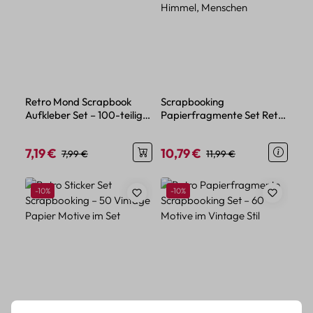
Retro Mond Scrapbook
Scrapbooking
Aufkleber Set – 100-teiliges
Papierfragmente Set Retro
Vintage-Dekor
– 400 Motive Blumen,
Himmel, Menschen
7,19 €
10,79 €
Verkaufspreis:
Regulärer Preis:
Verkaufspreis:
Regulärer Preis:
7,99 €
11,99 €
Rabatt
Rabatt
-10%
-10%