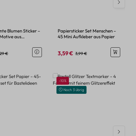
nte Blumen Sticker –
Papiersticker Set Menschen –
 Motive aus
45 Mini Aufkleber aus Papier
htem PET
3,59 €
eis:
gulärer Preis:
Verkaufspreis:
Regulärer Preis:
,29 €
3,99 €
Rabatt
-10%
Noch 3 übrig