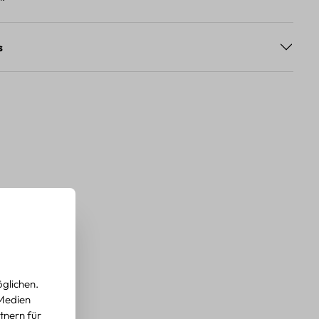
s
glichen.
 Medien
tnern für