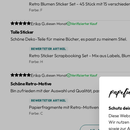
Retro Blumen Sticker Set – 45 Stück mit 15 verschied
Farbe: F
Durchschnittliche Bewertung von 5 von 5 Sternen
Erika G.
diesen Monat
Verifizierter Kauf
Tolle Sticker
Schöne Deko-Teile für meine Bücher, es passt zu meinem Stiel.
BEWERTETER ARTIKEL
Retro Sticker Scrapbooking Set – Mix aus Labels, Bl
Farbe: H
Durchschnittliche Bewertung von 5 von 5 Sternen
Erika G.
diesen Monat
Verifizierter Kauf
Schöne Retro-Motive
Bin zufrieden mit der Auswahl und Qualität, passt gut zu meinen
BEWERTETER ARTIKEL
Papierfragmente mit Retro-Motiven – 40-teiliges Set 
Schutz dei
Farbe: C
Diese Webs
Wir nutzen 
sowie zur A