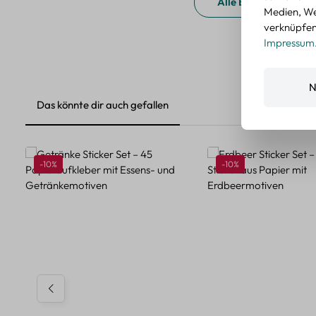
Alle Bewertungen a
Medien, We
verknüpfen.
Impressum
N
Das könnte dir auch gefallen
Produktgalerie überspringen
Rabatt
Rabatt
-10%
-10%