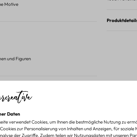
ene Motive
Produktdetail
umen und Figuren
 Projekten.
für kreative Projekte
ner Daten
eite verwendet Cookies, um Ihnen die bestmögliche Nutzung zu ermö
Cookies zur Personalisierung von Inhalten und Anzeigen, für soziale
nalyse der Zugriffe. Zudem teilen wir Nutzungsdaten mit unseren Par