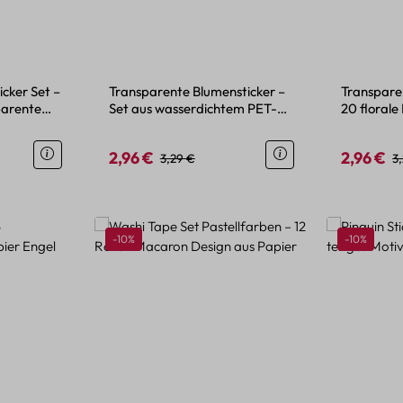
icker Set –
Transparente Blumensticker –
Transpare
sparentem
Set aus wasserdichtem PET-
20 florale
Material
wasserdic
2,96 €
2,96 €
eis:
Verkaufspreis:
Regulärer Preis:
Verkaufspr
Re
3,29 €
3
Rabatt
Rabatt
-10%
-10%