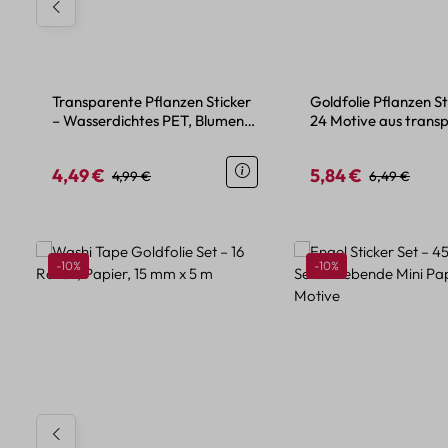
Transparente Pflanzen Sticker
Goldfolie Pflanzen St
– Wasserdichtes PET, Blumen-
24 Motive aus tran
und Pflanzenmotive
PET
4,49 €
5,84 €
Verkaufspreis:
Regulärer Preis:
Verkaufspreis:
Regulärer Pr
4,99 €
6,49 €
Produktgalerie überspringen
Rabatt
Rabatt
-10%
-10%