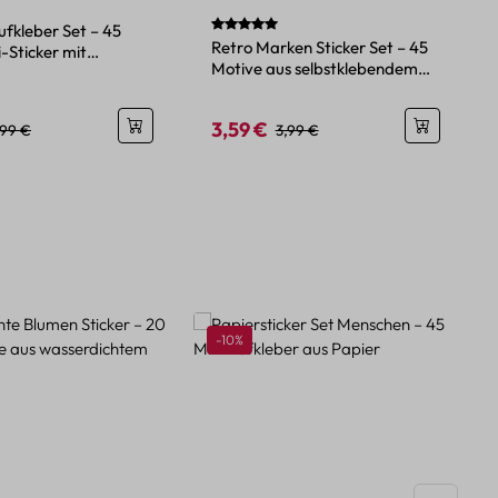
Durchschnittliche Bewertung von 5 von 
fkleber Set – 45
Retro Marken Sticker Set – 45
-Sticker mit
Motive aus selbstklebendem
tiven
Papier
3,59 €
eis:
egulärer Preis:
Verkaufspreis:
Regulärer Preis:
,99 €
3,99 €
Rabatt
-10%