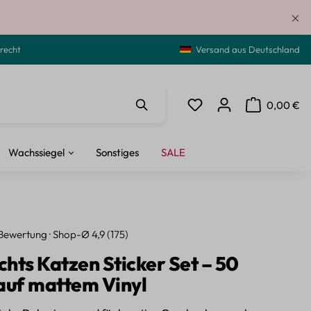
recht
Versand aus Deutschland
0,00 €
Du hast 0 Produkte auf de
Warenkorb ent
Wachssiegel
Sonstiges
SALE
Bewertung · Shop-Ø 4,9 (175)
hts Katzen Sticker Set – 50
auf mattem Vinyl