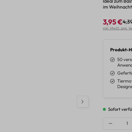
Ideal zum Bas
im Weihnachts
3,95 €
4,3
Regu
Verkaufspreis:
inkl. MwSt. zzgl. 
Produkt-H
50 vers
Anwend
Geferti
Tiermot
Designs
Sofort verfü
Produkt A