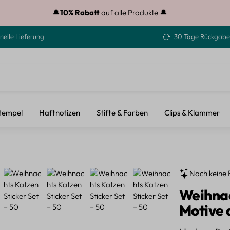
🔔
10% Rabatt
auf alle Produkte 🔔
nelle Lieferung
30 Tage Rückgabe
tempel
Haftnotizen
Stifte & Farben
Clips & Klammer
Noch keine 
Weihnac
Motive 