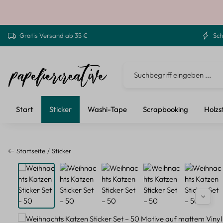
 Hauptinhalt springen
Zur Suche springen
Zur Hauptnavigation springen
Gratis Versand ab 35 €
Sch
Start
Sticker
Washi-Tape
Scrapbooking
Holzs
Startseite
Sticker
Bildergalerie überspringen