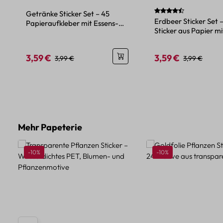
Durchschnittliche Be
Getränke Sticker Set – 45
Erdbeer Sticker Set –
Papieraufkleber mit Essens-
Sticker aus Papier mi
und Getränkemotiven
Erdbeermotiven
3,59 €
3,59 €
Verkaufspreis:
Regulärer Preis:
Verkaufspreis:
Regulärer Pre
3,99 €
3,99 €
Produktgalerie überspringen
Mehr Papeterie
Rabatt
Rabatt
-10%
-10%