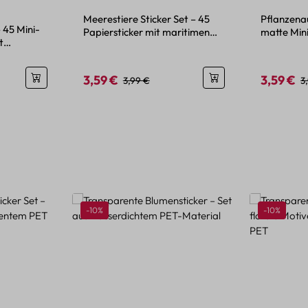
wertung von 4.86 von 5 Sternen
Meerestiere Sticker Set – 45
Pflanzenau
 45 Mini-
Papiersticker mit maritimen
matte Mini
t
Motiven
Blumenmo
3,59 €
3,59 €
is:
Verkaufspreis:
Regulärer Preis:
Verkaufspr
R
3,99 €
3
Rabatt
Rabatt
-10%
-10%