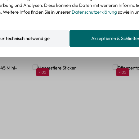
nzeigen
rbung und Analysen. Diese können die Daten mit weiteren Informat
 Weitere Infos finden Sie in unserer
Datenschutzerklärung
sowie in u
.
ur technisch notwendige
Akzeptieren & Schließe
Rabatt
Rabatt
-10%
-10%