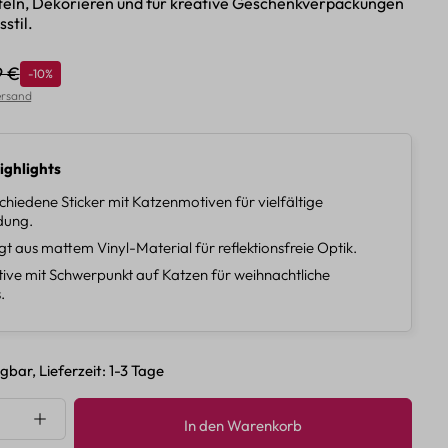
teln, Dekorieren und für kreative Geschenkverpackungen
stil.
9 €
Rabatt
-10%
lärer Preis:
Versand
ighlights
chiedene Sticker mit Katzenmotiven für vielfältige
ung.
gt aus mattem Vinyl-Material für reflektionsfreie Optik.
ive mit Schwerpunkt auf Katzen für weihnachtliche
.
gbar, Lieferzeit: 1-3 Tage
nzahl: Gib den gewünschten Wert ein oder 
In den Warenkorb