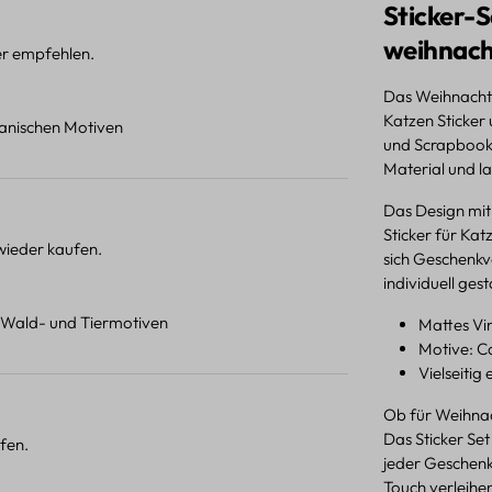
Sticker-S
weihnach
ter empfehlen.
Das Weihnachts
Katzen Sticker 
otanischen Motiven
und Scrapbooki
Material und la
Das Design mit
Sticker für Kat
 wieder kaufen.
sich Geschenk
individuell gest
t Wald- und Tiermotiven
Mattes Vin
Motive: Ca
Vielseitig
Ob für Weihnac
Das Sticker Set
fen.
jeder Geschen
Touch verleihe