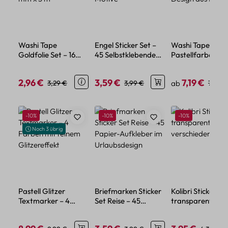
Washi Tape
Engel Sticker Set –
Washi Tape Set
Goldfolie Set – 16
45 Selbstklebende
Pastellfarben – 1
Rollen, Papier, 15 mm
Mini Papier Engel
Rollen Macaron
x 5 m
Motive
Design aus Papie
2,96 €
3,59 €
7,19 €
Verkaufspreis:
Regulärer Preis:
Verkaufspreis:
Regulärer Preis:
Verkaufspreis:
Regulä
3,29 €
3,99 €
ab
7,99 €
Produktgalerie überspringen
Rabatt
Rabatt
Rabatt
-10%
-10%
-10%
Noch 3 übrig
Pastell Glitzer
Briefmarken Sticker
Kolibri Sticker Se
Textmarker – 4
Set Reise – 45
transparent – 5
Farben mit feinem
Papier-Aufkleber im
verschiedene Mo
Glitzereffekt
Urlaubsdesign