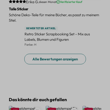
Durchschnittliche Bewertung von 5 von 5 Sternen
Erika G.
diesen Monat
Verifizierter Kauf
Tolle Sticker
Schöne Deko-Teile für meine Bücher, es passt zu meinem
Stiel.
BEWERTETER ARTIKEL
Retro Sticker Scrapbooking Set – Mix aus
Labels, Blumen und Figuren
Farbe: H
Alle Bewertungen anzeigen
Produktgalerie überspringen
Das könnte dir auch gefallen