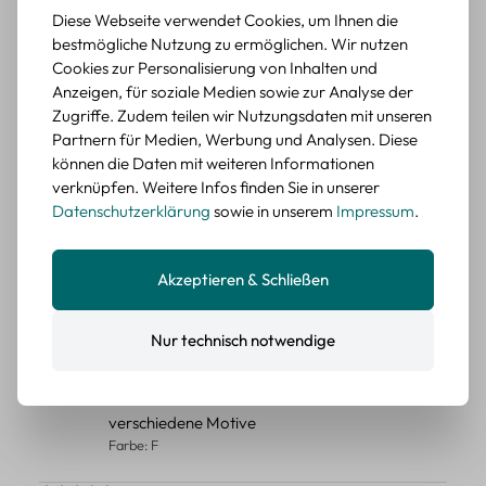
Diese Webseite verwendet Cookies, um Ihnen die
Durchschnittliche Bewertung von 5 von 5 Sternen
Erika G.
diesen Monat
Verifizierter Kauf
bestmögliche Nutzung zu ermöglichen. Wir nutzen
Cookies zur Personalisierung von Inhalten und
Schöne Motive
Anzeigen, für soziale Medien sowie zur Analyse der
Tolle Motive, Briefmarken gehen zu vielen Projekten,
Zugriffe. Zudem teilen wir Nutzungsdaten mit unseren
würde sie wieder kaufen.
Partnern für Medien, Werbung und Analysen. Diese
BEWERTETER ARTIKEL
können die Daten mit weiteren Informationen
Retro Briefmarken Sticker Set – 45 Papier-
verknüpfen. Weitere Infos finden Sie in unserer
Sticker mit Wald- und Tiermotiven
Datenschutzerklärung
sowie in unserem
Impressum
.
Durchschnittliche Bewertung von 5 von 5 Sternen
Erika G.
diesen Monat
Verifizierter Kauf
Akzeptieren & Schließen
Schöne Motive
Die Sticker passen gut zu meinen Büchern, würde sie
wieder kaufen.
Nur technisch notwendige
BEWERTETER ARTIKEL
Retro Blumen Sticker Set – 45 Stück mit 15
verschiedene Motive
Farbe: F