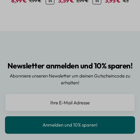
8,99 €
3,59 €
3,95 €
Verkaufspreis:
Regulärer Preis:
Verkaufspreis:
Regulärer Preis:
Verkaufspreis:
Regulärer
9,99 €
3,99 €
4,39 €
Newsletter anmelden und 10% sparen!
Abonniere unseren Newsletter um deinen Gutscheincode zu
erhalten!