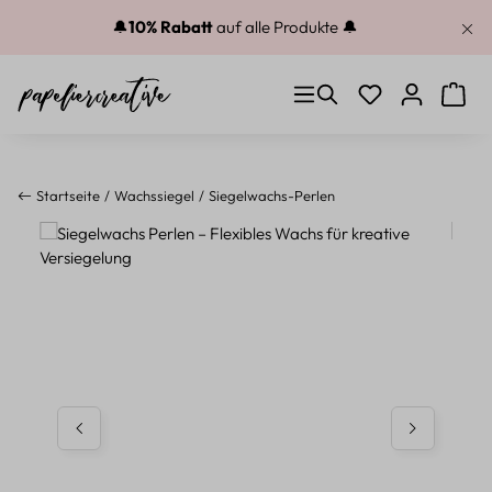
Zum Hauptinhalt springen
🔔
10% Rabatt
auf alle Produkte 🔔
Du hast 0 Produkt
Warenk
Startseite
Wachssiegel
Siegelwachs-Perlen
Bildergalerie überspringen