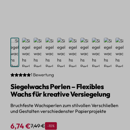
1 Bewertung
Durchschnittliche Bewertung von 5 von 5 Sternen
Siegelwachs Perlen – Flexibles
Wachs für kreative Versiegelung
Bruchfeste Wachsperlen zum stilvollen Verschließen
und Gestalten verschiedenster Papierprojekte
6,74 €
7,49 €
Rabatt
-10%
Regulärer Preis:
Verkaufspreis: