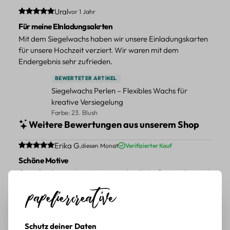
Durchschnittliche Bewertung von 5 von 5 Sternen
Ural
vor 1 Jahr
Für meine EInladungsakrten
Mit dem Siegelwachs haben wir unsere Einladungskarten
für unsere Hochzeit verziert. Wir waren mit dem
Endergebnis sehr zufrieden.
BEWERTETER ARTIKEL
Siegelwachs Perlen – Flexibles Wachs für
kreative Versiegelung
Farbe: 23. Blush
Weitere Bewertungen aus unserem Shop
Durchschnittliche Bewertung von 5 von 5 Sternen
Erika G.
diesen Monat
Verifizierter Kauf
Schöne Motive
Gute Qualität, schöne Motive, schnelle Lieferung, kann ich
weiter empfehlen.
BEWERTETER ARTIKEL
Pflanzen Sticker Set – 45-teiliges Papierdekor
mit botanischen Motiven
Schutz deiner Daten