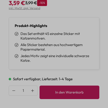
3,59 €
3,99 €
Rabatt
-10%
Regulärer Preis:
Verkaufspreis:
inkl. MwSt. zzgl. Versand
Produkt-Highlights
Das Set enthält 45 einzelne Sticker mit
Katzenmotiven.
Alle Sticker bestehen aus hochwertigem
Papiermaterial.
Jedes Motiv zeigt eine individuelle schwarze
Katze.
Sofort verfügbar, Lieferzeit: 1-4 Tage
Produkt Anzahl: Gib den gewünschten Wert 
In den Warenkorb