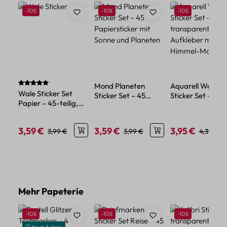
Rabatt
Rabatt
Rabatt
-10%
-10%
-10%
Durchschnittliche Bewertung von 5 von 5 Sternen
Mond Planeten
Aquarell Wetter
Wale Sticker Set
Sticker Set – 45
Sticker Set – 50
Papier – 45-teilig,
Papiersticker mit
transparente
Mini Wal Motive aus
Sonne und Planeten
Aufkleber mit
Papier
Himmel-Motiven
3,59 €
3,59 €
3,95 €
Verkaufspreis:
Regulärer Preis:
Verkaufspreis:
Regulärer Preis:
Verkaufspreis:
Regulärer
3,99 €
3,99 €
4,39 €
Produktgalerie überspringen
Mehr Papeterie
Rabatt
Rabatt
Rabatt
-10%
-10%
-10%