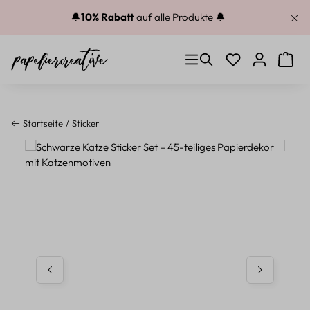
Zum Hauptinhalt springen
🔔
10% Rabatt
auf alle Produkte 🔔
Du hast 0 Produkt
Warenk
Startseite
Sticker
Bildergalerie überspringen