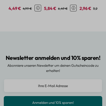
Blumen- und
transparentem PET
PET-Material
4,49 €
5,84 €
2,96 €
Verkaufspreis:
Regulärer Preis:
Verkaufspreis:
Regulärer Preis:
Verkaufspreis:
Regulärer
4,99 €
6,49 €
3,29 €
Pflanzenmotive
Newsletter anmelden und 10% sparen!
Abonniere unseren Newsletter um deinen Gutscheincode zu
erhalten!