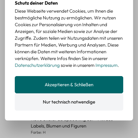
Schutz deiner Daten
Durchschnittliche Bewertung von 5 von 5 Sternen
Erika G.
Diese Webseite verwendet Cookies, um Ihnen die
diesen Monat
Verifizierter Kauf
bestmögliche Nutzung zu ermöglichen. Wir nutzen
Schöne Motive
Cookies zur Personalisierung von Inhalten und
Die Sticker passen gut zu meinen Büchern, würde sie
Anzeigen, für soziale Medien sowie zur Analyse der
wieder kaufen.
Zugriffe. Zudem teilen wir Nutzungsdaten mit unseren
Partnern für Medien, Werbung und Analysen. Diese
BEWERTETER ARTIKEL
Retro Blumen Sticker Set – 45 Stück mit 15
können die Daten mit weiteren Informationen
verschiedene Motive
verknüpfen. Weitere Infos finden Sie in unserer
Farbe: F
Datenschutzerklärung
sowie in unserem
Impressum
.
Durchschnittliche Bewertung von 5 von 5 Sternen
Erika G.
diesen Monat
Verifizierter Kauf
Akzeptieren & Schließen
Tolle Sticker
Schöne Deko-Teile für meine Bücher, es passt zu meinem
Stiel.
Nur technisch notwendige
BEWERTETER ARTIKEL
Retro Sticker Scrapbooking Set – Mix aus
Labels, Blumen und Figuren
Farbe: H