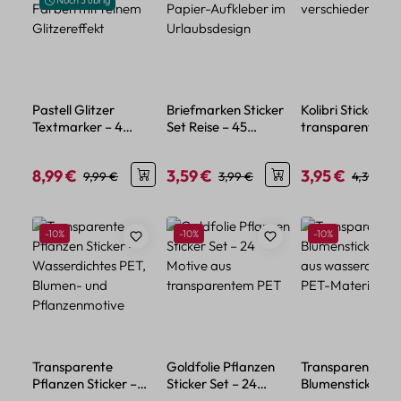
Noch 3 übrig
Pastell Glitzer
Briefmarken Sticker
Kolibri Sticker Se
Textmarker – 4
Set Reise – 45
transparent – 5
Farben mit feinem
Papier-Aufkleber im
verschiedene Mo
Glitzereffekt
Urlaubsdesign
8,99 €
3,59 €
3,95 €
Verkaufspreis:
Regulärer Preis:
Verkaufspreis:
Regulärer Preis:
Verkaufspreis:
Regulärer
9,99 €
3,99 €
4,39 €
Produktgalerie überspringen
Rabatt
Rabatt
Rabatt
-10%
-10%
-10%
Transparente
Goldfolie Pflanzen
Transparente
Pflanzen Sticker –
Sticker Set – 24
Blumensticker – 
Wasserdichtes PET,
Motive aus
aus wasserdicht