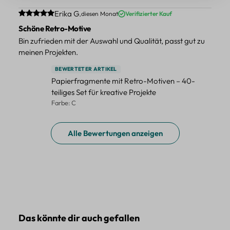
Durchschnittliche Bewertung von 5 von 5 Sternen
Erika G.
diesen Monat
Verifizierter Kauf
Schöne Retro-Motive
Bin zufrieden mit der Auswahl und Qualität, passt gut zu
meinen Projekten.
BEWERTETER ARTIKEL
Papierfragmente mit Retro-Motiven – 40-
teiliges Set für kreative Projekte
Farbe: C
Alle Bewertungen anzeigen
Produktgalerie überspringen
Das könnte dir auch gefallen