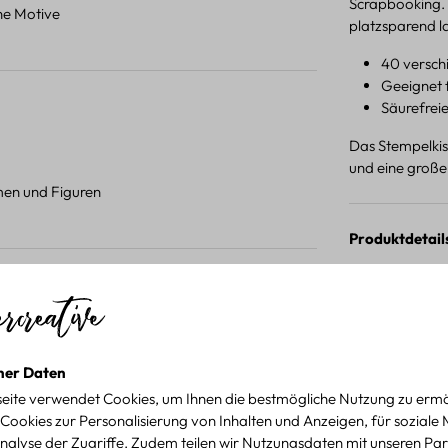
Scrapbooking. 
ene Motive
platzsparend l
40 verschi
Geeignet f
Säurefrei
Das Stempelkiss
und eine große
umen und Figuren
Produktdetail
 Projekten.
für kreative Projekte
ner Daten
eite verwendet Cookies, um Ihnen die bestmögliche Nutzung zu ermö
Cookies zur Personalisierung von Inhalten und Anzeigen, für soziale
nalyse der Zugriffe. Zudem teilen wir Nutzungsdaten mit unseren Par