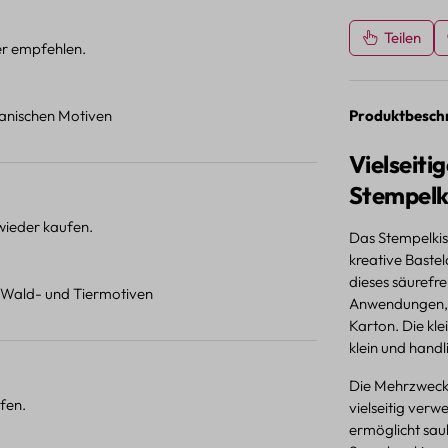
Teilen
ter empfehlen.
Produktbesch
otanischen Motiven
Vielseit
Stempelk
 wieder kaufen.
Das Stempelkis
kreative Baste
dieses säurefre
t Wald- und Tiermotiven
Anwendungen, w
Karton. Die kl
klein und handl
Die Mehrzweckt
fen.
vielseitig verw
ermöglicht sau