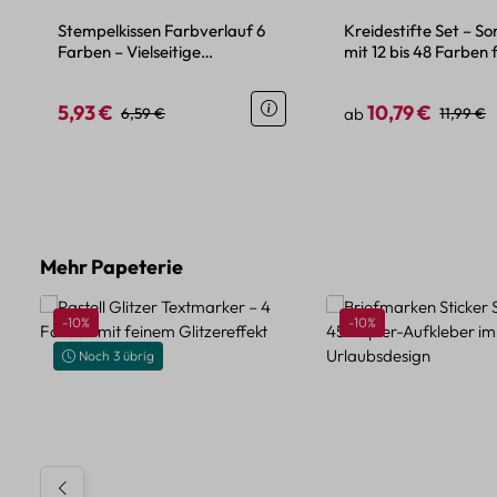
Stempelkissen Farbverlauf 6
Kreidestifte Set – S
Farben – Vielseitige
mit 12 bis 48 Farben 
Mehrzwecktinte für Papier
und Handwerk
5,93 €
10,79 €
Verkaufspreis:
Regulärer Preis:
Verkaufspreis:
Reguläre
6,59 €
ab
11,99 €
Produktgalerie überspringen
Mehr Papeterie
Rabatt
Rabatt
-10%
-10%
Noch 3 übrig