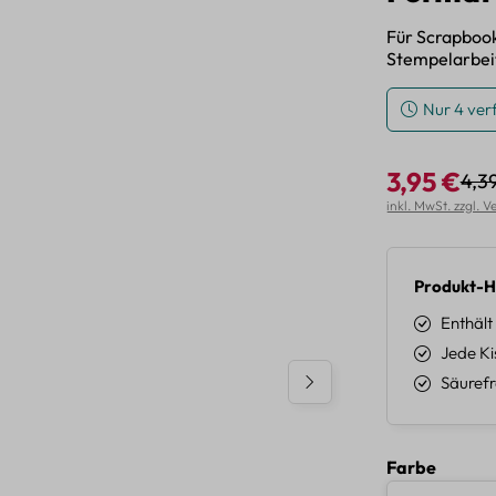
Für Scrapbook
Stempelarbei
Nur 4 ver
3,95 €
4,3
Regu
Verkaufspreis:
inkl. MwSt. zzgl. 
Produkt-H
Enthält
Jede Ki
Säurefr
auswäh
Farbe