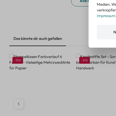
Alle Bewertungen a
Medien, We
verknüpfen.
Impressum
N
Das könnte dir auch gefallen
Produktgalerie überspringen
Rabatt
Rabatt
-10%
-10%