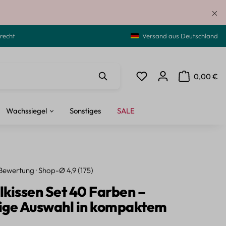
recht
Versand aus Deutschland
0,00 €
Du hast 0 Produkte auf de
Warenkorb ent
Wachssiegel
Sonstiges
SALE
Bewertung · Shop-Ø 4,9 (175)
kissen Set 40 Farben –
tige Auswahl in kompaktem