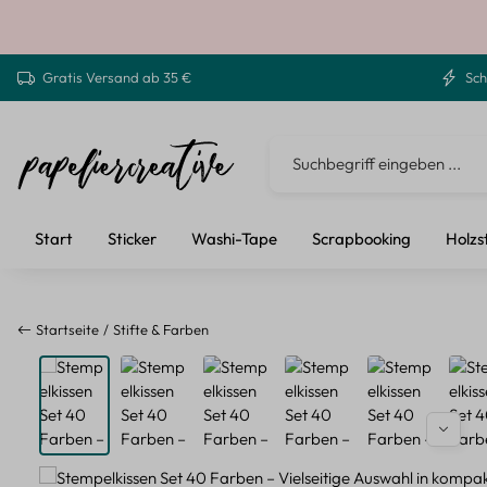
 Hauptinhalt springen
Zur Suche springen
Zur Hauptnavigation springen
Gratis Versand ab 35 €
Sch
Start
Sticker
Washi-Tape
Scrapbooking
Holzs
Startseite
Stifte & Farben
Bildergalerie überspringen