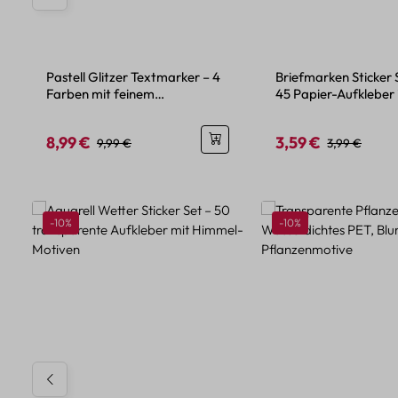
Pastell Glitzer Textmarker – 4
Briefmarken Sticker 
Farben mit feinem
45 Papier-Aufkleber
Glitzereffekt
Urlaubsdesign
8,99 €
3,59 €
Verkaufspreis:
Regulärer Preis:
Verkaufspreis:
Regulärer Pre
9,99 €
3,99 €
Produktgalerie überspringen
Rabatt
Rabatt
-10%
-10%