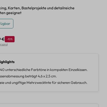
ing, Karten, Bastelprojekte und detailreiche
ten geeignet
fügbar
9 €
Rabatt
-10%
lärer Preis:
Versand
ighlights
 40 unterschiedliche Farbtöne in kompakten Einzelkissen.
ssenabmessung beträgt 4,6 x 2,5 cm.
eie und ungiftige Mehrzwecktinte für sicheren Gebrauch.
len