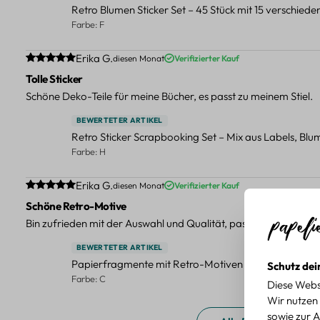
Retro Blumen Sticker Set – 45 Stück mit 15 verschied
Farbe: F
Durchschnittliche Bewertung von 5 von 5 Sternen
Erika G.
diesen Monat
Verifizierter Kauf
Tolle Sticker
Schöne Deko-Teile für meine Bücher, es passt zu meinem Stiel.
BEWERTETER ARTIKEL
Retro Sticker Scrapbooking Set – Mix aus Labels, Bl
Farbe: H
Durchschnittliche Bewertung von 5 von 5 Sternen
Erika G.
diesen Monat
Verifizierter Kauf
Schöne Retro-Motive
Bin zufrieden mit der Auswahl und Qualität, passt gut zu meinen
BEWERTETER ARTIKEL
Papierfragmente mit Retro-Motiven – 40-teiliges Set 
Schutz dei
Farbe: C
Diese Webs
Wir nutzen 
sowie zur A