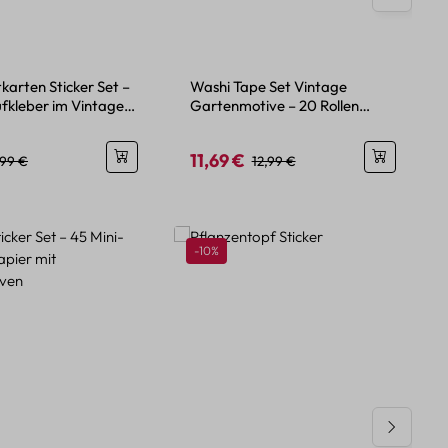
karten Sticker Set –
Washi Tape Set Vintage
ufkleber im Vintage
Gartenmotive – 20 Rollen
Papierdeko
11,69 €
eis:
egulärer Preis:
Verkaufspreis:
Regulärer Preis:
,99 €
12,99 €
Rabatt
-10%