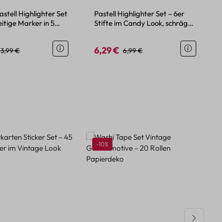
astell Highlighter Set
Pastell Highlighter Set – 6er
itige Marker in 5
Stifte im Candy Look, schräge
Spitze
6,29 €
eis:
Regulärer Preis:
Verkaufspreis:
Regulärer Preis:
13,99 €
6,99 €
Rabatt
-10%