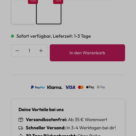
Rabatt 10%
Rabatt 10%
-10%
-10%
E
F
Sofort verfügbar, Lieferzeit: 1-3 Tage
Produkt Anzahl: Gib den gewünschten Wert 
In den Warenkorb
Deine Vorteile bei uns
Versandkostenfrei
Ab 35 € Warenwert
Schneller Versand
In 3-4 Werktagen bei dir!
30 Tage Rückgaberecht
Ohne Risiko