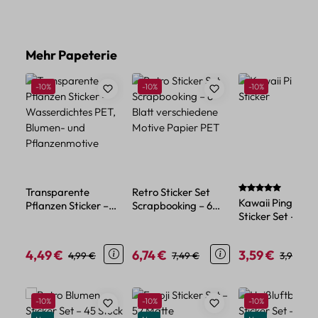
Produktgalerie überspringen
Mehr Papeterie
Rabatt
Rabatt
Rabatt
-10%
-10%
-10%
Durchschnittlich
Transparente
Retro Sticker Set
Kawaii Pinguin
Pflanzen Sticker –
Scrapbooking – 6
Sticker Set – 45
Wasserdichtes PET,
Blatt verschiedene
Papiersticker im
Blumen- und
Motive Papier PET
niedlichen Tier-
Pflanzenmotive
4,49 €
6,74 €
3,59 €
Verkaufspreis:
Regulärer Preis:
Verkaufspreis:
Regulärer Preis:
Verkaufspreis:
Reguläre
4,99 €
7,49 €
3,99 €
Design
Produktgalerie überspringen
Rabatt
Rabatt
Rabatt
-10%
-10%
-10%