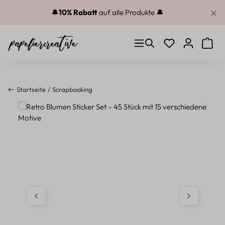
Zum Hauptinhalt springen
🔔
10% Rabatt
auf alle Produkte 🔔
Du hast 0 Produkt
Warenk
Startseite
Scrapbooking
Bildergalerie überspringen