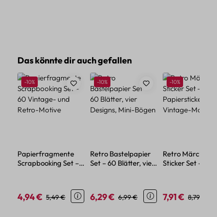
Produktgalerie überspringen
Das könnte dir auch gefallen
Rabatt
Rabatt
Rabatt
-10%
-10%
-10%
Papierfragmente
Retro Bastelpapier
Retro Märchen
Scrapbooking Set –
Set – 60 Blätter, vier
Sticker Set – 60
60 Vintage- und
Designs, Mini-Bögen
Papiersticker mit
Retro-Motive
Vintage-Motive
4,94 €
6,29 €
7,91 €
Verkaufspreis:
Regulärer Preis:
Verkaufspreis:
Regulärer Preis:
Verkaufspreis:
Regulärer
5,49 €
6,99 €
8,79 €