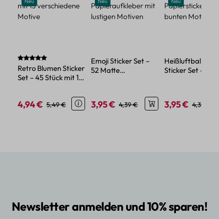
Neu
Neu
Neu
Durchschnittliche Bewertung von 5 von 5 Sternen
Emoji Sticker Set –
Heißluftballon
Retro Blumen Sticker
52 Matte
Sticker Set – 50
Set – 45 Stück mit 15
Papieraufkleber mit
Papiersticker mit
verschiedene Motive
lustigen Motiven
bunten Motiven
4,94 €
3,95 €
3,95 €
Verkaufspreis:
Regulärer Preis:
Verkaufspreis:
Regulärer Preis:
Verkaufspreis:
Regulärer
5,49 €
4,39 €
4,39 €
Newsletter anmelden und 10% sparen!