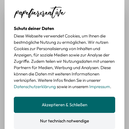
Durchschnittliche Bewertung von 5 von 5 Sternen
Erika G.
diesen Monat
Verifizierter Kauf
Schöne Motive
Gute Qualität, schöne Motive, schnelle Lieferung, kann ich
weiter empfehlen.
Schutz deiner Daten
BEWERTETER ARTIKEL
Diese Webseite verwendet Cookies, um Ihnen die
Pflanzen Sticker Set – 45-teiliges Papierdekor
bestmögliche Nutzung zu ermöglichen. Wir nutzen
mit botanischen Motiven
Cookies zur Personalisierung von Inhalten und
Anzeigen, für soziale Medien sowie zur Analyse der
Durchschnittliche Bewertung von 5 von 5 Sternen
Erika G.
diesen Monat
Verifizierter Kauf
Zugriffe. Zudem teilen wir Nutzungsdaten mit unseren
Schöne Motive
Partnern für Medien, Werbung und Analysen. Diese
Tolle Motive, Briefmarken gehen zu vielen Projekten,
können die Daten mit weiteren Informationen
würde sie wieder kaufen.
verknüpfen. Weitere Infos finden Sie in unserer
Datenschutzerklärung
sowie in unserem
Impressum
.
BEWERTETER ARTIKEL
Retro Briefmarken Sticker Set – 45 Papier-
Sticker mit Wald- und Tiermotiven
Akzeptieren & Schließen
Durchschnittliche Bewertung von 5 von 5 Sternen
Erika G.
diesen Monat
Verifizierter Kauf
Nur technisch notwendige
Tolle Sticker