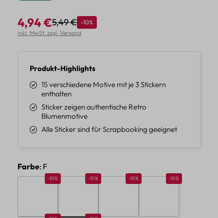
4,94 €
5,49 €
Rabatt
-10%
Regulärer Preis:
Verkaufspreis:
inkl. MwSt. zzgl. Versand
Produkt-Highlights
15 verschiedene Motive mit je 3 Stickern
enthalten
Sticker zeigen authentische Retro
Blumenmotive
Alle Sticker sind für Scrapbooking geeignet
auswählen
Farbe
: F
Rabatt 10%
Rabatt 10%
Rabatt 10%
Rabatt 10%
-10%
-10%
-10%
-10%
A
B
C
D