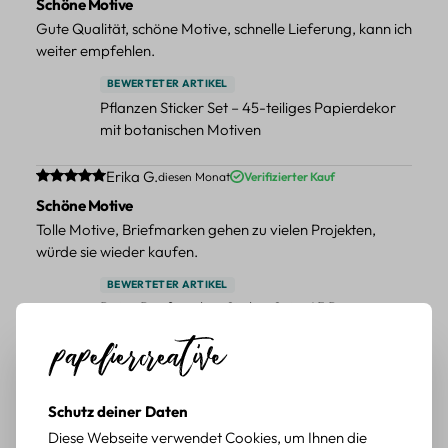
Schöne Motive
Gute Qualität, schöne Motive, schnelle Lieferung, kann ich
weiter empfehlen.
BEWERTETER ARTIKEL
Pflanzen Sticker Set – 45-teiliges Papierdekor
mit botanischen Motiven
Durchschnittliche Bewertung von 5 von 5 Sternen
Erika G.
diesen Monat
Verifizierter Kauf
Schöne Motive
Tolle Motive, Briefmarken gehen zu vielen Projekten,
würde sie wieder kaufen.
BEWERTETER ARTIKEL
Retro Briefmarken Sticker Set – 45 Papier-
Sticker mit Wald- und Tiermotiven
Durchschnittliche Bewertung von 5 von 5 Sternen
Erika G.
diesen Monat
Verifizierter Kauf
Schöne Motive
Schutz deiner Daten
Die Sticker passen gut zu meinen Büchern, würde sie
Diese Webseite verwendet Cookies, um Ihnen die