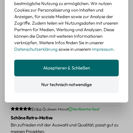
wieder kaufen.
bestmögliche Nutzung zu ermöglichen. Wir nutzen
Cookies zur Personalisierung von Inhalten und
BEWERTETER ARTIKEL
Anzeigen, für soziale Medien sowie zur Analyse der
Retro Blumen Sticker Set – 45 Stück mit 15
Zugriffe. Zudem teilen wir Nutzungsdaten mit unseren
verschiedene Motive
Partnern für Medien, Werbung und Analysen. Diese
Farbe: F
können die Daten mit weiteren Informationen
verknüpfen. Weitere Infos finden Sie in unserer
Durchschnittliche Bewertung von 5 von 5 Sternen
Erika G.
diesen Monat
Verifizierter Kauf
Datenschutzerklärung
sowie in unserem
Impressum
.
Tolle Sticker
Schöne Deko-Teile für meine Bücher, es passt zu meinem
Stiel.
Akzeptieren & Schließen
BEWERTETER ARTIKEL
Retro Sticker Scrapbooking Set – Mix aus
Nur technisch notwendige
Labels, Blumen und Figuren
Farbe: H
Durchschnittliche Bewertung von 5 von 5 Sternen
Erika G.
diesen Monat
Verifizierter Kauf
Schöne Retro-Motive
Bin zufrieden mit der Auswahl und Qualität, passt gut zu
meinen Projekten.