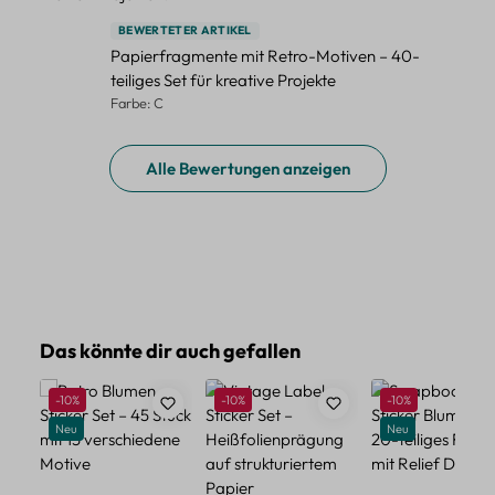
BEWERTETER ARTIKEL
Papierfragmente mit Retro-Motiven – 40-
teiliges Set für kreative Projekte
Farbe: C
Alle Bewertungen anzeigen
Produktgalerie überspringen
Das könnte dir auch gefallen
Rabatt
Rabatt
Rabatt
-10%
-10%
-10%
Neu
Neu