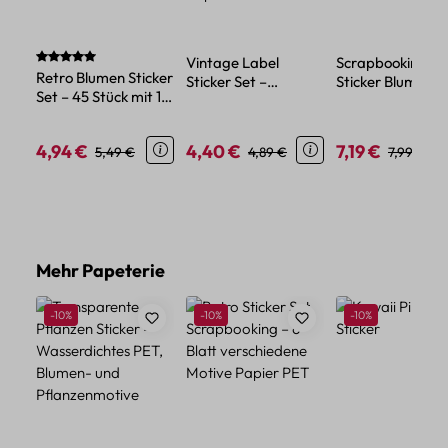
Durchschnittliche Bewertung von 5 von 5 Sternen
Vintage Label
Scrapbooking
Retro Blumen Sticker
Sticker Set –
Sticker Blumen 3
Set – 45 Stück mit 15
Heißfolienprägung
20-teiliges Retro
verschiedene Motive
auf strukturiertem
mit Relief Design
Papier
4,94 €
4,40 €
7,19 €
Verkaufspreis:
Regulärer Preis:
Verkaufspreis:
Regulärer Preis:
Verkaufspreis:
Regulärer
5,49 €
4,89 €
7,99 €
Produktgalerie überspringen
Mehr Papeterie
Rabatt
Rabatt
Rabatt
-10%
-10%
-10%