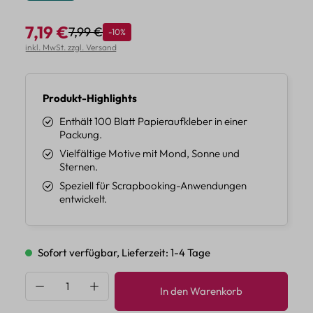
7,19 €
7,99 €
Rabatt
-10%
Regulärer Preis:
Verkaufspreis:
inkl. MwSt. zzgl. Versand
Produkt-Highlights
Enthält 100 Blatt Papieraufkleber in einer
Packung.
Vielfältige Motive mit Mond, Sonne und
Sternen.
Speziell für Scrapbooking-Anwendungen
entwickelt.
Sofort verfügbar, Lieferzeit: 1-4 Tage
Produkt Anzahl: Gib den gewünschten Wert 
In den Warenkorb