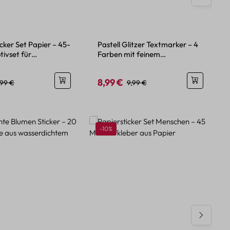
icker Set Papier – 45-
Pastell Glitzer Textmarker – 4
tivset für
Farben mit feinem
en
Glitzereffekt
8,99 €
eis:
egulärer Preis:
Verkaufspreis:
Regulärer Preis:
,99 €
9,99 €
Rabatt
-10%