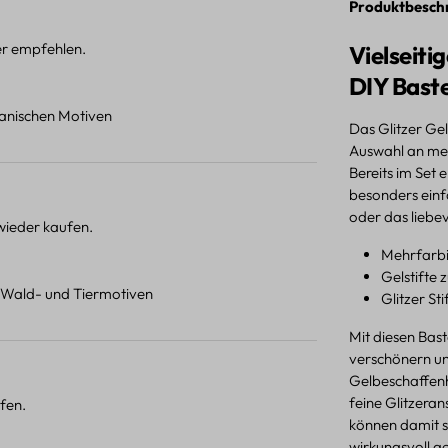
Produktbesch
ter empfehlen.
Vielseiti
DIY Baste
otanischen Motiven
Das Glitzer Gel 
Auswahl an meh
Bereits im Set 
besonders einf
oder das liebev
 wieder kaufen.
Mehrfarbi
Gelstifte 
t Wald- und Tiermotiven
Glitzer St
Mit diesen Bas
verschönern und
Gelbeschaffenh
feine Glitzeran
fen.
können damit s
wirkungsvoll ge