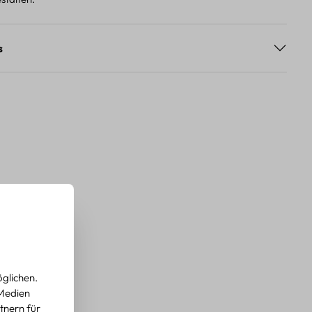
s
glichen.
 Medien
tnern für