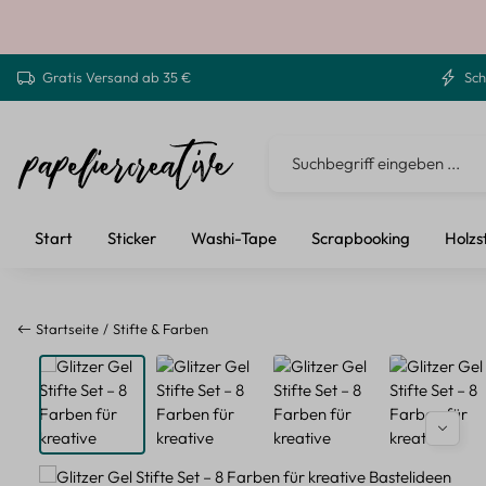
 Hauptinhalt springen
Zur Suche springen
Zur Hauptnavigation springen
Gratis Versand ab 35 €
Sch
Start
Sticker
Washi-Tape
Scrapbooking
Holzs
Startseite
Stifte & Farben
Bildergalerie überspringen