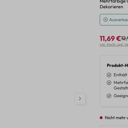
Mehrfarbige G
Dekorieren
Ausverkau
11,69 €
12
Reg
Verkaufspreis:
inkl. MwSt. zzgl. 
Produkt-H
Enthält 
Mehrfar
Gestalt
Geeigne
Nicht mehr 