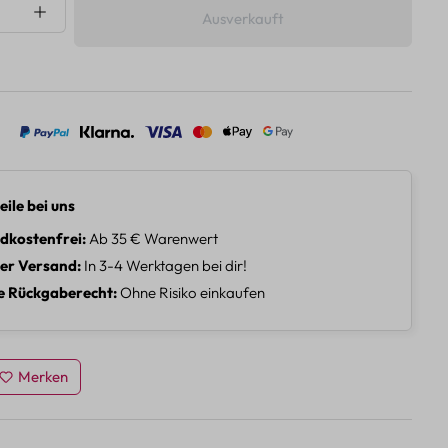
nzahl: Gib den gewünschten Wert ein oder 
Ausverkauft
eile bei uns
dkostenfrei
Ab 35 € Warenwert
ler Versand
In 3-4 Werktagen bei dir!
e Rückgaberecht
Ohne Risiko einkaufen
Merken