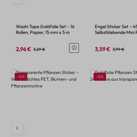
Washi Tape Goldfolie Set – 16
Engel Sticker Set – 4
Rollen, Papier, 15 mm x 5 m
Selbstklebende Mini 
Engel Motive
2,96 €
3,59 €
Verkaufspreis:
Regulärer Preis:
Verkaufspreis:
Regulärer Pre
3,29 €
3,99 €
Produktgalerie überspringen
Rabatt
Rabatt
-10%
-10%