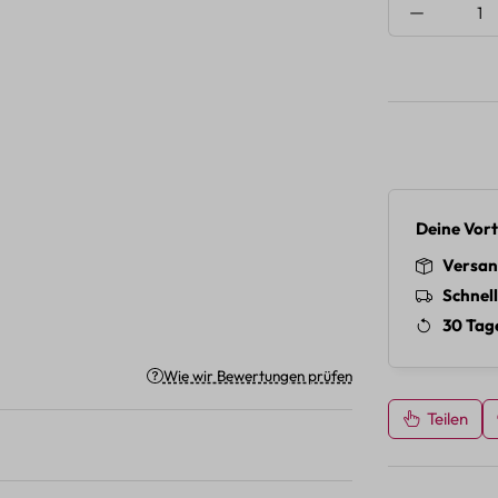
Produkt A
Deine Vort
Versan
Schnel
30 Tag
Wie wir Bewertungen prüfen
Teilen