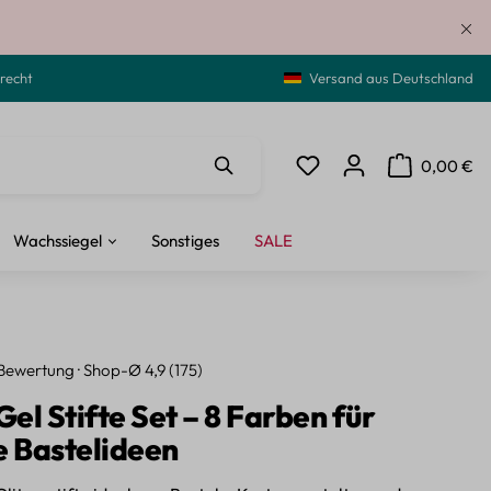
recht
Versand aus Deutschland
0,00 €
Du hast 0 Produkte auf de
Warenkorb ent
Wachssiegel
Sonstiges
SALE
Bewertung · Shop-Ø 4,9 (175)
Gel Stifte Set – 8 Farben für
e Bastelideen