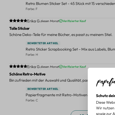
Retro Blumen Sticker Set – 45 Stück mit 15 verschied
Farbe: F
Durchschnittliche Bewertung von 5 von 5 Sternen
Erika G.
diesen Monat
Verifizierter Kauf
Tolle Sticker
Schöne Deko-Teile für meine Bücher, es passt zu meinem Stiel.
BEWERTETER ARTIKEL
Retro Sticker Scrapbooking Set – Mix aus Labels, Bl
Farbe: H
Durchschnittliche Bewertung von 5 von 5 Sternen
Erika G.
diesen Monat
Verifizierter Kauf
Schöne Retro-Motive
Bin zufrieden mit der Auswahl und Qualität, passt gut zu meinen
BEWERTETER ARTIKEL
Papierfragmente mit Retro-Motiven – 40-teiliges Set 
Schutz dei
Farbe: C
Diese Webs
Wir nutzen 
sowie zur A