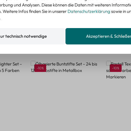
nzeigen
rbung und Analysen. Diese können die Daten mit weiteren Informat
 Weitere Infos finden Sie in unserer
Datenschutzerklärung
sowie in u
.
ur technisch notwendige
Akzeptieren & Schließe
Rabatt
Rabatt
-10%
-10%