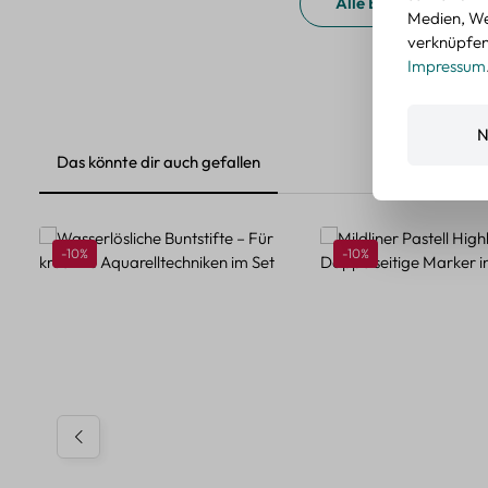
Alle Bewertungen a
Medien, We
verknüpfen.
Impressum
N
Das könnte dir auch gefallen
Produktgalerie überspringen
Rabatt
Rabatt
-10%
-10%