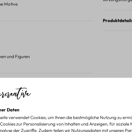
ene Motive
Produktdetail
umen und Figuren
 Projekten.
für kreative Projekte
ner Daten
eite verwendet Cookies, um Ihnen die bestmögliche Nutzung zu ermö
Cookies zur Personalisierung von Inhalten und Anzeigen, für soziale
nalyse der Zugriffe. Zudem teilen wir Nutzungsdaten mit unseren Par