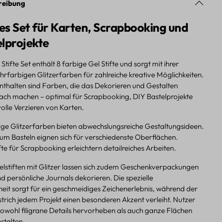
reibung
ges Set für Karten, Scrapbooking und
lprojekte
Stifte Set enthält 8 farbige Gel Stifte und sorgt mit ihrer
rfarbigen Glitzerfarben für zahlreiche kreative Möglichkeiten.
enthalten sind Farben, die das Dekorieren und Gestalten
ach machen – optimal für Scrapbooking, DIY Bastelprojekte
olle Verzieren von Karten.
ge Glitzerfarben bieten abwechslungsreiche Gestaltungsideen.
zum Basteln eignen sich für verschiedenste Oberflächen.
ifte für Scrapbooking erleichtern detailreiches Arbeiten.
telstiften mit Glitzer lassen sich zudem Geschenkverpackungen
 persönliche Journals dekorieren. Die spezielle
eit sorgt für ein geschmeidiges Zeichenerlebnis, während der
strich jedem Projekt einen besonderen Akzent verleiht. Nutzer
owohl filigrane Details hervorheben als auch ganze Flächen
stalten.