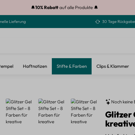
🔔
10% Rabatt
auf alle Produkte 🔔
nelle Lieferung
30 Tage Rückgabe
tempel
Haftnotizen
Stifte & Farben
Clips & Klammer
Noch keine 
Glitzer 
kreativ