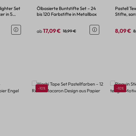
lighter Set
Ölbasierte Buntstifte Set – 24
Pastell Te
er in 5
bis 120 Farbstifte in Metallbox
Stifte, sa
kreatives
17,09 €
8,09 €
eis:
Verkaufspreis:
Regulärer Preis:
Verkaufspr
R
ab
18,99 €
8
Rabatt
Rabatt
-10%
-10%