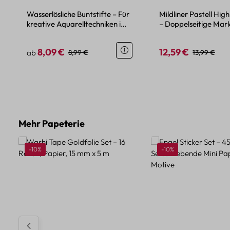
Wasserlösliche Buntstifte – Für
Mildliner Pastell High
kreative Aquarelltechniken im
– Doppelseitige Mark
Set
Farben
8,09 €
12,59 €
Verkaufspreis:
Regulärer Preis:
Verkaufspreis:
Regulärer Pr
ab
8,99 €
13,99 €
Produktgalerie überspringen
Mehr Papeterie
Rabatt
Rabatt
-10%
-10%