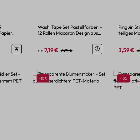
5
Washi Tape Set Pastellfarben –
Pinguin St
Papier
12 Rollen Macaron Design aus
teiliges Mo
Papier
Bastelide
7,19 €
3,59 €
is:
Verkaufspreis:
Regulärer Preis:
Verkaufspr
R
ab
7,99 €
3
Rabatt
Rabatt
-10%
-10%