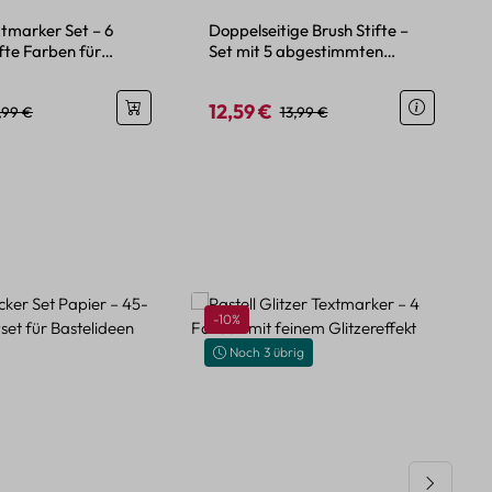
xtmarker Set – 6
Doppelseitige Brush Stifte –
nfte Farben für
Set mit 5 abgestimmten
 Markieren
Farben und Feinspitze
12,59 €
eis:
egulärer Preis:
Verkaufspreis:
Regulärer Preis:
,99 €
13,99 €
Rabatt
-10%
Noch 3 übrig