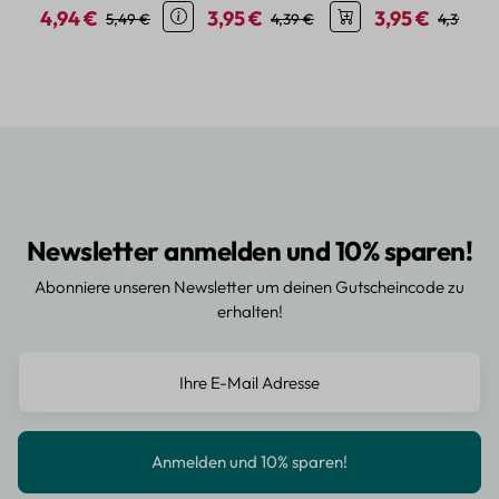
Sternen
4,94 €
3,95 €
3,95 €
Verkaufspreis:
Regulärer Preis:
Verkaufspreis:
Regulärer Preis:
Verkaufspreis:
Regulärer
5,49 €
4,39 €
4,39 €
Newsletter anmelden und 10% sparen!
Abonniere unseren Newsletter um deinen Gutscheincode zu
erhalten!