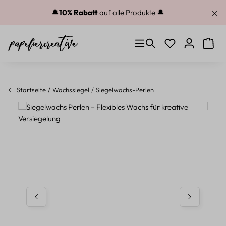
Zum Hauptinhalt springen
🔔
10% Rabatt
auf alle Produkte 🔔
Du hast 0 Produkt
Warenk
Startseite
Wachssiegel
Siegelwachs-Perlen
Bildergalerie überspringen