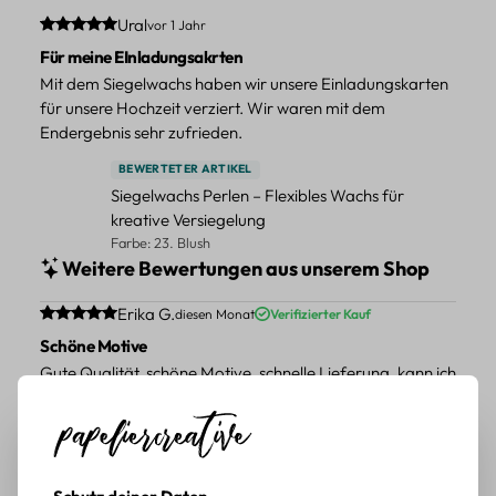
Durchschnittliche Bewertung von 5 von 5 Sternen
Ural
vor 1 Jahr
Für meine EInladungsakrten
Mit dem Siegelwachs haben wir unsere Einladungskarten
für unsere Hochzeit verziert. Wir waren mit dem
Endergebnis sehr zufrieden.
BEWERTETER ARTIKEL
Siegelwachs Perlen – Flexibles Wachs für
kreative Versiegelung
Farbe: 23. Blush
Weitere Bewertungen aus unserem Shop
Durchschnittliche Bewertung von 5 von 5 Sternen
Erika G.
diesen Monat
Verifizierter Kauf
Schöne Motive
Gute Qualität, schöne Motive, schnelle Lieferung, kann ich
weiter empfehlen.
BEWERTETER ARTIKEL
Pflanzen Sticker Set – 45-teiliges Papierdekor
mit botanischen Motiven