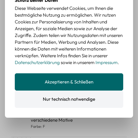
Schutz deiner Daten
Diese Webseite verwendet Cookies, um Ihnen die
Durchschnittliche Bewertung von 5 von 5 Sternen
Erika G.
diesen Monat
Verifizierter Kauf
bestmögliche Nutzung zu ermöglichen. Wir nutzen
Schöne Motive
Cookies zur Personalisierung von Inhalten und
Tolle Motive, Briefmarken gehen zu vielen Projekten,
Anzeigen, für soziale Medien sowie zur Analyse der
würde sie wieder kaufen.
Zugriffe. Zudem teilen wir Nutzungsdaten mit unseren
Partnern für Medien, Werbung und Analysen. Diese
BEWERTETER ARTIKEL
können die Daten mit weiteren Informationen
Retro Briefmarken Sticker Set – 45 Papier-
verknüpfen. Weitere Infos finden Sie in unserer
Sticker mit Wald- und Tiermotiven
Datenschutzerklärung
sowie in unserem
Impressum
.
Durchschnittliche Bewertung von 5 von 5 Sternen
Erika G.
diesen Monat
Verifizierter Kauf
Schöne Motive
Akzeptieren & Schließen
Die Sticker passen gut zu meinen Büchern, würde sie
wieder kaufen.
Nur technisch notwendige
BEWERTETER ARTIKEL
Retro Blumen Sticker Set – 45 Stück mit 15
verschiedene Motive
Farbe: F