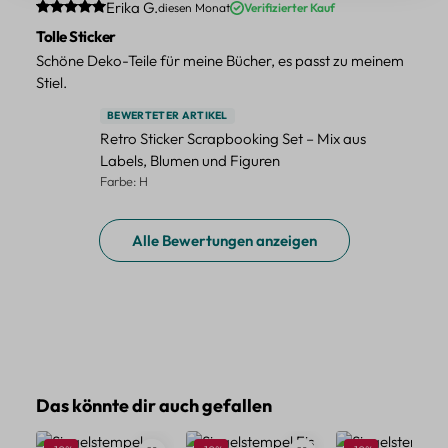
Durchschnittliche Bewertung von 5 von 5 Sternen
Erika G.
diesen Monat
Verifizierter Kauf
Tolle Sticker
Schöne Deko-Teile für meine Bücher, es passt zu meinem
Stiel.
BEWERTETER ARTIKEL
Retro Sticker Scrapbooking Set – Mix aus
Labels, Blumen und Figuren
Farbe: H
Alle Bewertungen anzeigen
Produktgalerie überspringen
Das könnte dir auch gefallen