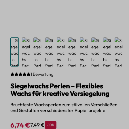
1 Bewertung
Durchschnittliche Bewertung von 5 von 5 Sternen
Siegelwachs Perlen – Flexibles
Wachs für kreative Versiegelung
Bruchfeste Wachsperlen zum stilvollen Verschließen
und Gestalten verschiedenster Papierprojekte
6,74 €
7,49 €
Rabatt
-10%
Regulärer Preis:
Verkaufspreis: