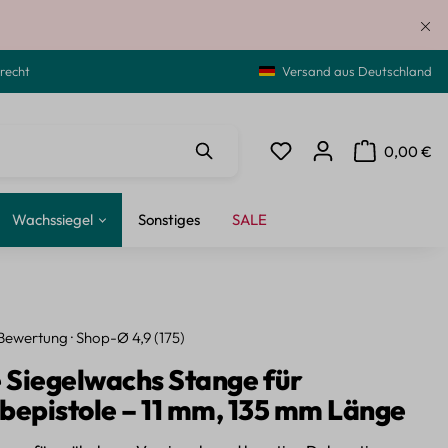
recht
Versand aus Deutschland
0,00 €
Du hast 0 Produkte auf de
Warenkorb ent
Wachssiegel
Sonstiges
SALE
Bewertung · Shop-Ø 4,9 (175)
e Siegelwachs Stange für
bepistole – 11 mm, 135 mm Länge