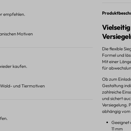
Produktbesch
ter empfehlen.
Vielseiti
otanischen Motiven
Versiegel
Die flexible Si
Formel und läs
Mit einer Läng
 wieder kaufen.
für abwechslung
Ob zum Einlad
Gestaltung indi
t Wald- und Tiermotiven
zahlreiche Eins
und sichert auc
Versiegelung. 
abhängig vom 
fen.
Geeignet 
11 mm