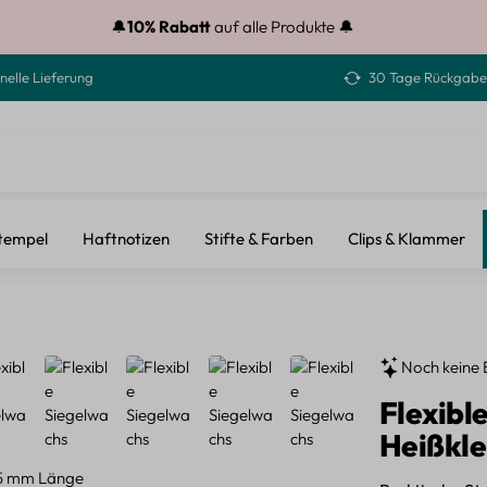
🔔
10% Rabatt
auf alle Produkte 🔔
nelle Lieferung
30 Tage Rückgabe
tempel
Haftnotizen
Stifte & Farben
Clips & Klammer
Noch keine 
Flexibl
Heißkle