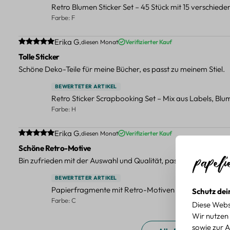
Retro Blumen Sticker Set – 45 Stück mit 15 verschied
Farbe: F
Durchschnittliche Bewertung von 5 von 5 Sternen
Erika G.
diesen Monat
Verifizierter Kauf
Tolle Sticker
Schöne Deko-Teile für meine Bücher, es passt zu meinem Stiel.
BEWERTETER ARTIKEL
Retro Sticker Scrapbooking Set – Mix aus Labels, Bl
Farbe: H
Durchschnittliche Bewertung von 5 von 5 Sternen
Erika G.
diesen Monat
Verifizierter Kauf
Schöne Retro-Motive
Bin zufrieden mit der Auswahl und Qualität, passt gut zu meinen
BEWERTETER ARTIKEL
Papierfragmente mit Retro-Motiven – 40-teiliges Set 
Schutz dei
Farbe: C
Diese Webs
Wir nutzen 
sowie zur A