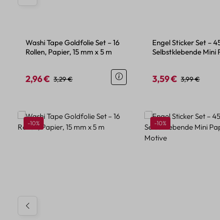
Washi Tape Goldfolie Set – 16
Engel Sticker Set – 4
Rollen, Papier, 15 mm x 5 m
Selbstklebende Mini 
Engel Motive
2,96 €
3,59 €
Verkaufspreis:
Regulärer Preis:
Verkaufspreis:
Regulärer Pre
3,29 €
3,99 €
Produktgalerie überspringen
Rabatt
Rabatt
-10%
-10%