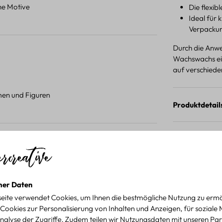
ene Motive
Die flexib
Ideal für 
Verpacku
Durch die Anwen
Wachswachs ein
auf verschieden
umen und Figuren
Produktdetail
 Projekten.
für kreative Projekte
ner Daten
eite verwendet Cookies, um Ihnen die bestmögliche Nutzung zu ermö
Cookies zur Personalisierung von Inhalten und Anzeigen, für soziale
nalyse der Zugriffe. Zudem teilen wir Nutzungsdaten mit unseren Par