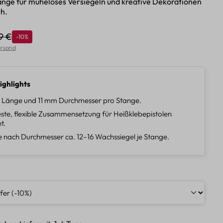
ange für müheloses Versiegeln und kreative Dekorationen
h.
9 €
Rabatt
-10%
ulärer Preis:
Versand
ighlights
 Länge und 11 mm Durchmesser pro Stange.
ste, flexible Zusammensetzung für Heißklebepistolen
t.
je nach Durchmesser ca. 12–16 Wachssiegel je Stange.
len