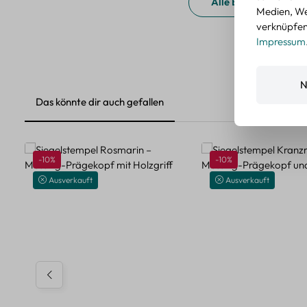
Alle Bewertungen a
Medien, We
verknüpfen.
Impressum
N
Das könnte dir auch gefallen
Produktgalerie überspringen
Rabatt
Rabatt
-10%
-10%
Ausverkauft
Ausverkauft