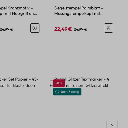
mpel Kranzmotiv –
Siegelstempel Palmblatt –
f mit Holzgriff und
Messingstempelkopf mit
ivfläche
Holzgriff
22,49 €
eis:
Regulärer Preis:
Verkaufspreis:
Regulärer Preis:
24,99 €
24,99 €
Rabatt
-10%
Noch 3 übrig