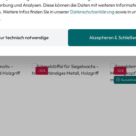
nzeigen
rbung und Analysen. Diese können die Daten mit weiteren Informat
 Weitere Infos finden Sie in unserer
Datenschutzerklärung
sowie in u
.
ur technisch notwendige
Akzeptieren & Schließe
Rabatt
Rabatt
-10%
-10%
Ausverka