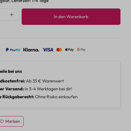
gbar, Lieferzeit: 1-4 Tage
nzahl: Gib den gewünschten Wert ein oder 
In den Warenkorb
eile bei uns
dkostenfrei
Ab 35 € Warenwert
ler Versand
In 3-4 Werktagen bei dir!
e Rückgaberecht
Ohne Risiko einkaufen
Merken