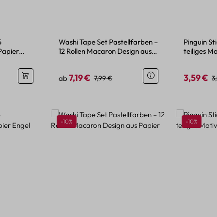
5
Washi Tape Set Pastellfarben –
Pinguin St
Papier
12 Rollen Macaron Design aus
teiliges Mo
Papier
Bastelide
7,19 €
3,59 €
is:
Verkaufspreis:
Regulärer Preis:
Verkaufspr
R
ab
7,99 €
3
Rabatt
Rabatt
-10%
-10%