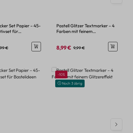
icker Set Papier – 45-
Pastell Glitzer Textmarker – 4
tivset für
Farben mit feinem
en
Glitzereffekt
8,99 €
eis:
egulärer Preis:
Verkaufspreis:
Regulärer Preis:
,99 €
9,99 €
Rabatt
-10%
Noch 3 übrig