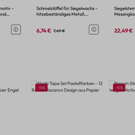
motiv –
Schmelzlöffel für Siegelwachs –
Siegelste
und
hitzebeständiges Metall,
Messingkop
Holzgriff
25 mm Mot
6,74 €
22,49 €
reis:
Verkaufspreis:
Regulärer Preis:
Verkaufspr
7,49 €
Rabatt
Rabatt
-10%
-10%