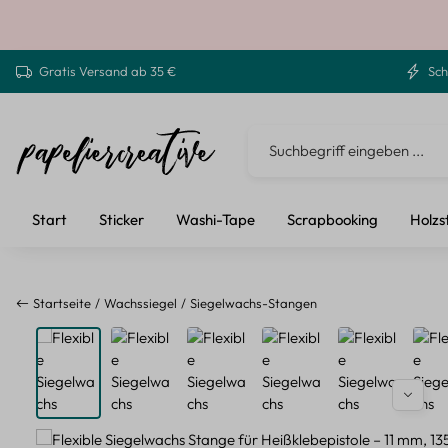
 Hauptinhalt springen
Zur Suche springen
Zur Hauptnavigation springen
Gratis Versand ab 35 €
Sch
Start
Sticker
Washi-Tape
Scrapbooking
Holzs
Startseite
Wachssiegel
Siegelwachs-Stangen
Bildergalerie überspringen