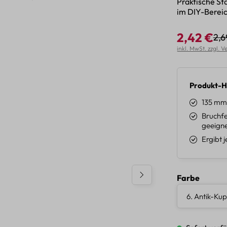
Praktische St
im DIY-Bereic
2,42 €
2,6
Reg
Verkaufspreis:
inkl. MwSt. zzgl. 
Produkt-H
135 mm
Bruchfe
geeigne
Ergibt 
auswäh
Farbe