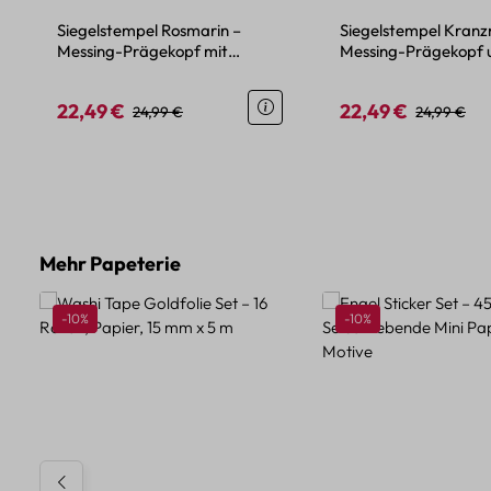
Siegelstempel Rosmarin –
Siegelstempel Kranz
Messing-Prägekopf mit
Messing-Prägekopf 
Holzgriff
Holzgriff
22,49 €
22,49 €
Verkaufspreis:
Regulärer Preis:
Verkaufspreis:
Regulärer P
24,99 €
24,99 €
Produktgalerie überspringen
Mehr Papeterie
Rabatt
Rabatt
-10%
-10%