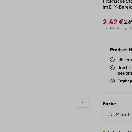
Praktische St
im DIY-Bereic
2,42 €
2,6
Reg
Verkaufspreis:
inkl. MwSt. zzgl. 
Produkt-H
135 mm
Bruchfe
geeigne
Ergibt 
auswäh
Farbe