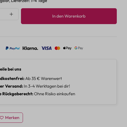
gbar, Lieferzeit: 1-4 Tage
nzahl: Gib den gewünschten Wert ein oder 
In den Warenkorb
eile bei uns
dkostenfrei
Ab 35 € Warenwert
ler Versand
In 3-4 Werktagen bei dir!
e Rückgaberecht
Ohne Risiko einkaufen
Merken