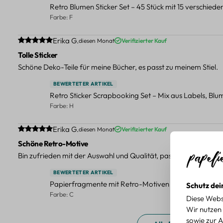
Retro Blumen Sticker Set – 45 Stück mit 15 verschied
Farbe: F
Durchschnittliche Bewertung von 5 von 5 Sternen
Erika G.
diesen Monat
Verifizierter Kauf
Tolle Sticker
Schöne Deko-Teile für meine Bücher, es passt zu meinem Stiel.
BEWERTETER ARTIKEL
Retro Sticker Scrapbooking Set – Mix aus Labels, Bl
Farbe: H
Durchschnittliche Bewertung von 5 von 5 Sternen
Erika G.
diesen Monat
Verifizierter Kauf
Schöne Retro-Motive
Bin zufrieden mit der Auswahl und Qualität, passt gut zu meinen
BEWERTETER ARTIKEL
Papierfragmente mit Retro-Motiven – 40-teiliges Set 
Schutz dei
Farbe: C
Diese Webs
Wir nutzen 
sowie zur A