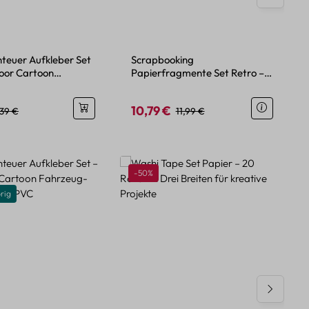
nteuer Aufkleber Set
Scrapbooking
oor Cartoon
Papierfragmente Set Retro –
Sticker aus PET/PVC
400 Motive Blumen, Himmel,
Menschen
10,79 €
eis:
gulärer Preis:
Verkaufspreis:
Regulärer Preis:
,39 €
11,99 €
Rabatt
-50%
rig