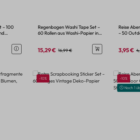
t – 100
Regenbogen Washi Tape Set –
Reise Abe
und
60 Rollen aus Washi-Papier in
– 50 Outd
Regenbogenfarben
Fahrzeug-
15,29 €
3,95 €
is:
Verkaufspreis:
Regulärer Preis:
Verkaufspr
Re
16,99 €
4
Rabatt
Rabatt
-10%
-10%
Noch 1 üb