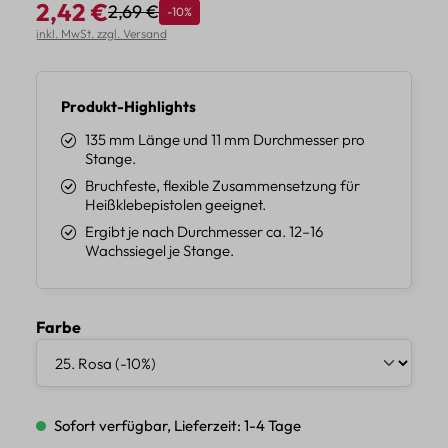
2,42 €
2,69 €
Rabatt
-10%
Regulärer Preis:
Verkaufspreis:
inkl. MwSt. zzgl. Versand
Produkt-Highlights
135 mm Länge und 11 mm Durchmesser pro
Stange.
Bruchfeste, flexible Zusammensetzung für
Heißklebepistolen geeignet.
Ergibt je nach Durchmesser ca. 12–16
Wachssiegel je Stange.
auswählen
Farbe
Sofort verfügbar, Lieferzeit: 1-4 Tage