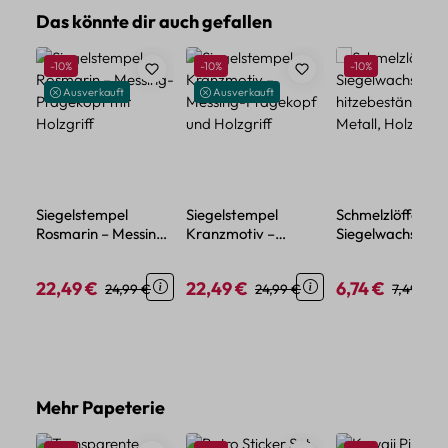
Produktgalerie überspringen
Das könnte dir auch gefallen
Rabatt
Rabatt
Rabatt
-10%
-10%
-10%
Ausverkauft
Ausverkauft
Siegelstempel
Siegelstempel
Schmelzlöffel für
Rosmarin – Messing-
Kranzmotiv –
Siegelwachs –
Prägekopf mit
Messing-Prägekopf
hitzebeständige
Holzgriff
und Holzgriff
Metall, Holzgriff
22,49 €
22,49 €
6,74 €
Verkaufspreis:
Regulärer Preis:
Verkaufspreis:
Regulärer Preis:
Verkaufspreis:
Regulärer
24,99 €
24,99 €
7,49 €
Produktgalerie überspringen
Mehr Papeterie