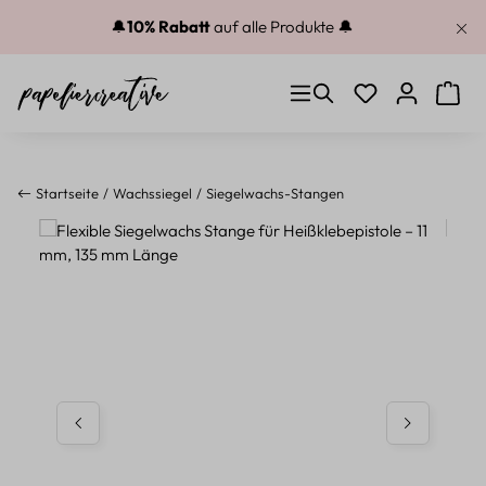
Zum Hauptinhalt springen
🔔
10% Rabatt
auf alle Produkte 🔔
Du hast 0 Produkt
Warenk
Startseite
Wachssiegel
Siegelwachs-Stangen
Bildergalerie überspringen