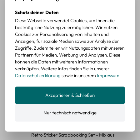
Retro Briefmarken Sticker Set – 45 Papier-
Sticker mit Wald- und Tiermotiven
Schutz deiner Daten
Diese Webseite verwendet Cookies, um Ihnen die
Durchschnittliche Bewertung von 5 von 5 Sternen
Erika G.
diesen Monat
Verifizierter Kauf
bestmögliche Nutzung zu ermöglichen. Wir nutzen
Schöne Motive
Cookies zur Personalisierung von Inhalten und
Anzeigen, für soziale Medien sowie zur Analyse der
Die Sticker passen gut zu meinen Büchern, würde sie
Zugriffe. Zudem teilen wir Nutzungsdaten mit unseren
wieder kaufen.
Partnern für Medien, Werbung und Analysen. Diese
BEWERTETER ARTIKEL
können die Daten mit weiteren Informationen
Retro Blumen Sticker Set – 45 Stück mit 15
verknüpfen. Weitere Infos finden Sie in unserer
verschiedene Motive
Datenschutzerklärung
sowie in unserem
Impressum
.
Farbe: F
Durchschnittliche Bewertung von 5 von 5 Sternen
Erika G.
diesen Monat
Verifizierter Kauf
Akzeptieren & Schließen
Tolle Sticker
Schöne Deko-Teile für meine Bücher, es passt zu meinem
Nur technisch notwendige
Stiel.
BEWERTETER ARTIKEL
Retro Sticker Scrapbooking Set – Mix aus