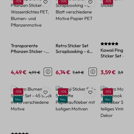
Rabatt
Rabatt
Rabatt
-10%
-10%
-10%
Durchschnittlich
Transparente
Retro Sticker Set
Kawaii Pinguin
Pflanzen Sticker –
Scrapbooking – 6
Sticker Set – 45
Wasserdichtes PET,
Blatt verschiedene
Papiersticker im
Blumen- und
Motive Papier PET
niedlichen Tier-
Pflanzenmotive
4,49 €
6,74 €
3,59 €
Verkaufspreis:
Regulärer Preis:
Verkaufspreis:
Regulärer Preis:
Verkaufspreis:
Reguläre
4,99 €
7,49 €
3,99 €
Design
Produktgalerie überspringen
Rabatt
Rabatt
Rabatt
-10%
-10%
-10%
Neu
Neu
Neu