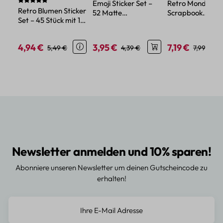
Durchschnittliche Bewertung von 5 von 5 Sternen
Emoji Sticker Set –
Retro Mond
Retro Blumen Sticker
52 Matte
Scrapbook
Set – 45 Stück mit 15
Papieraufkleber mit
Aufkleber Set – 
verschiedene Motive
lustigen Motiven
teiliges Vintage-
Dekor
4,94 €
3,95 €
7,19 €
Verkaufspreis:
Regulärer Preis:
Verkaufspreis:
Regulärer Preis:
Verkaufspreis:
Regulärer
5,49 €
4,39 €
7,99 €
Newsletter anmelden und 10% sparen!
Abonniere unseren Newsletter um deinen Gutscheincode zu
erhalten!