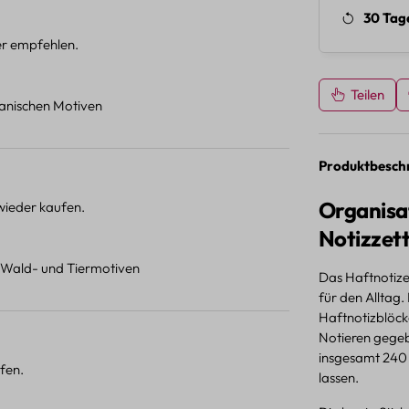
30 Tag
ter empfehlen.
Teilen
otanischen Motiven
Produktbesch
Organisa
 wieder kaufen.
Notizzet
t Wald- und Tiermotiven
Das Haftnotizen
für den Alltag.
Haftnotizblöck
Notieren gegeb
insgesamt 240 s
fen.
lassen.