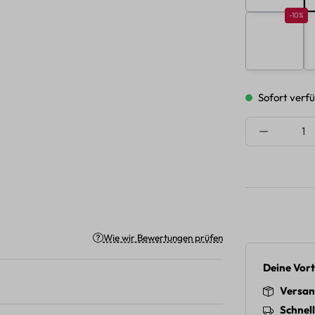
Rabatt 
-10%
G
Sofort verfü
Produkt A
Wie wir Bewertungen prüfen
Deine Vort
Versan
Schnel