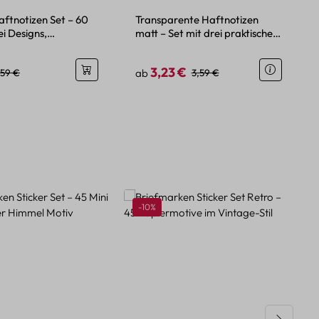
aftnotizen Set – 60
Transparente Haftnotizen
ei Designs,
matt – Set mit drei praktischen
bend
Größen
3,23 €
eis:
egulärer Preis:
Regulärer Preis:
Regulärer Preis:
,59 €
ab
3,59 €
Rabatt
-10%