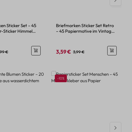
n
en Sticker Set – 45
Briefmarken Sticker Set Retro
er-Sticker Himmel
– 45 Papiermotive im Vintage-
Stil
3,59 €
eis:
egulärer Preis:
Verkaufspreis:
Regulärer Preis:
,99 €
3,99 €
Rabatt
-10%