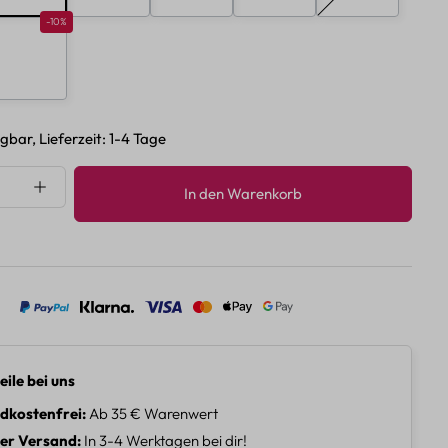
10%
Rabatt 10%
-10%
H
gbar, Lieferzeit: 1-4 Tage
nzahl: Gib den gewünschten Wert ein oder 
In den Warenkorb
eile bei uns
dkostenfrei
Ab 35 € Warenwert
ler Versand
In 3-4 Werktagen bei dir!