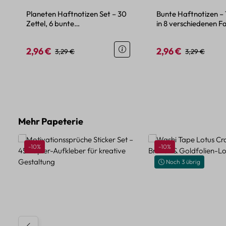
Planeten Haftnotizen Set – 30
Bunte Haftnotizen –
Zettel, 6 bunte
in 8 verschiedenen F
Planetenmotive, 90x120 mm
kompakte Größe
2,96 €
2,96 €
Verkaufspreis:
Regulärer Preis:
Verkaufspreis:
Regulärer Pre
3,29 €
3,29 €
Produktgalerie überspringen
Mehr Papeterie
Rabatt
Rabatt
-10%
-10%
Noch 3 übrig