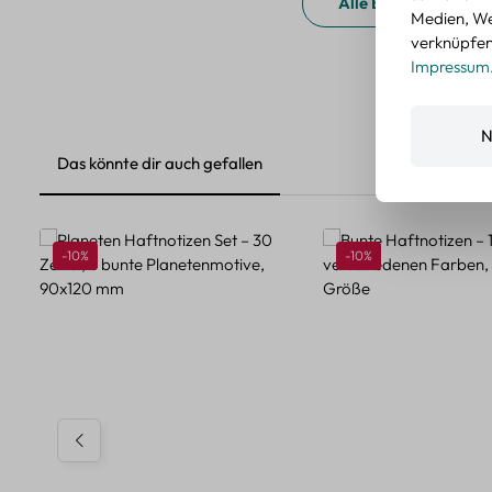
Alle Bewertungen a
Medien, We
verknüpfen.
Impressum
N
Das könnte dir auch gefallen
Produktgalerie überspringen
Rabatt
Rabatt
-10%
-10%