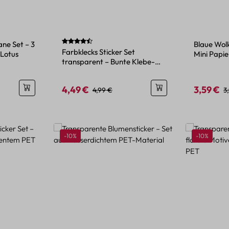
Durchschnittliche Bewertung von 4.5 von 5 Sterne
ne Set – 3
Blaue Wolk
Farbklecks Sticker Set
-Lotus
Mini Papi
transparent – Bunte Klebe-
Motiv
Etiketten auf PET/PVC Film
4,49 €
3,59 €
eis:
Verkaufspreis:
Regulärer Preis:
Verkaufspr
R
4,99 €
3
Rabatt
Rabatt
-10%
-10%