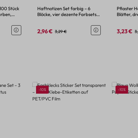
 100 Stück
Haftnotizen Set farbig – 6
Pflaster H
arben,
Blöcke, vier dezente Farbsets,
Blätter, dr
120 Zettel
selbstkle
2,96 €
3,23 €
is:
Verkaufspreis:
Regulärer Preis:
Verkaufspr
R
3,29 €
3
Rabatt
Rabatt
-10%
-10%