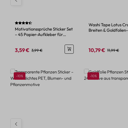
Durchschnittliche Bewertung von 4.8 von 5 Sternen
Washi Tape Lotus Cra
Motivationssprüche Sticker Set
Breiten & Goldfolien
– 45 Papier-Aufkleber für
kreative Gestaltung
3,59 €
10,79 €
Verkaufspreis:
Regulärer Preis:
Verkaufspreis:
Regulärer Pr
3,99 €
11,99 €
Produktgalerie überspringen
Rabatt
Rabatt
-10%
-10%