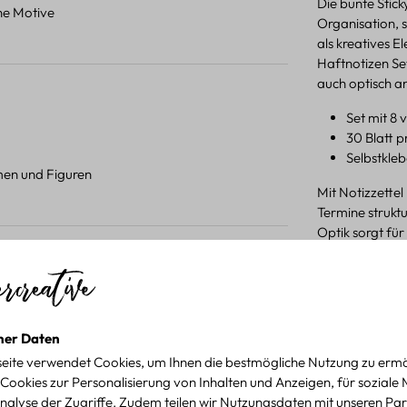
Die bunte Stick
ene Motive
Organisation, s
als kreatives 
Haftnotizen Set
auch optisch a
Set mit 8
30 Blatt p
Selbstkle
umen und Figuren
Mit Notizzettel
Termine struktu
Optik sorgt fü
Organisations
 Projekten.
Produktdetail
für kreative Projekte
ner Daten
eite verwendet Cookies, um Ihnen die bestmögliche Nutzung zu ermö
Cookies zur Personalisierung von Inhalten und Anzeigen, für soziale
nalyse der Zugriffe. Zudem teilen wir Nutzungsdaten mit unseren Par