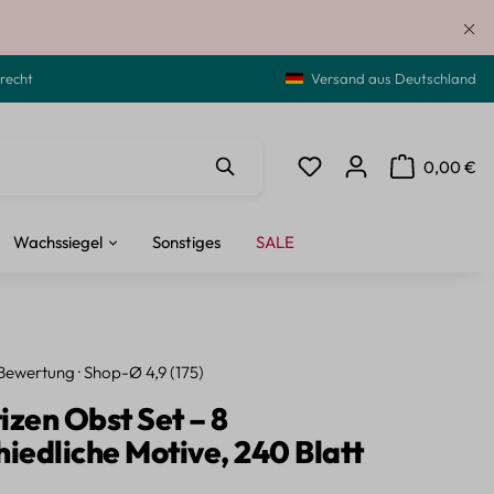
recht
Versand aus Deutschland
0,00 €
Du hast 0 Produkte auf de
Warenkorb ent
Wachssiegel
Sonstiges
SALE
Bewertung · Shop-Ø 4,9 (175)
izen Obst Set – 8
hiedliche Motive, 240 Blatt