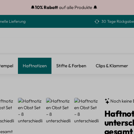
🔔
10% Rabatt
auf alle Produkte 🔔
nelle Lieferung
30 Tage Rückgabe
tempel
Haftnotizen
Stifte & Farben
Clips & Klammer
Noch keine 
Haftnot
untersc
gesamt