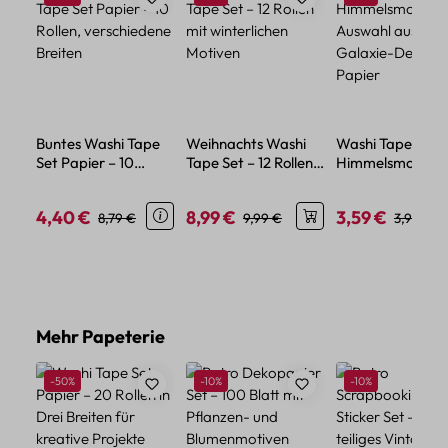
Buntes Washi Tape
Weihnachts Washi
Washi Tape
Set Papier – 10
Tape Set – 12 Rollen
Himmelsmotive 
Rollen, verschiedene
mit winterlichen
Auswahl aus 6
Breiten
Motiven
Galaxie-Designs
4,40 €
8,99 €
3,59 €
Verkaufspreis:
Regulärer Preis:
Verkaufspreis:
Regulärer Preis:
Verkaufspreis:
Reguläre
8,79 €
9,99 €
3,99 €
Papier
Produktgalerie überspringen
Mehr Papeterie
Rabatt
Rabatt
Rabatt
-50%
-10%
-10%