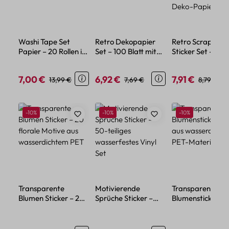
Washi Tape Set
Retro Dekopapier
Retro Scrapbook
Papier – 20 Rollen in
Set – 100 Blatt mit
Sticker Set – 60-
Drei Breiten für
Pflanzen- und
teiliges Vintage
kreative Projekte
Blumenmotiven
Deko-Papier
7,00 €
6,92 €
7,91 €
Verkaufspreis:
Regulärer Preis:
Verkaufspreis:
Regulärer Preis:
Verkaufspreis:
Regulärer
13,99 €
7,69 €
8,79 €
Produktgalerie überspringen
Rabatt
Rabatt
Rabatt
-10%
-10%
-10%
Transparente
Motivierende
Transparente
Blumen Sticker – 20
Sprüche Sticker –
Blumensticker – 
florale Motive aus
50-teiliges
aus wasserdicht
wasserdichtem PET
wasserfestes Vinyl
PET-Material
Set