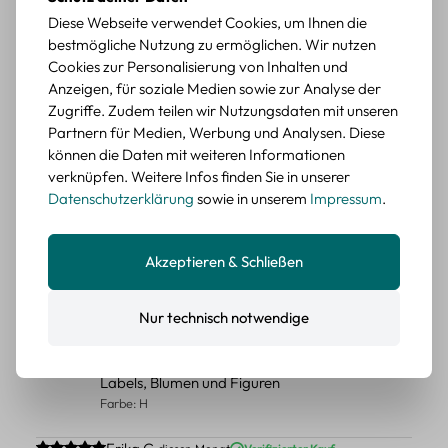
Durchschnittliche Bewertung von 5 von 5 Sternen
Erika G.
diesen Monat
Verifizierter Kauf
Diese Webseite verwendet Cookies, um Ihnen die
Schöne Motive
bestmögliche Nutzung zu ermöglichen. Wir nutzen
Die Sticker passen gut zu meinen Büchern, würde sie
Cookies zur Personalisierung von Inhalten und
wieder kaufen.
Anzeigen, für soziale Medien sowie zur Analyse der
Zugriffe. Zudem teilen wir Nutzungsdaten mit unseren
BEWERTETER ARTIKEL
Partnern für Medien, Werbung und Analysen. Diese
Retro Blumen Sticker Set – 45 Stück mit 15
können die Daten mit weiteren Informationen
verschiedene Motive
verknüpfen. Weitere Infos finden Sie in unserer
Farbe: F
Datenschutzerklärung
sowie in unserem
Impressum
.
Durchschnittliche Bewertung von 5 von 5 Sternen
Erika G.
diesen Monat
Verifizierter Kauf
Tolle Sticker
Akzeptieren & Schließen
Schöne Deko-Teile für meine Bücher, es passt zu meinem
Stiel.
Nur technisch notwendige
BEWERTETER ARTIKEL
Retro Sticker Scrapbooking Set – Mix aus
Labels, Blumen und Figuren
Farbe: H
Durchschnittliche Bewertung von 5 von 5 Sternen