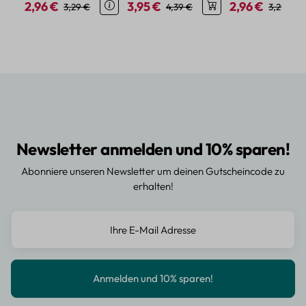
2,96 €
3,95 €
2,96 €
Verkaufspreis:
Regulärer Preis:
Verkaufspreis:
Regulärer Preis:
Verkaufspreis:
Regulärer
3,29 €
4,39 €
3,29 €
Newsletter anmelden und 10% sparen!
Abonniere unseren Newsletter um deinen Gutscheincode zu
erhalten!