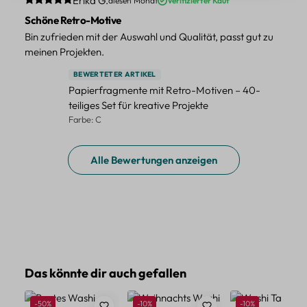
Erika G.
diesen Monat
Verifizierter Kauf
Schöne Retro-Motive
Bin zufrieden mit der Auswahl und Qualität, passt gut zu
meinen Projekten.
BEWERTETER ARTIKEL
Papierfragmente mit Retro-Motiven – 40-
teiliges Set für kreative Projekte
Farbe: C
Alle Bewertungen anzeigen
Produktgalerie überspringen
Das könnte dir auch gefallen
Rabatt
Rabatt
Rabatt
-50%
-10%
-10%