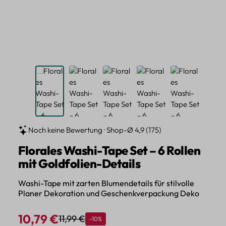
Noch keine Bewertung · Shop-Ø 4,9 (175)
Florales Washi-Tape Set – 6 Rollen
mit Goldfolien-Details
Washi-Tape mit zarten Blumendetails für stilvolle
Planer Dekoration und Geschenkverpackung Deko
10,79 €
11,99 €
Rabatt
-10%
Regulärer Preis:
Verkaufspreis: