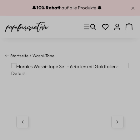
Zum Hauptinhalt springen
🔔
10% Rabatt
auf alle Produkte 🔔
Du hast 0 Produkt
Warenk
Startseite
Washi-Tape
Bildergalerie überspringen