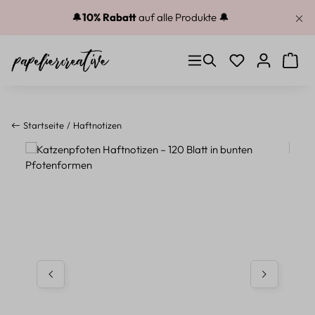
Zum Hauptinhalt springen
🔔
10% Rabatt
auf alle Produkte 🔔
Du hast 0 Produkt
Warenk
Startseite
Haftnotizen
Bildergalerie überspringen