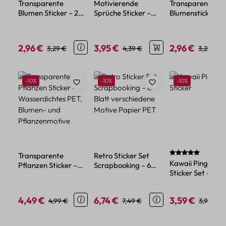
Transparente
Motivierende
Transparente
Blumen Sticker – 20
Sprüche Sticker –
Blumensticker – 
florale Motive aus
50-teiliges
aus wasserdicht
wasserdichtem PET
wasserfestes Vinyl
PET-Material
Set
2,96 €
3,95 €
2,96 €
Verkaufspreis:
Regulärer Preis:
Verkaufspreis:
Regulärer Preis:
Verkaufspreis:
Regulärer
3,29 €
4,39 €
3,29 €
Produktgalerie überspringen
Rabatt
Rabatt
Rabatt
-10%
-10%
-10%
Durchschnittlich
Transparente
Retro Sticker Set
Kawaii Pinguin
Pflanzen Sticker –
Scrapbooking – 6
Sticker Set – 45
Wasserdichtes PET,
Blatt verschiedene
Papiersticker im
Blumen- und
Motive Papier PET
niedlichen Tier-
Pflanzenmotive
4,49 €
6,74 €
3,59 €
Verkaufspreis:
Regulärer Preis:
Verkaufspreis:
Regulärer Preis:
Verkaufspreis:
Reguläre
4,99 €
7,49 €
3,99 €
Design