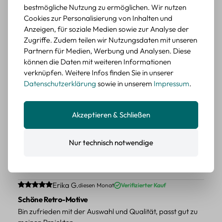
wieder kaufen.
bestmögliche Nutzung zu ermöglichen. Wir nutzen
Cookies zur Personalisierung von Inhalten und
BEWERTETER ARTIKEL
Anzeigen, für soziale Medien sowie zur Analyse der
Retro Blumen Sticker Set – 45 Stück mit 15
Zugriffe. Zudem teilen wir Nutzungsdaten mit unseren
verschiedene Motive
Partnern für Medien, Werbung und Analysen. Diese
Farbe: F
können die Daten mit weiteren Informationen
verknüpfen. Weitere Infos finden Sie in unserer
Durchschnittliche Bewertung von 5 von 5 Sternen
Erika G.
diesen Monat
Verifizierter Kauf
Datenschutzerklärung
sowie in unserem
Impressum
.
Tolle Sticker
Schöne Deko-Teile für meine Bücher, es passt zu meinem
Stiel.
Akzeptieren & Schließen
BEWERTETER ARTIKEL
Retro Sticker Scrapbooking Set – Mix aus
Nur technisch notwendige
Labels, Blumen und Figuren
Farbe: H
Durchschnittliche Bewertung von 5 von 5 Sternen
Erika G.
diesen Monat
Verifizierter Kauf
Schöne Retro-Motive
Bin zufrieden mit der Auswahl und Qualität, passt gut zu