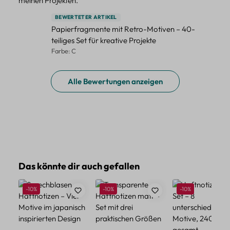
meinen Projekten.
BEWERTETER ARTIKEL
Papierfragmente mit Retro-Motiven – 40-
teiliges Set für kreative Projekte
Farbe: C
Alle Bewertungen anzeigen
Produktgalerie überspringen
Das könnte dir auch gefallen
Rabatt
Rabatt
Rabatt
-10%
-10%
-10%