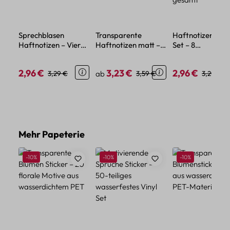
Sprechblasen
Transparente
Haftnotizen Obs
Haftnotizen – Vier
Haftnotizen matt –
Set – 8
Motive im japanisch
Set mit drei
unterschiedliche
inspirierten Design
praktischen Größen
Motive, 240 Blat
2,96 €
3,23 €
2,96 €
Verkaufspreis:
Regulärer Preis:
Regulärer Preis:
Regulärer Preis:
Verkaufspreis:
Regulärer
3,29 €
ab
3,59 €
3,29 €
gesamt
Produktgalerie überspringen
Mehr Papeterie
Rabatt
Rabatt
Rabatt
-10%
-10%
-10%