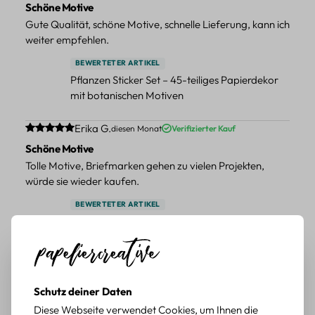
Schöne Motive
Gute Qualität, schöne Motive, schnelle Lieferung, kann ich
weiter empfehlen.
BEWERTETER ARTIKEL
Pflanzen Sticker Set – 45-teiliges Papierdekor
mit botanischen Motiven
Durchschnittliche Bewertung von 5 von 5 Sternen
Erika G.
diesen Monat
Verifizierter Kauf
Schöne Motive
Tolle Motive, Briefmarken gehen zu vielen Projekten,
würde sie wieder kaufen.
BEWERTETER ARTIKEL
Retro Briefmarken Sticker Set – 45 Papier-
Sticker mit Wald- und Tiermotiven
Durchschnittliche Bewertung von 5 von 5 Sternen
Erika G.
diesen Monat
Verifizierter Kauf
Schöne Motive
Schutz deiner Daten
Die Sticker passen gut zu meinen Büchern, würde sie
Diese Webseite verwendet Cookies, um Ihnen die