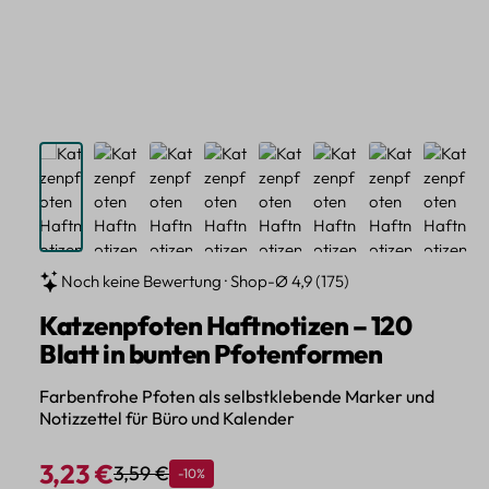
Noch keine Bewertung · Shop-Ø 4,9 (175)
Katzenpfoten Haftnotizen – 120
Blatt in bunten Pfotenformen
Farbenfrohe Pfoten als selbstklebende Marker und
Notizzettel für Büro und Kalender
3,23 €
3,59 €
Rabatt
-10%
Regulärer Preis:
Verkaufspreis: