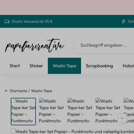
 Hauptinhalt springen
Zur Suche springen
Zur Hauptnavigation springen
Gratis Versand ab 35 €
Sch
Start
Sticker
Washi-Tape
Scrapbooking
Holzs
Startseite
Washi-Tape
Bildergalerie überspringen