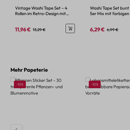
Vintage Washi Tape Set – 4
Washi Tape Set bunt
Rollen im Retro-Design mit
5er Mix mit farbigen
Buchstaben und Karten
11,96 €
6,29 €
Verkaufspreis:
Regulärer Preis:
Verkaufspreis:
Regulärer Pre
13,29 €
6,99 €
Produktgalerie überspringen
Mehr Papeterie
Rabatt
Rabatt
-10%
-10%