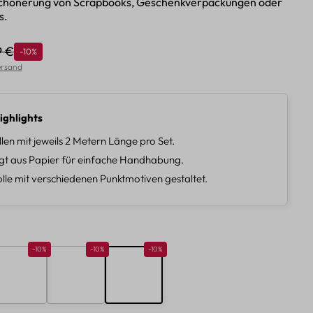
rschönerung von Scrapbooks, Geschenkverpackungen oder
s.
9 €
Rabatt
-10%
ulärer Preis:
Versand
ighlights
llen mit jeweils 2 Metern Länge pro Set.
gt aus Papier für einfache Handhabung.
lle mit verschiedenen Punktmotiven gestaltet.
len
10%
Rabatt 10%
Rabatt 10%
Rabatt 10%
-10%
-10%
-10%
B
C
D