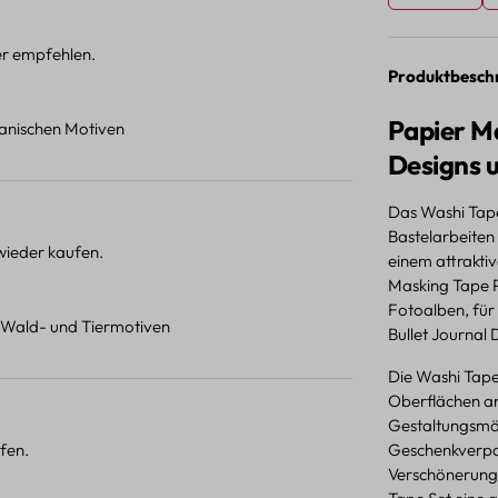
ter empfehlen.
Produktbesch
Papier Ma
otanischen Motiven
Designs 
Das Washi Tape
Bastelarbeiten 
 wieder kaufen.
einem attrakti
Masking Tape Pa
Fotoalben, für
t Wald- und Tiermotiven
Bullet Journal 
Die Washi Tape 
Oberflächen an
Gestaltungsmög
fen.
Geschenkverpac
Verschönerung