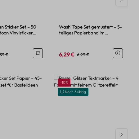
en Sticker Set – 50
Washi Tape Set gemustert – 5-
oon Vinylsticker
teiliges Papierband im
t
Pattern-Mix
6,29 €
eis:
gulärer Preis:
Verkaufspreis:
Regulärer Preis:
,39 €
6,99 €
Rabatt
-10%
Noch 3 übrig