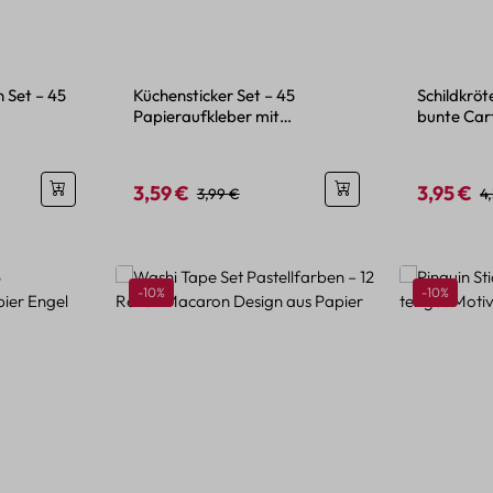
n Set – 45
Küchensticker Set – 45
Schildkröt
Papieraufkleber mit
bunte Cart
Vorräte
Küchengeräten
wasserfes
3,59 €
3,95 €
is:
Verkaufspreis:
Regulärer Preis:
Verkaufspr
Re
3,99 €
4
Rabatt
Rabatt
-10%
-10%