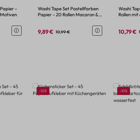
 Papier –
Washi Tape Set Pastellfarben
Washi Tape
 Motiven
Papier – 20 Rollen Macaron &
Rollen mit 
Morandi
Mustern
9,89 €
10,79 €
is:
Verkaufspreis:
Regulärer Preis:
Verkaufspr
10,99 €
Rabatt
Rabatt
-10%
-10%