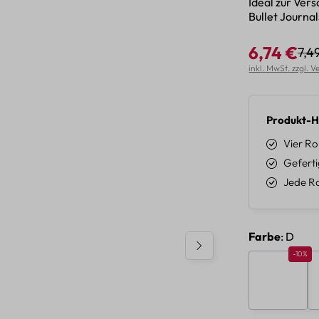
Ideal zur Ve
Bullet Journal
6,74 €
7,4
Reg
Verkaufspreis:
inkl. MwSt. zzgl. 
Produkt-H
Vier Ro
Geferti
Jede Ro
auswäh
Farbe
: D
Rabatt 
-10%
A