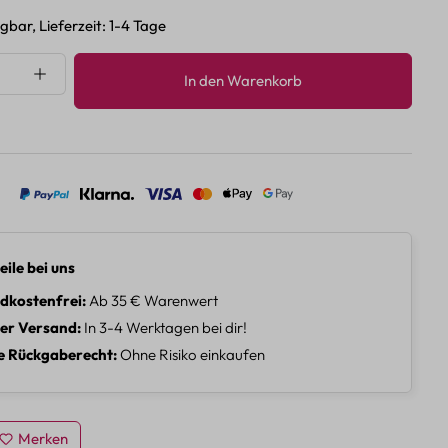
gbar, Lieferzeit: 1-4 Tage
nzahl: Gib den gewünschten Wert ein oder 
In den Warenkorb
eile bei uns
dkostenfrei
Ab 35 € Warenwert
ler Versand
In 3-4 Werktagen bei dir!
e Rückgaberecht
Ohne Risiko einkaufen
Merken