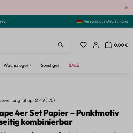
recht
Versand aus Deutschland
0,00 €
Du hast 0 Produkte auf de
Warenkorb ent
Wachssiegel
Sonstiges
SALE
Bewertung · Shop-Ø 4,9 (175)
ape 4er Set Papier – Punktmotiv
lseitig kombinierbar