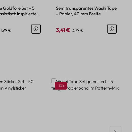
 Goldfolie Set – 5
Semitransparentes Washi Tape
asiatisch inspirierten
– Papier, 40 mm Breite
3,41 €
eis:
Regulärer Preis:
Verkaufspreis:
Regulärer Preis:
11,99 €
3,79 €
Rabatt
-10%