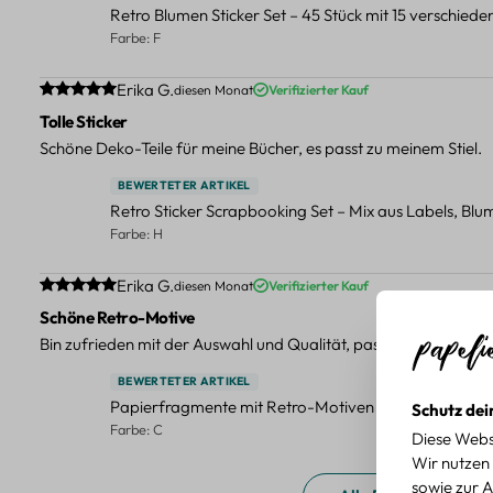
Retro Blumen Sticker Set – 45 Stück mit 15 verschied
Farbe: F
Durchschnittliche Bewertung von 5 von 5 Sternen
Erika G.
diesen Monat
Verifizierter Kauf
Tolle Sticker
Schöne Deko-Teile für meine Bücher, es passt zu meinem Stiel.
BEWERTETER ARTIKEL
Retro Sticker Scrapbooking Set – Mix aus Labels, Bl
Farbe: H
Durchschnittliche Bewertung von 5 von 5 Sternen
Erika G.
diesen Monat
Verifizierter Kauf
Schöne Retro-Motive
Bin zufrieden mit der Auswahl und Qualität, passt gut zu meinen
BEWERTETER ARTIKEL
Papierfragmente mit Retro-Motiven – 40-teiliges Set 
Schutz dei
Farbe: C
Diese Webs
Wir nutzen 
sowie zur A