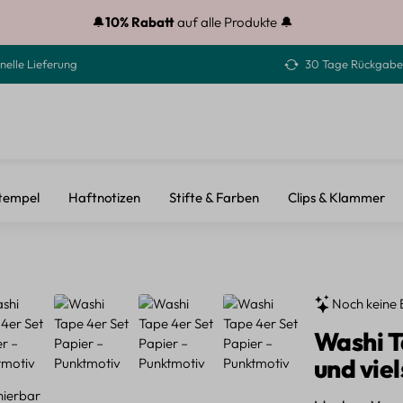
🔔
10% Rabatt
auf alle Produkte 🔔
nelle Lieferung
30 Tage Rückgabe
tempel
Haftnotizen
Stifte & Farben
Clips & Klammer
Noch keine 
Washi T
und vie