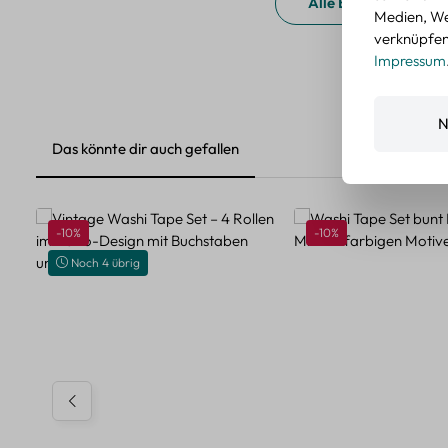
Alle Bewertungen a
Medien, We
verknüpfen.
Impressum
N
Das könnte dir auch gefallen
Produktgalerie überspringen
Rabatt
Rabatt
-10%
-10%
Noch 4 übrig