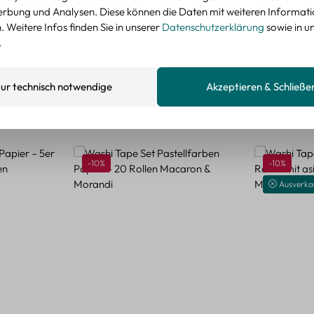
nzeigen
rbung und Analysen. Diese können die Daten mit weiteren Informat
 Weitere Infos finden Sie in unserer
Datenschutzerklärung
sowie in u
.
ur technisch notwendige
Akzeptieren & Schließe
Rabatt
Rabatt
-10%
-10%
Ausverka