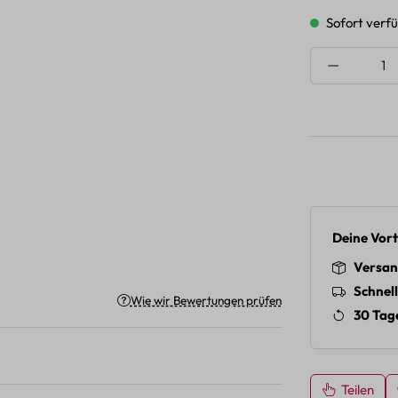
Sofort verfü
Produkt A
Deine Vort
Versan
Schnel
Wie wir Bewertungen prüfen
30 Tag
Teilen