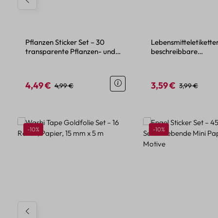
Pflanzen Sticker Set – 30
Lebensmitteletikette
transparente Pflanzen- und
beschreibbare
Blumenmotive
Papieraufkleber für 
4,49 €
3,59 €
Verkaufspreis:
Regulärer Preis:
Verkaufspreis:
Regulärer Pre
4,99 €
3,99 €
Produktgalerie überspringen
Rabatt
Rabatt
-10%
-10%