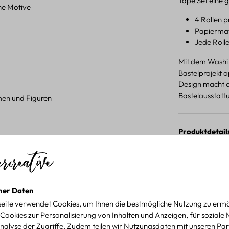
Tape Set eine g
ene Motive
4 Rollen p
Papiermate
Jede Rolle
Mit dem Washi T
Bastelprojekt 
Design macht da
Bastelausstatt
umen und Figuren
Produktdetail
 Projekten.
für kreative Projekte
ner Daten
eite verwendet Cookies, um Ihnen die bestmögliche Nutzung zu ermö
Cookies zur Personalisierung von Inhalten und Anzeigen, für soziale
nalyse der Zugriffe. Zudem teilen wir Nutzungsdaten mit unseren Par