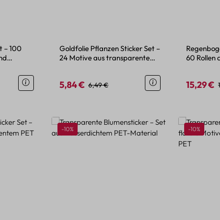
t – 100
Goldfolie Pflanzen Sticker Set –
Regenboge
und
24 Motive aus transparentem
60 Rollen 
PET
Regenbog
5,84 €
15,29 €
is:
Verkaufspreis:
Regulärer Preis:
Verkaufspr
6,49 €
Rabatt
Rabatt
-10%
-10%