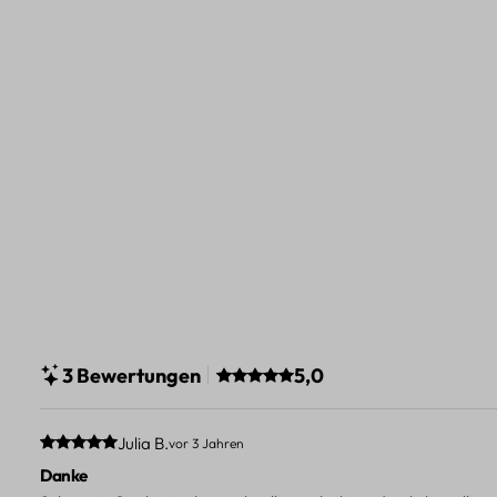
Durchschnittliche Bewertung v
3 Bewertungen
5,0
Durchschnittliche Bewertung von 5 von 5 Sternen
Julia B.
vor 3 Jahren
Danke