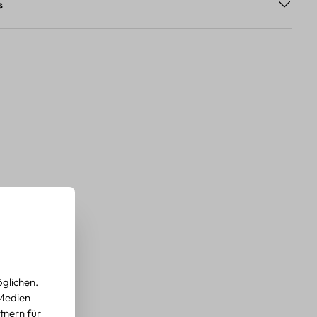
s
glichen.
 Medien
tnern für