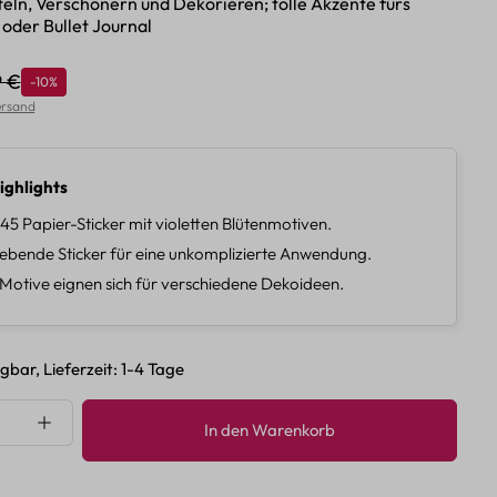
teln, Verschönern und Dekorieren; tolle Akzente fürs
oder Bullet Journal
9 €
Rabatt
-10%
lärer Preis:
Versand
ighlights
 45 Papier-Sticker mit violetten Blütenmotiven.
lebende Sticker für eine unkomplizierte Anwendung.
 Motive eignen sich für verschiedene Dekoideen.
gbar, Lieferzeit: 1-4 Tage
nzahl: Gib den gewünschten Wert ein oder 
In den Warenkorb