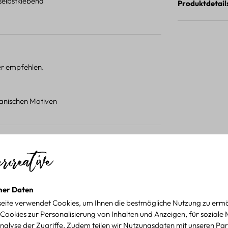
 selbstklebend
Produktdetail
ter empfehlen.
otanischen Motiven
 wieder kaufen.
ner Daten
t Wald- und Tiermotiven
eite verwendet Cookies, um Ihnen die bestmögliche Nutzung zu ermö
Cookies zur Personalisierung von Inhalten und Anzeigen, für soziale
nalyse der Zugriffe. Zudem teilen wir Nutzungsdaten mit unseren Par
nzeigen