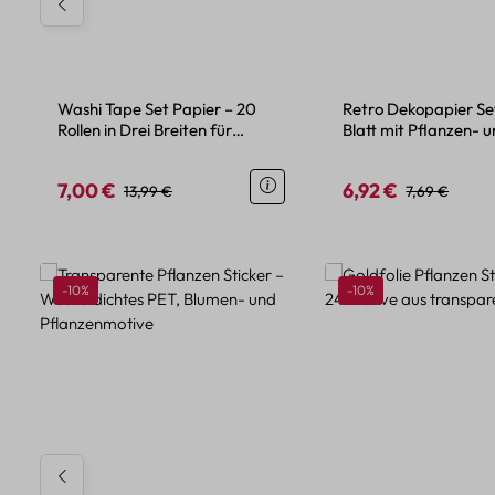
Washi Tape Set Papier – 20
Retro Dekopapier Se
Rollen in Drei Breiten für
Blatt mit Pflanzen- 
kreative Projekte
Blumenmotiven
7,00 €
6,92 €
Verkaufspreis:
Regulärer Preis:
Verkaufspreis:
Regulärer Pre
13,99 €
7,69 €
Produktgalerie überspringen
Rabatt
Rabatt
-10%
-10%