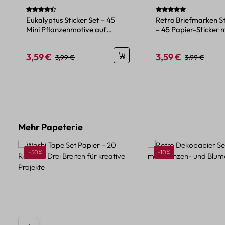
Durchschnittliche Bewertung von 4.75 von 5 Sternen
Durchschnittliche Be
Eukalyptus Sticker Set – 45
Retro Briefmarken St
Mini Pflanzenmotive auf
– 45 Papier-Sticker 
Papier
und Tiermotiven
3,59 €
3,59 €
Verkaufspreis:
Regulärer Preis:
Verkaufspreis:
Regulärer Pre
3,99 €
3,99 €
Produktgalerie überspringen
Mehr Papeterie
Rabatt
Rabatt
-50%
-10%