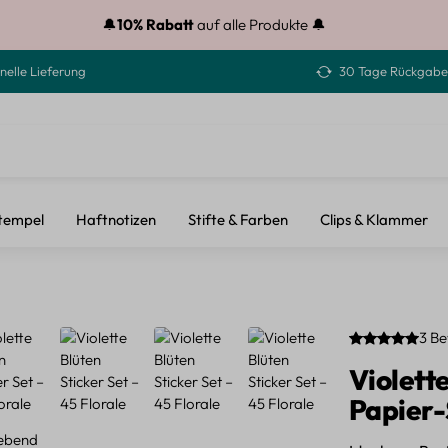
🔔
10% Rabatt
auf alle Produkte 🔔
nelle Lieferung
30 Tage Rückgabe
tempel
Haftnotizen
Stifte & Farben
Clips & Klammer
3 B
Durchschnittli
Violette
Papier-