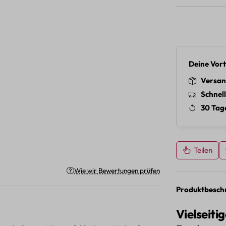
Deine Vort
Versan
Schnel
30 Tag
Teilen
on 5 von 5 Sternen
Wie wir Bewertungen prüfen
Produktbesch
Vielseiti