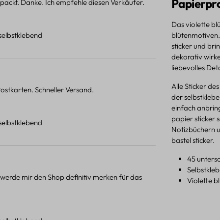
Papierpr
verpackt. Danke. Ich empfehle diesen Verkäufer.
Das violette blü
 selbstklebend
blütenmotiven. 
sticker und bri
dekorativ wirke
liebevolles Deta
Alle Sticker de
ostkarten. Schneller Versand.
der selbstklebe
einfach anbring
papier sticker 
 selbstklebend
Notizbüchern un
bastel sticker.
45 untersc
Selbstkle
h werde mir den Shop definitiv merken für das
Violette b