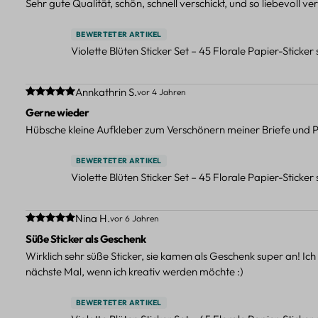
Sehr gute Qualität, schön, schnell verschickt, und so liebevoll 
BEWERTETER ARTIKEL
Violette Blüten Sticker Set – 45 Florale Papier-Sticker
Durchschnittliche Bewertung von 5 von 5 Sternen
Annkathrin S.
vor 4 Jahren
Gerne wieder
Hübsche kleine Aufkleber zum Verschönern meiner Briefe und P
BEWERTETER ARTIKEL
Violette Blüten Sticker Set – 45 Florale Papier-Sticker
Durchschnittliche Bewertung von 5 von 5 Sternen
Nina H.
vor 6 Jahren
Süße Sticker als Geschenk
Wirklich sehr süße Sticker, sie kamen als Geschenk super an! Ic
nächste Mal, wenn ich kreativ werden möchte :)
BEWERTETER ARTIKEL