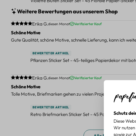
Violette Blüten Sticker Set – 45 Florale Papier-Sticker
Weitere Bewertungen aus unserem Shop
Durchschnittliche Bewertung von 5 von 5 Sternen
Erika G.
diesen Monat
Verifizierter Kauf
Schöne Motive
Gute Qualität, schöne Motive, schnelle Lieferung, kann ich wei
BEWERTETER ARTIKEL
Pflanzen Sticker Set – 45-teiliges Papierdekor mit b
Durchschnittliche Bewertung von 5 von 5 Sternen
Erika G.
diesen Monat
Verifizierter Kauf
Schöne Motive
Tolle Motive, Briefmarken gehen zu vielen Projekten, würde sie
BEWERTETER ARTIKEL
Schutz dei
Retro Briefmarken Sticker Set – 45 Papier-Sticker mi
Diese Webs
Wir nutzen 
sowie zur A
Alle Bewertungen a