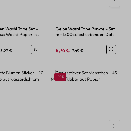
n Washi Tape Set –
Gelbe Washi Tape Punkte – Set
aus Washi-Papier in
mit 1500 selbstklebenden Dots
enfarben
6,74 €
eis:
Regulärer Preis:
Verkaufspreis:
Regulärer Preis:
16,99 €
7,49 €
Rabatt
-10%