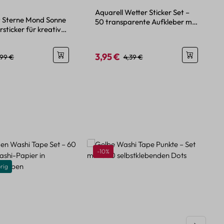
ttliche Bewertung von 4.75 von 5 Sternen
Aquarell Wetter Sticker Set –
et Sterne Mond Sonne
50 transparente Aufkleber mit
rsticker für kreative
Himmel-Motiven
3,95 €
eis:
egulärer Preis:
Verkaufspreis:
Regulärer Preis:
,99 €
4,39 €
Rabatt
-10%
rig