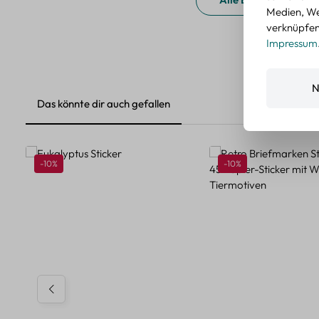
Medien, We
verknüpfen.
Impressum
N
Das könnte dir auch gefallen
Produktgalerie überspringen
Rabatt
Rabatt
-10%
-10%