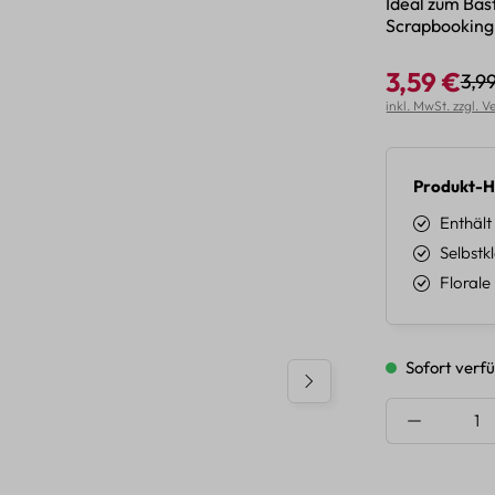
Ideal zum Bas
Scrapbooking 
3,59 €
3,9
Regu
Verkaufspreis:
inkl. MwSt. zzgl. 
Produkt-H
Enthält
Selbstk
Florale
Sofort verfü
Produkt A