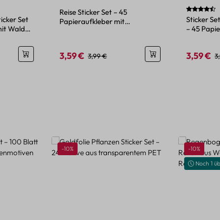
wertung von 5 von 5 Sternen
Durchschni
Reise Sticker Set – 45
icker Set
Sticker S
Papieraufkleber mit
mit Wald-
– 45 Papie
Urlaubsmotiven im Mini-
Projekte
Format
3,59 €
3,59 €
is:
Verkaufspreis:
Regulärer Preis:
Verkaufspr
R
3,99 €
3
Rabatt
Rabatt
-10%
-10%
Noch 1 üb