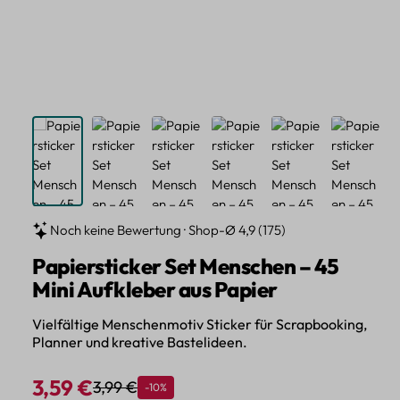
Noch keine Bewertung · Shop-Ø 4,9 (175)
Papiersticker Set Menschen – 45
Mini Aufkleber aus Papier
Vielfältige Menschenmotiv Sticker für Scrapbooking,
Planner und kreative Bastelideen.
3,59 €
3,99 €
Rabatt
-10%
Regulärer Preis:
Verkaufspreis: