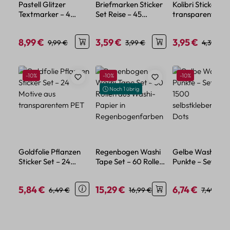
Pastell Glitzer
Briefmarken Sticker
Kolibri Sticker Se
Textmarker – 4
Set Reise – 45
transparent – 5
Farben mit feinem
Papier-Aufkleber im
verschiedene Mo
Glitzereffekt
Urlaubsdesign
8,99 €
3,59 €
3,95 €
Verkaufspreis:
Regulärer Preis:
Verkaufspreis:
Regulärer Preis:
Verkaufspreis:
Regulärer
9,99 €
3,99 €
4,39 €
Produktgalerie überspringen
Rabatt
Rabatt
Rabatt
-10%
-10%
-10%
Noch 1 übrig
Goldfolie Pflanzen
Regenbogen Washi
Gelbe Washi Tap
Sticker Set – 24
Tape Set – 60 Rollen
Punkte – Set mit
Motive aus
aus Washi-Papier in
1500
transparentem PET
Regenbogenfarben
selbstklebenden
5,84 €
15,29 €
6,74 €
Verkaufspreis:
Regulärer Preis:
Verkaufspreis:
Regulärer Preis:
Verkaufspreis:
Regulärer
6,49 €
16,99 €
7,49 €
Dots