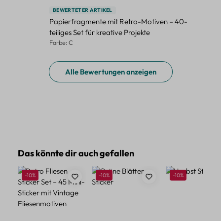
BEWERTETER ARTIKEL
Papierfragmente mit Retro-Motiven – 40-
teiliges Set für kreative Projekte
Farbe: C
Alle Bewertungen anzeigen
Produktgalerie überspringen
Das könnte dir auch gefallen
Rabatt
Rabatt
Rabatt
-10%
-10%
-10%