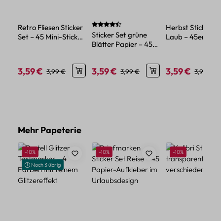
Durchschnittliche Bewertung von 4.5 von
Retro Fliesen Sticker
Herbst Sticker S
Sticker Set grüne
Set – 45 Mini-Sticker
Laub – 45er
Blätter Papier – 45
mit Vintage
Papierdeko mit
Papiersticker mit
Fliesenmotiven
Blättermotiven
Blattmotiven
3,59 €
3,59 €
3,59 €
Verkaufspreis:
Regulärer Preis:
Verkaufspreis:
Regulärer Preis:
Verkaufspreis:
Reguläre
3,99 €
3,99 €
3,99 €
Produktgalerie überspringen
Mehr Papeterie
Rabatt
Rabatt
Rabatt
-10%
-10%
-10%
Noch 3 übrig