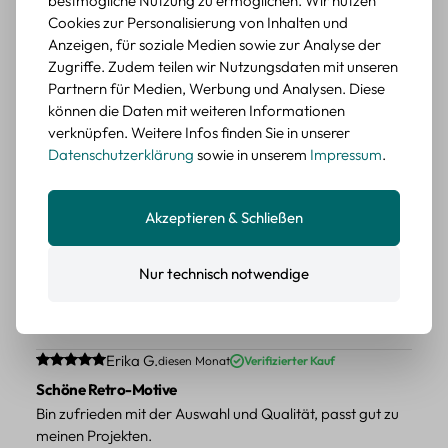
bestmögliche Nutzung zu ermöglichen. Wir nutzen
Cookies zur Personalisierung von Inhalten und
BEWERTETER ARTIKEL
Anzeigen, für soziale Medien sowie zur Analyse der
Retro Blumen Sticker Set – 45 Stück mit 15
Zugriffe. Zudem teilen wir Nutzungsdaten mit unseren
verschiedene Motive
Partnern für Medien, Werbung und Analysen. Diese
Farbe: F
können die Daten mit weiteren Informationen
verknüpfen. Weitere Infos finden Sie in unserer
Durchschnittliche Bewertung von 5 von 5 Sternen
Erika G.
diesen Monat
Verifizierter Kauf
Datenschutzerklärung
sowie in unserem
Impressum
.
Tolle Sticker
Schöne Deko-Teile für meine Bücher, es passt zu meinem
Stiel.
Akzeptieren & Schließen
BEWERTETER ARTIKEL
Retro Sticker Scrapbooking Set – Mix aus
Nur technisch notwendige
Labels, Blumen und Figuren
Farbe: H
Durchschnittliche Bewertung von 5 von 5 Sternen
Erika G.
diesen Monat
Verifizierter Kauf
Schöne Retro-Motive
Bin zufrieden mit der Auswahl und Qualität, passt gut zu
meinen Projekten.