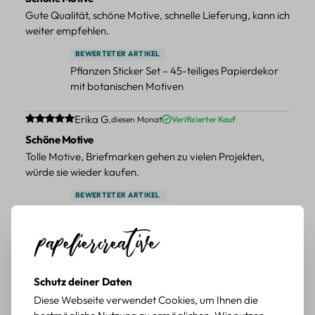
Gute Qualität, schöne Motive, schnelle Lieferung, kann ich
weiter empfehlen.
BEWERTETER ARTIKEL
Pflanzen Sticker Set – 45-teiliges Papierdekor
mit botanischen Motiven
Durchschnittliche Bewertung von 5 von 5 Sternen
Erika G.
diesen Monat
Verifizierter Kauf
Schöne Motive
Tolle Motive, Briefmarken gehen zu vielen Projekten,
würde sie wieder kaufen.
BEWERTETER ARTIKEL
Retro Briefmarken Sticker Set – 45 Papier-
Sticker mit Wald- und Tiermotiven
Durchschnittliche Bewertung von 5 von 5 Sternen
Erika G.
diesen Monat
Verifizierter Kauf
Schöne Motive
Schutz deiner Daten
Die Sticker passen gut zu meinen Büchern, würde sie
Diese Webseite verwendet Cookies, um Ihnen die
wieder kaufen.