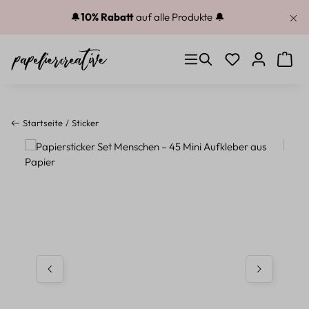
Zum Hauptinhalt springen
🔔
10% Rabatt
auf alle Produkte 🔔
Du hast 0 Produkt
Warenk
Startseite
Sticker
Bildergalerie überspringen