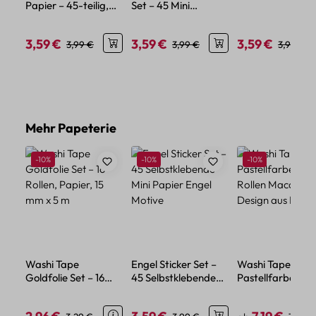
Papier – 45-teilig,
Set – 45 Mini
Papiersticker mit
Mini Wal Motive aus
Papiersticker im
maritimen Motiv
Papier
Vintage Stil
3,59 €
3,59 €
3,59 €
Verkaufspreis:
Regulärer Preis:
Verkaufspreis:
Regulärer Preis:
Verkaufspreis:
Reguläre
3,99 €
3,99 €
3,99 €
Produktgalerie überspringen
Mehr Papeterie
Rabatt
Rabatt
Rabatt
-10%
-10%
-10%
Washi Tape
Engel Sticker Set –
Washi Tape Set
Goldfolie Set – 16
45 Selbstklebende
Pastellfarben – 1
Rollen, Papier, 15 mm
Mini Papier Engel
Rollen Macaron
x 5 m
Motive
Design aus Papie