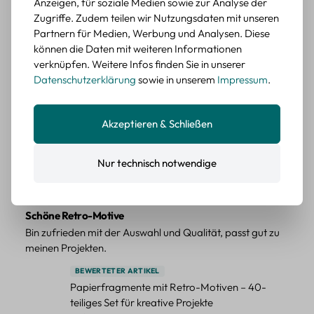
Anzeigen, für soziale Medien sowie zur Analyse der
Farbe: F
Zugriffe. Zudem teilen wir Nutzungsdaten mit unseren
Partnern für Medien, Werbung und Analysen. Diese
Durchschnittliche Bewertung von 5 von 5 Sternen
Erika G.
diesen Monat
Verifizierter Kauf
können die Daten mit weiteren Informationen
Tolle Sticker
verknüpfen. Weitere Infos finden Sie in unserer
Schöne Deko-Teile für meine Bücher, es passt zu meinem
Datenschutzerklärung
sowie in unserem
Impressum
.
Stiel.
BEWERTETER ARTIKEL
Akzeptieren & Schließen
Retro Sticker Scrapbooking Set – Mix aus
Labels, Blumen und Figuren
Nur technisch notwendige
Farbe: H
Durchschnittliche Bewertung von 5 von 5 Sternen
Erika G.
diesen Monat
Verifizierter Kauf
Schöne Retro-Motive
Bin zufrieden mit der Auswahl und Qualität, passt gut zu
meinen Projekten.
BEWERTETER ARTIKEL
Papierfragmente mit Retro-Motiven – 40-
teiliges Set für kreative Projekte