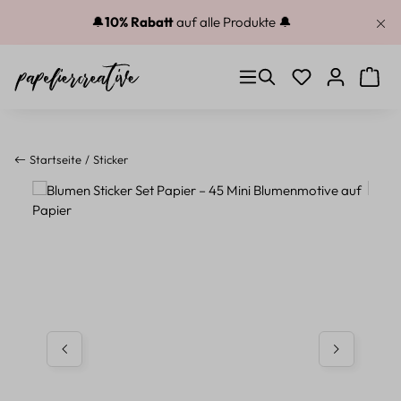
Zum Hauptinhalt springen
🔔
10% Rabatt
auf alle Produkte 🔔
Du hast 0 Produkt
Warenk
Startseite
Sticker
Bildergalerie überspringen