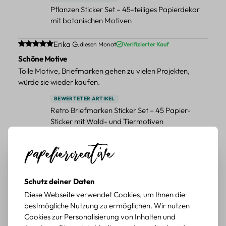
Pflanzen Sticker Set – 45-teiliges Papierdekor
mit botanischen Motiven
Durchschnittliche Bewertung von 5 von 5 Sternen
Erika G.
diesen Monat
Verifizierter Kauf
Schöne Motive
Tolle Motive, Briefmarken gehen zu vielen Projekten,
würde sie wieder kaufen.
BEWERTETER ARTIKEL
Retro Briefmarken Sticker Set – 45 Papier-
Sticker mit Wald- und Tiermotiven
Durchschnittliche Bewertung von 5 von 5 Sternen
Erika G.
diesen Monat
Verifizierter Kauf
Schöne Motive
Die Sticker passen gut zu meinen Büchern, würde sie
Schutz deiner Daten
wieder kaufen.
Diese Webseite verwendet Cookies, um Ihnen die
BEWERTETER ARTIKEL
bestmögliche Nutzung zu ermöglichen. Wir nutzen
Retro Blumen Sticker Set – 45 Stück mit 15
Cookies zur Personalisierung von Inhalten und
verschiedene Motive