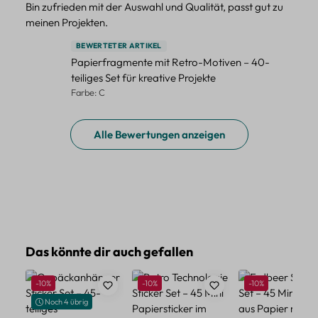
Bin zufrieden mit der Auswahl und Qualität, passt gut zu
meinen Projekten.
BEWERTETER ARTIKEL
Papierfragmente mit Retro-Motiven – 40-
teiliges Set für kreative Projekte
Farbe: C
Alle Bewertungen anzeigen
Produktgalerie überspringen
Das könnte dir auch gefallen
Rabatt
Rabatt
Rabatt
-10%
-10%
-10%
Noch 4 übrig