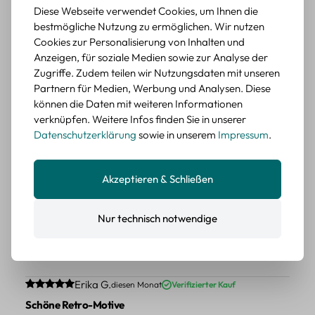
Diese Webseite verwendet Cookies, um Ihnen die
Die Sticker passen gut zu meinen Büchern, würde sie
bestmögliche Nutzung zu ermöglichen. Wir nutzen
wieder kaufen.
Cookies zur Personalisierung von Inhalten und
BEWERTETER ARTIKEL
Anzeigen, für soziale Medien sowie zur Analyse der
Retro Blumen Sticker Set – 45 Stück mit 15
Zugriffe. Zudem teilen wir Nutzungsdaten mit unseren
verschiedene Motive
Partnern für Medien, Werbung und Analysen. Diese
Farbe: F
können die Daten mit weiteren Informationen
verknüpfen. Weitere Infos finden Sie in unserer
Durchschnittliche Bewertung von 5 von 5 Sternen
Erika G.
diesen Monat
Verifizierter Kauf
Datenschutzerklärung
sowie in unserem
Impressum
.
Tolle Sticker
Schöne Deko-Teile für meine Bücher, es passt zu meinem
Akzeptieren & Schließen
Stiel.
BEWERTETER ARTIKEL
Nur technisch notwendige
Retro Sticker Scrapbooking Set – Mix aus
Labels, Blumen und Figuren
Farbe: H
Durchschnittliche Bewertung von 5 von 5 Sternen
Erika G.
diesen Monat
Verifizierter Kauf
Schöne Retro-Motive