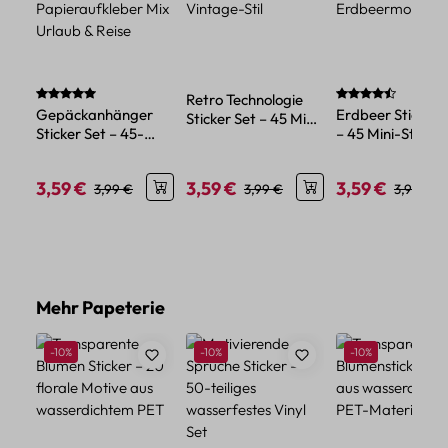
Durchschnittliche Bewertung von 5 von 5 Sternen
Durchschnittlich
Retro Technologie
Gepäckanhänger
Erdbeer Sticker 
Sticker Set – 45 Mini
Sticker Set – 45-
– 45 Mini-Sticker
Papiersticker im
teiliges
Papier mit
Vintage-Stil
Papieraufkleber Mix
Erdbeermotiven
3,59 €
3,59 €
3,59 €
Verkaufspreis:
Regulärer Preis:
Verkaufspreis:
Regulärer Preis:
Verkaufspreis:
Reguläre
3,99 €
3,99 €
3,99 €
Urlaub & Reise
Produktgalerie überspringen
Mehr Papeterie
Rabatt
Rabatt
Rabatt
-10%
-10%
-10%