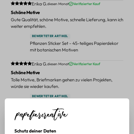
Durchschnittliche Bewertung von 5 von 5 Sternen
Erika G.
diesen Monat
Verifizierter Kauf
Schöne Motive
Gute Qualität, schöne Motive, schnelle Lieferung, kann ich
weiter empfehlen.
BEWERTETER ARTIKEL
Pflanzen Sticker Set – 45-teiliges Papierdekor
mit botanischen Motiven
Durchschnittliche Bewertung von 5 von 5 Sternen
Erika G.
diesen Monat
Verifizierter Kauf
Schöne Motive
Tolle Motive, Briefmarken gehen zu vielen Projekten,
würde sie wieder kaufen.
BEWERTETER ARTIKEL
Retro Briefmarken Sticker Set – 45 Papier-
Sticker mit Wald- und Tiermotiven
Durchschnittliche Bewertung von 5 von 5 Sternen
Erika G.
diesen Monat
Verifizierter Kauf
Schutz deiner Daten
Schöne Motive