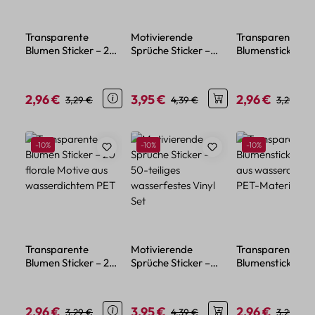
Transparente
Motivierende
Transparente
Blumen Sticker – 20
Sprüche Sticker –
Blumensticker – 
florale Motive aus
50-teiliges
aus wasserdicht
wasserdichtem PET
wasserfestes Vinyl
PET-Material
Set
2,96 €
3,95 €
2,96 €
Verkaufspreis:
Regulärer Preis:
Verkaufspreis:
Regulärer Preis:
Verkaufspreis:
Regulärer
3,29 €
4,39 €
3,29 €
Produktgalerie überspringen
Rabatt
Rabatt
Rabatt
-10%
-10%
-10%
Transparente
Motivierende
Transparente
Blumen Sticker – 20
Sprüche Sticker –
Blumensticker – 
florale Motive aus
50-teiliges
aus wasserdicht
wasserdichtem PET
wasserfestes Vinyl
PET-Material
Set
2,96 €
3,95 €
2,96 €
Verkaufspreis:
Regulärer Preis:
Verkaufspreis:
Regulärer Preis:
Verkaufspreis:
Regulärer
3,29 €
4,39 €
3,29 €