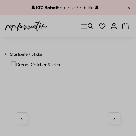
Zum Hauptinhalt springen
🔔
10% Rabatt
auf alle Produkte 🔔
Du hast 0 Produkt
Warenk
Startseite
Sticker
Bildergalerie überspringen