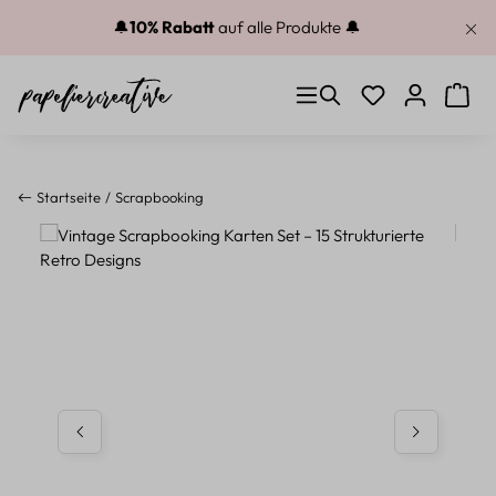
Zum Hauptinhalt springen
🔔
10% Rabatt
auf alle Produkte 🔔
Du hast 0 Produkt
Warenk
Startseite
Scrapbooking
Bildergalerie überspringen