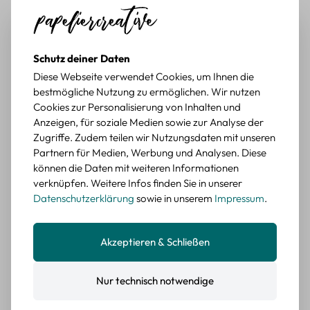
Tolle Motive, Briefmarken gehen zu vielen Projekten,
würde sie wieder kaufen.
BEWERTETER ARTIKEL
Schutz deiner Daten
Retro Briefmarken Sticker Set – 45 Papier-
Diese Webseite verwendet Cookies, um Ihnen die
Sticker mit Wald- und Tiermotiven
bestmögliche Nutzung zu ermöglichen. Wir nutzen
Cookies zur Personalisierung von Inhalten und
Durchschnittliche Bewertung von 5 von 5 Sternen
Erika G.
diesen Monat
Verifizierter Kauf
Anzeigen, für soziale Medien sowie zur Analyse der
Zugriffe. Zudem teilen wir Nutzungsdaten mit unseren
Schöne Motive
Partnern für Medien, Werbung und Analysen. Diese
Die Sticker passen gut zu meinen Büchern, würde sie
können die Daten mit weiteren Informationen
wieder kaufen.
verknüpfen. Weitere Infos finden Sie in unserer
BEWERTETER ARTIKEL
Datenschutzerklärung
sowie in unserem
Impressum
.
Retro Blumen Sticker Set – 45 Stück mit 15
verschiedene Motive
Farbe: F
Akzeptieren & Schließen
Durchschnittliche Bewertung von 5 von 5 Sternen
Erika G.
diesen Monat
Verifizierter Kauf
Nur technisch notwendige
Tolle Sticker
Schöne Deko-Teile für meine Bücher, es passt zu meinem