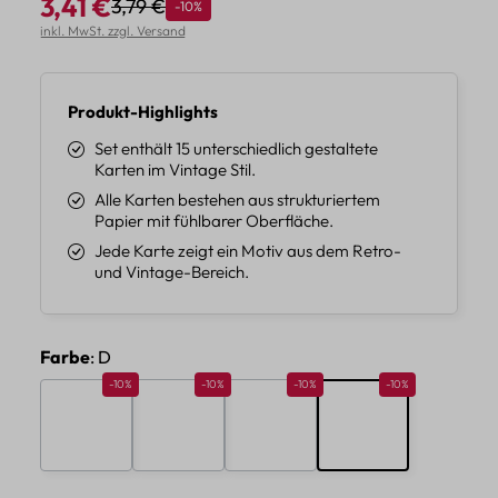
3,41 €
3,79 €
Rabatt
-10%
Regulärer Preis:
Verkaufspreis:
inkl. MwSt. zzgl. Versand
Produkt-Highlights
Set enthält 15 unterschiedlich gestaltete
Karten im Vintage Stil.
Alle Karten bestehen aus strukturiertem
Papier mit fühlbarer Oberfläche.
Jede Karte zeigt ein Motiv aus dem Retro-
und Vintage-Bereich.
auswählen
Farbe
: D
Rabatt 10%
Rabatt 10%
Rabatt 10%
Rabatt 10%
-10%
-10%
-10%
-10%
A
B
C
D