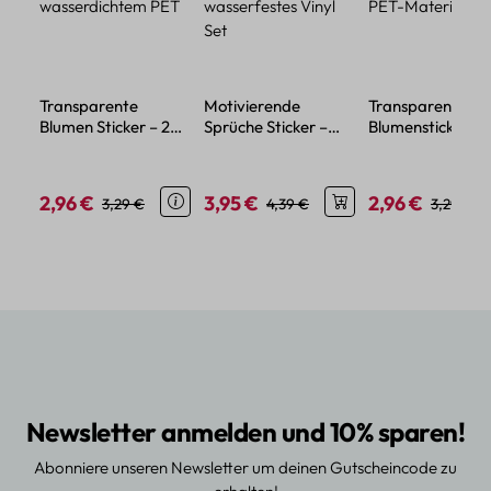
Transparente
Motivierende
Transparente
Blumen Sticker – 20
Sprüche Sticker –
Blumensticker – 
florale Motive aus
50-teiliges
aus wasserdicht
wasserdichtem PET
wasserfestes Vinyl
PET-Material
Set
2,96 €
3,95 €
2,96 €
Verkaufspreis:
Regulärer Preis:
Verkaufspreis:
Regulärer Preis:
Verkaufspreis:
Regulärer
3,29 €
4,39 €
3,29 €
Newsletter anmelden und 10% sparen!
Abonniere unseren Newsletter um deinen Gutscheincode zu