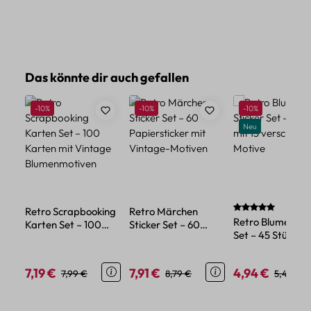
Produktgalerie überspringen
Das könnte dir auch gefallen
Rabatt
Rabatt
Rabatt
-10%
-10%
-10%
Neu
Durchschnittlich
Retro Scrapbooking
Retro Märchen
Retro Blumen Sti
Karten Set – 100
Sticker Set – 60
Set – 45 Stück mi
Karten mit Vintage
Papiersticker mit
verschiedene Mo
Blumenmotiven
Vintage-Motiven
7,19 €
7,91 €
4,94 €
Verkaufspreis:
Regulärer Preis:
Verkaufspreis:
Regulärer Preis:
Verkaufspreis:
Reguläre
7,99 €
8,79 €
5,49 €