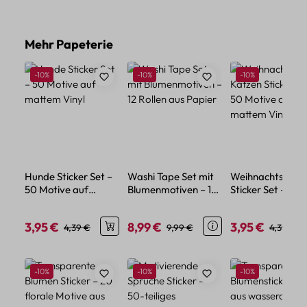
Produktgalerie überspringen
Mehr Papeterie
Rabatt
Rabatt
Rabatt
-10%
-10%
-10%
Hunde Sticker Set –
Washi Tape Set mit
Weihnachts Kat
50 Motive auf
Blumenmotiven – 12
Sticker Set – 50
mattem Vinyl
Rollen aus Papier
Motive auf mat
Vinyl
3,95 €
8,99 €
3,95 €
Verkaufspreis:
Regulärer Preis:
Verkaufspreis:
Regulärer Preis:
Verkaufspreis:
Regulärer
4,39 €
9,99 €
4,39 €
Produktgalerie überspringen
Rabatt
Rabatt
Rabatt
-10%
-10%
-10%