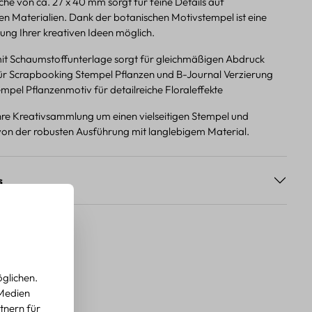
he von ca. 27 x 40 mm sorgt für feine Details auf
en Materialien. Dank der botanischen Motivstempel ist eine
ung Ihrer kreativen Ideen möglich.
it Schaumstoffunterlage sorgt für gleichmäßigen Abdruck
ür Scrapbooking Stempel Pflanzen und B-Journal Verzierung
pel Pflanzenmotiv für detailreiche Floraleffekte
Ihre Kreativsammlung um einen vielseitigen Stempel und
e von der robusten Ausführung mit langlebigem Material.
s
glichen.
 Medien
tnern für