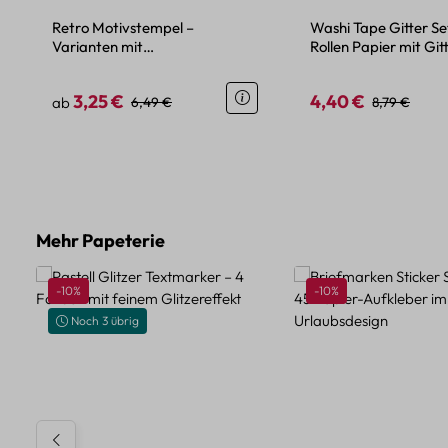
Retro Motivstempel –
Washi Tape Gitter Se
Varianten mit
Rollen Papier mit Gi
Schaumstoffrücken und
Holzgriff
3,25 €
4,40 €
Regulärer Preis:
Regulärer Preis:
Verkaufspreis:
Regulärer Pr
ab
6,49 €
8,79 €
Produktgalerie überspringen
Mehr Papeterie
Rabatt
Rabatt
-10%
-10%
Noch 3 übrig