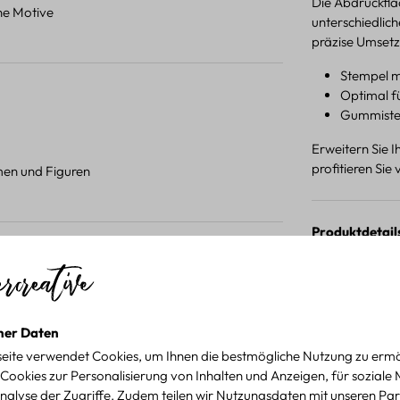
Die Abdruckfläc
ene Motive
unterschiedlich
präzise Umsetz
Stempel m
Optimal f
Gummistem
Erweitern Sie 
profitieren Si
umen und Figuren
Produktdetail
 Projekten.
für kreative Projekte
ner Daten
eite verwendet Cookies, um Ihnen die bestmögliche Nutzung zu ermö
Cookies zur Personalisierung von Inhalten und Anzeigen, für soziale
nalyse der Zugriffe. Zudem teilen wir Nutzungsdaten mit unseren Par