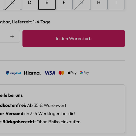
C
D
E
F
G
H
I
n ist zurzeit nicht verfügbar.)
(Diese Option ist zurzeit nicht verfügbar.)
(Diese Option ist zurzeit nicht 
gbar, Lieferzeit: 1-4 Tage
nzahl: Gib den gewünschten Wert ein oder 
In den Warenkorb
eile bei uns
dkostenfrei
Ab 35 € Warenwert
ler Versand
In 3-4 Werktagen bei dir!
e Rückgaberecht
Ohne Risiko einkaufen