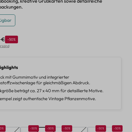
apbooking, kreative Grußkarten sowie detailreiche
packungen.
fügbar
9 €
Rabatt
-50%
lärer Preis:
Versand
ighlights
ck mit Gummimotiv und integrierter
toffzwischenlage für gleichmäßigen Abdruck.
größe beträgt ca. 27 x 40 mm für detaillierte Motive.
empel zeigt authentische Vintage Pflanzenmotive.
len
batt 50%
Rabatt 50%
Rabatt 50%
Rabatt 50%
Rabatt 50%
Rabatt 50%
50%
-50%
-50%
-50%
-50%
-50%