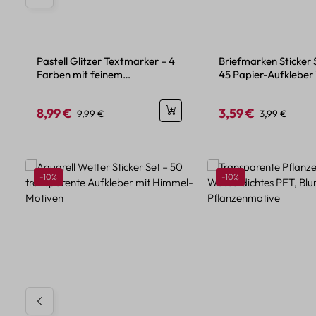
Pastell Glitzer Textmarker – 4
Briefmarken Sticker 
Farben mit feinem
45 Papier-Aufkleber
Glitzereffekt
Urlaubsdesign
8,99 €
3,59 €
Verkaufspreis:
Regulärer Preis:
Verkaufspreis:
Regulärer Pre
9,99 €
3,99 €
Produktgalerie überspringen
Rabatt
Rabatt
-10%
-10%