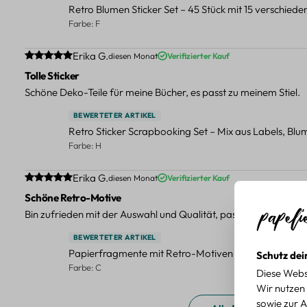
Retro Blumen Sticker Set – 45 Stück mit 15 verschied
Farbe: F
Durchschnittliche Bewertung von 5 von 5 Sternen
Erika G.
diesen Monat
Verifizierter Kauf
Tolle Sticker
Schöne Deko-Teile für meine Bücher, es passt zu meinem Stiel.
BEWERTETER ARTIKEL
Retro Sticker Scrapbooking Set – Mix aus Labels, Bl
Farbe: H
Durchschnittliche Bewertung von 5 von 5 Sternen
Erika G.
diesen Monat
Verifizierter Kauf
Schöne Retro-Motive
Bin zufrieden mit der Auswahl und Qualität, passt gut zu meinen
BEWERTETER ARTIKEL
Papierfragmente mit Retro-Motiven – 40-teiliges Set 
Schutz dei
Farbe: C
Diese Webs
Wir nutzen 
sowie zur A