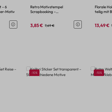
t – 6
Retro Motivstempel
Florale Ho
tter-Motiv
Scrapbooking –
teilig mit
Schaumstoffunterlage und
Holzgriff
3,85 €
13,49 €
eis:
Verkaufspreis:
Regulärer Preis:
Verkaufspr
7,69 €
Rabatt
Rabatt
-10%
-10%