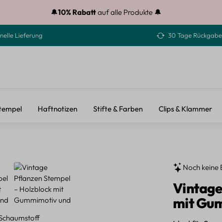
🔔
10% Rabatt
auf alle Produkte 🔔
nelle Lieferung
30 Tage Rückgabe
tempel
Haftnotizen
Stifte & Farben
Clips & Klammer
Noch keine 
Vintage
mit Gu