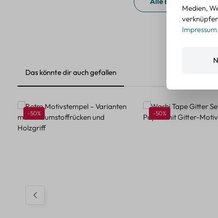
Alle Bewertungen a
Medien, We
verknüpfen.
Impressum
N
Das könnte dir auch gefallen
Produktgalerie überspringen
Rabatt
Rabatt
-50%
-50%