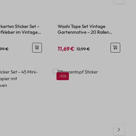
karten Sticker Set –
Washi Tape Set Vintage
ufkleber im Vintage
Gartenmotive – 20 Rollen
Papierdeko
11,69 €
eis:
egulärer Preis:
Verkaufspreis:
Regulärer Preis:
,99 €
12,99 €
Rabatt
-10%