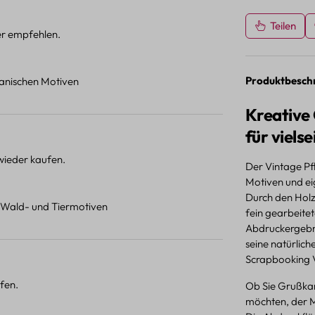
Teilen
ter empfehlen.
Produktbesch
otanischen Motiven
Kreative
für viel
 wieder kaufen.
Der Vintage Pf
Motiven und eig
Durch den Holz
t Wald- und Tiermotiven
fein gearbeite
Abdruckergebni
seine natürlic
Scrapbooking V
fen.
Ob Sie Grußka
möchten, der Mo