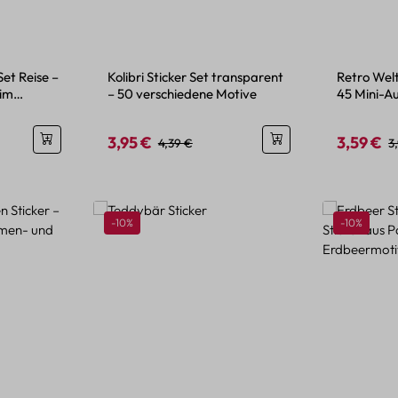
Set Reise –
Kolibri Sticker Set transparent
Retro Welt
 im
– 50 verschiedene Motive
45 Mini-A
Look
3,95 €
3,59 €
is:
Verkaufspreis:
Regulärer Preis:
Verkaufspr
R
4,39 €
3
Rabatt
Rabatt
-10%
-10%