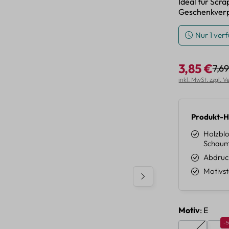
Ideal für Scr
Geschenkver
Nur 1 ver
3,85 €
7,6
Regu
Verkaufspreis:
inkl. MwSt. zzgl. 
Produkt-H
Holzblo
Schaums
Abdruck
Motivst
auswäh
Motiv
: E
Ra
-