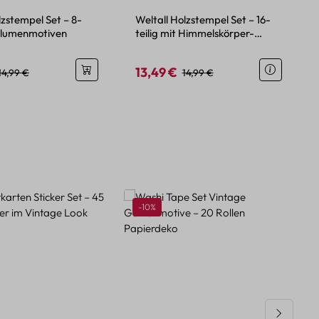
lzstempel Set – 8-
Weltall Holzstempel Set – 16-
 Blumenmotiven
teilig mit Himmelskörper-
Motiven
13,49 €
eis:
Regulärer Preis:
Verkaufspreis:
Regulärer Preis:
14,99 €
14,99 €
Rabatt
-10%