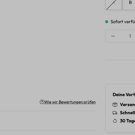
A
B
(Diese Optio
Sofort verfü
Produkt A
Deine Vort
Wie wir Bewertungen prüfen
Versan
Schnel
30 Tag