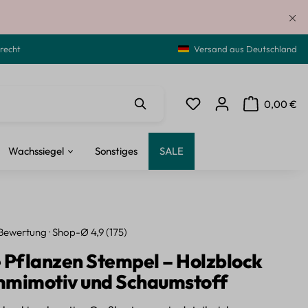
recht
Versand aus Deutschland
0,00 €
Du hast 0 Produkte auf de
Warenkorb ent
Wachssiegel
Sonstiges
SALE
Bewertung · Shop-Ø 4,9 (175)
 Pflanzen Stempel – Holzblock
mmimotiv und Schaumstoff