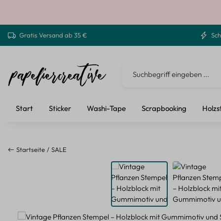
 Hauptinhalt springen
Zur Suche springen
Zur Hauptnavigation springen
Gratis Versand ab 35 €
Sch
Start
Sticker
Washi-Tape
Scrapbooking
Holzs
Startseite
SALE
Bildergalerie überspringen