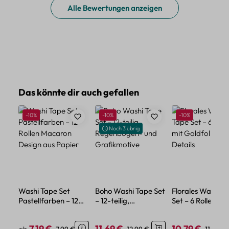
Alle Bewertungen anzeigen
Produktgalerie überspringen
Das könnte dir auch gefallen
Rabatt
Rabatt
Rabatt
-10%
-10%
-10%
Noch 3 übrig
Washi Tape Set
Boho Washi Tape Set
Florales Washi-T
Pastellfarben – 12
– 12-teilig,
Set – 6 Rollen mit
Rollen Macaron
Regenbogen- und
Goldfolien-Detai
Design aus Papier
Grafikmotive
7,19 €
11,69 €
10,79 €
Verkaufspreis:
Regulärer Preis:
Verkaufspreis:
Regulärer Preis:
Verkaufspreis:
Regulär