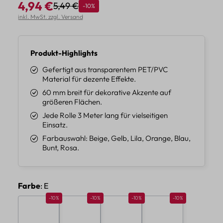
4,94 €
5,49 €
Rabatt
-10%
Regulärer Preis:
Verkaufspreis:
inkl. MwSt. zzgl. Versand
Produkt-Highlights
Gefertigt aus transparentem PET/PVC
Material für dezente Effekte.
60 mm breit für dekorative Akzente auf
größeren Flächen.
Jede Rolle 3 Meter lang für vielseitigen
Einsatz.
Farbauswahl: Beige, Gelb, Lila, Orange, Blau,
Bunt, Rosa.
auswählen
Farbe
: E
Rabatt 10%
Rabatt 10%
Rabatt 10%
Rabatt 10%
-10%
-10%
-10%
-10%
A
B
C
D