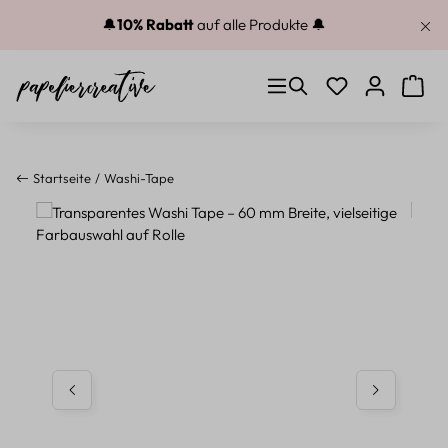
Zum Hauptinhalt springen
🔔
10% Rabatt
auf alle Produkte 🔔
Du hast 0 Produkt
Warenk
Startseite
Washi-Tape
Bildergalerie überspringen