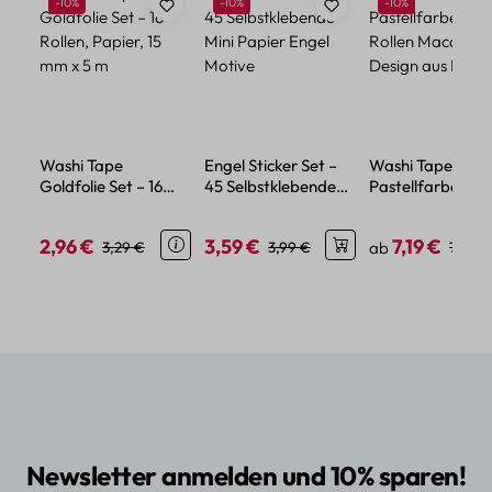
Rabatt
Rabatt
Rabatt
-10%
-10%
-10%
Washi Tape
Engel Sticker Set –
Washi Tape Set
Goldfolie Set – 16
45 Selbstklebende
Pastellfarben – 1
Rollen, Papier, 15 mm
Mini Papier Engel
Rollen Macaron
x 5 m
Motive
Design aus Papie
2,96 €
3,59 €
7,19 €
Verkaufspreis:
Regulärer Preis:
Verkaufspreis:
Regulärer Preis:
Verkaufspreis:
Regulä
3,29 €
3,99 €
ab
7,99 €
Newsletter anmelden und 10% sparen!