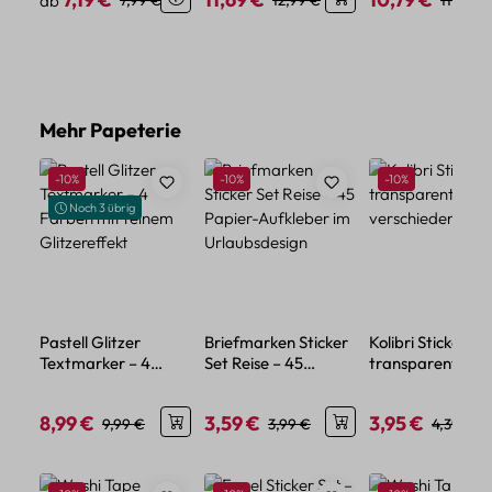
ab
7,99 €
12,99 €
11,99 €
Produktgalerie überspringen
Mehr Papeterie
Rabatt
Rabatt
Rabatt
-10%
-10%
-10%
Noch 3 übrig
Pastell Glitzer
Briefmarken Sticker
Kolibri Sticker Se
Textmarker – 4
Set Reise – 45
transparent – 5
Farben mit feinem
Papier-Aufkleber im
verschiedene Mo
Glitzereffekt
Urlaubsdesign
8,99 €
3,59 €
3,95 €
Verkaufspreis:
Regulärer Preis:
Verkaufspreis:
Regulärer Preis:
Verkaufspreis:
Regulärer
9,99 €
3,99 €
4,39 €
Produktgalerie überspringen