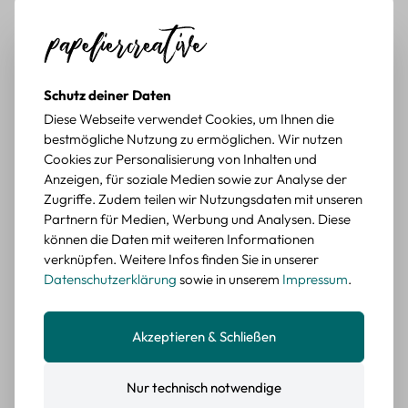
Durchschnittliche Bewertung von 5 von 5 Sternen
Erika G.
diesen Monat
Verifizierter Kauf
Schöne Motive
Tolle Motive, Briefmarken gehen zu vielen Projekten,
Schutz deiner Daten
würde sie wieder kaufen.
Diese Webseite verwendet Cookies, um Ihnen die
BEWERTETER ARTIKEL
bestmögliche Nutzung zu ermöglichen. Wir nutzen
Retro Briefmarken Sticker Set – 45 Papier-
Cookies zur Personalisierung von Inhalten und
Sticker mit Wald- und Tiermotiven
Anzeigen, für soziale Medien sowie zur Analyse der
Zugriffe. Zudem teilen wir Nutzungsdaten mit unseren
Durchschnittliche Bewertung von 5 von 5 Sternen
Erika G.
Partnern für Medien, Werbung und Analysen. Diese
diesen Monat
Verifizierter Kauf
können die Daten mit weiteren Informationen
Schöne Motive
verknüpfen. Weitere Infos finden Sie in unserer
Die Sticker passen gut zu meinen Büchern, würde sie
Datenschutzerklärung
sowie in unserem
Impressum
.
wieder kaufen.
BEWERTETER ARTIKEL
Akzeptieren & Schließen
Retro Blumen Sticker Set – 45 Stück mit 15
verschiedene Motive
Farbe: F
Nur technisch notwendige