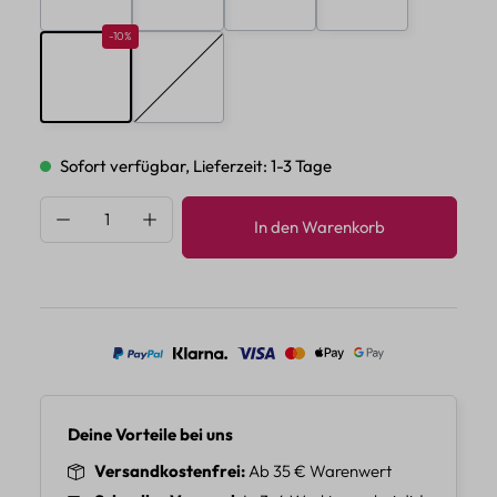
Rabatt 10%
-10%
E
F
(Diese Option ist zurzeit nicht verfügbar.)
Sofort verfügbar, Lieferzeit: 1-3 Tage
Produkt Anzahl: Gib den gewünschten Wert 
In den Warenkorb
Deine Vorteile bei uns
Versandkostenfrei
Ab 35 € Warenwert