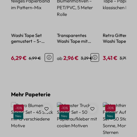
Washi Tape Set
Transparentes
Retro Gittermust
gemustert – 5-
Washi Tape mit
Washi Tape –
teiliges Papierband
Blumenmotiven –
Papierrolle im
im Pattern-Mix
PET/PVC, 5 Meter
klassischen Desi
6,29 €
2,96 €
3,41 €
Verkaufspreis:
Regulärer Preis:
Verkaufspreis:
Regulärer Preis:
Verkaufspreis:
Regulärer
6,99 €
ab
3,29 €
3,79 €
Rolle
Produktgalerie überspringen
Mehr Papeterie
Rabatt
Rabatt
Rabatt
-10%
-10%
-10%
Neu
Neu
Neu