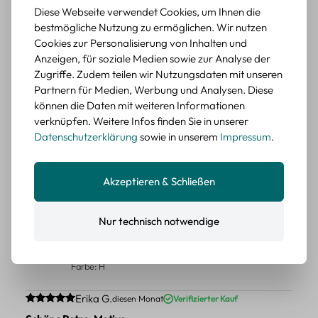
Schöne Motive
Diese Webseite verwendet Cookies, um Ihnen die
Die Sticker passen gut zu meinen Büchern, würde sie
bestmögliche Nutzung zu ermöglichen. Wir nutzen
wieder kaufen.
Cookies zur Personalisierung von Inhalten und
Anzeigen, für soziale Medien sowie zur Analyse der
BEWERTETER ARTIKEL
Zugriffe. Zudem teilen wir Nutzungsdaten mit unseren
Retro Blumen Sticker Set – 45 Stück mit 15
Partnern für Medien, Werbung und Analysen. Diese
verschiedene Motive
können die Daten mit weiteren Informationen
Farbe: F
verknüpfen. Weitere Infos finden Sie in unserer
Datenschutzerklärung
sowie in unserem
Impressum
.
Durchschnittliche Bewertung von 5 von 5 Sternen
Erika G.
diesen Monat
Verifizierter Kauf
Tolle Sticker
Schöne Deko-Teile für meine Bücher, es passt zu meinem
Akzeptieren & Schließen
Stiel.
Nur technisch notwendige
BEWERTETER ARTIKEL
Retro Sticker Scrapbooking Set – Mix aus
Labels, Blumen und Figuren
Farbe: H
Durchschnittliche Bewertung von 5 von 5 Sternen
Erika G.
diesen Monat
Verifizierter Kauf