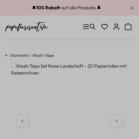
Zum Hauptinhalt springen
🔔
10% Rabatt
auf alle Produkte 🔔
Du hast 0 Produkt
Warenk
Startseite
Washi-Tape
Bildergalerie überspringen