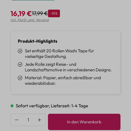
16,19 €
17,99 €
Rabatt
-10%
Regulärer Preis:
Verkaufspreis:
inkl. MwSt. zzgl. Versand
Produkt-Highlights
Set enthält 20 Rollen Washi Tape für
vielseitige Gestaltung.
Jede Rolle zeigt Reise- und
Landschaftsmotive in verschiedenen Designs.
Material: Papier, einfach abreißbar und
wiederablösbar.
Sofort verfügbar, Lieferzeit: 1-4 Tage
Produkt Anzahl: Gib den gewünschten Wert 
In den Warenkorb