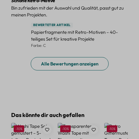
Schöne Retro-Motive
Bin zufrieden mit der Auswahl und Qualität, passt gut zu
meinen Projekten.
BEWERTETER ARTIKEL
Papierfragmente mit Retro-Motiven – 40-
teiliges Set für kreative Projekte
Farbe: C
Alle Bewertungen anzeigen
Produktgalerie überspringen
Das könnte dir auch gefallen
Rabatt
Rabatt
Rabatt
-10%
-10%
-10%