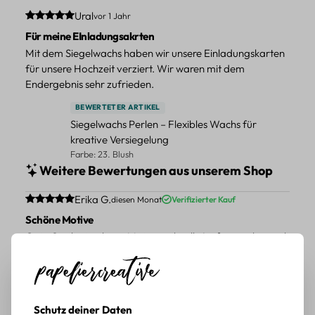
Durchschnittliche Bewertung von 5 von 5 Sternen
Ural
vor 1 Jahr
Für meine EInladungsakrten
Mit dem Siegelwachs haben wir unsere Einladungskarten
für unsere Hochzeit verziert. Wir waren mit dem
Endergebnis sehr zufrieden.
BEWERTETER ARTIKEL
Siegelwachs Perlen – Flexibles Wachs für
kreative Versiegelung
Farbe: 23. Blush
Weitere Bewertungen aus unserem Shop
Durchschnittliche Bewertung von 5 von 5 Sternen
Erika G.
diesen Monat
Verifizierter Kauf
Schöne Motive
Gute Qualität, schöne Motive, schnelle Lieferung, kann ich
weiter empfehlen.
BEWERTETER ARTIKEL
Pflanzen Sticker Set – 45-teiliges Papierdekor
mit botanischen Motiven
Schutz deiner Daten