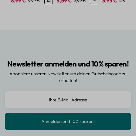
8,99 €
3,59 €
3,95 €
Verkaufspreis:
Regulärer Preis:
Verkaufspreis:
Regulärer Preis:
Verkaufspreis:
Regulärer
9,99 €
3,99 €
4,39 €
Newsletter anmelden und 10% sparen!
Abonniere unseren Newsletter um deinen Gutscheincode zu
erhalten!