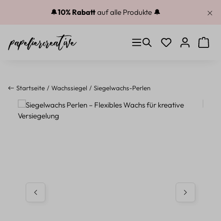
Zum Hauptinhalt springen
🔔
10% Rabatt
auf alle Produkte 🔔
Du hast 0 Produkt
Warenk
Startseite
Wachssiegel
Siegelwachs-Perlen
Bildergalerie überspringen