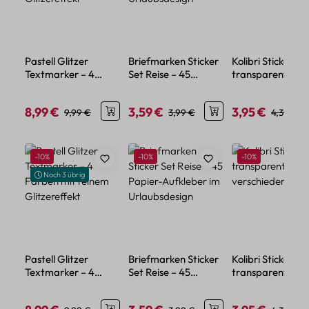
Pastell Glitzer
Briefmarken Sticker
Kolibri Sticker Se
Textmarker – 4
Set Reise – 45
transparent – 5
Farben mit feinem
Papier-Aufkleber im
verschiedene Mo
Glitzereffekt
Urlaubsdesign
8,99 €
3,59 €
3,95 €
Verkaufspreis:
Regulärer Preis:
Verkaufspreis:
Regulärer Preis:
Verkaufspreis:
Regulärer
9,99 €
3,99 €
4,39 €
Produktgalerie überspringen
Rabatt
Rabatt
Rabatt
-10%
-10%
-10%
Noch 3 übrig
Pastell Glitzer
Briefmarken Sticker
Kolibri Sticker Se
Textmarker – 4
Set Reise – 45
transparent – 5
Farben mit feinem
Papier-Aufkleber im
verschiedene Mo
Glitzereffekt
Urlaubsdesign