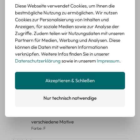
Diese Webseite verwendet Cookies, um Ihnen die
Durchschnittliche Bewertung von 5 von 5 Sternen
Erika G.
diesen Monat
Verifizierter Kauf
bestmögliche Nutzung zu ermöglichen. Wir nutzen
Cookies zur Personalisierung von Inhalten und
Schöne Motive
Anzeigen, für soziale Medien sowie zur Analyse der
Tolle Motive, Briefmarken gehen zu vielen Projekten,
Zugriffe. Zudem teilen wir Nutzungsdaten mit unseren
würde sie wieder kaufen.
Partnern für Medien, Werbung und Analysen. Diese
BEWERTETER ARTIKEL
können die Daten mit weiteren Informationen
Retro Briefmarken Sticker Set – 45 Papier-
verknüpfen. Weitere Infos finden Sie in unserer
Sticker mit Wald- und Tiermotiven
Datenschutzerklärung
sowie in unserem
Impressum
.
Durchschnittliche Bewertung von 5 von 5 Sternen
Erika G.
diesen Monat
Verifizierter Kauf
Akzeptieren & Schließen
Schöne Motive
Die Sticker passen gut zu meinen Büchern, würde sie
wieder kaufen.
Nur technisch notwendige
BEWERTETER ARTIKEL
Retro Blumen Sticker Set – 45 Stück mit 15
verschiedene Motive
Farbe: F