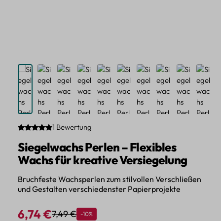
1 Bewertung
Durchschnittliche Bewertung von 5 von 5 Sternen
Siegelwachs Perlen – Flexibles
Wachs für kreative Versiegelung
Bruchfeste Wachsperlen zum stilvollen Verschließen
und Gestalten verschiedenster Papierprojekte
6,74 €
7,49 €
Rabatt
-10%
Regulärer Preis:
Verkaufspreis: