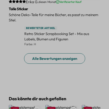
Durchschnittliche Bewertung von 5 von 5 Sternen
Erika G.
diesen Monat
Verifizierter Kauf
Tolle Sticker
Schöne Deko-Teile für meine Bücher, es passt zu meinem
Stiel.
BEWERTETER ARTIKEL
Retro Sticker Scrapbooking Set – Mix aus
Labels, Blumen und Figuren
Farbe: H
Alle Bewertungen anzeigen
Produktgalerie überspringen
Das könnte dir auch gefallen