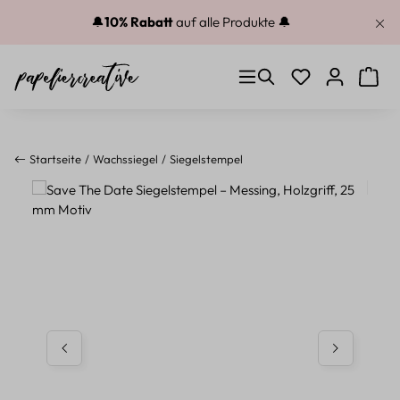
Zum Hauptinhalt springen
🔔
10% Rabatt
auf alle Produkte 🔔
Du hast 0 Produkt
Warenk
Startseite
Wachssiegel
Siegelstempel
Bildergalerie überspringen