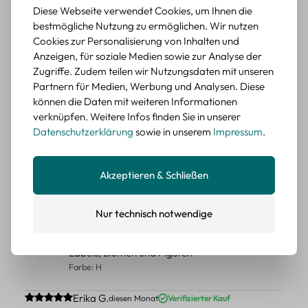
Diese Webseite verwendet Cookies, um Ihnen die
Schöne Motive
bestmögliche Nutzung zu ermöglichen. Wir nutzen
Die Sticker passen gut zu meinen Büchern, würde sie
Cookies zur Personalisierung von Inhalten und
wieder kaufen.
Anzeigen, für soziale Medien sowie zur Analyse der
Zugriffe. Zudem teilen wir Nutzungsdaten mit unseren
BEWERTETER ARTIKEL
Partnern für Medien, Werbung und Analysen. Diese
Retro Blumen Sticker Set – 45 Stück mit 15
können die Daten mit weiteren Informationen
verschiedene Motive
verknüpfen. Weitere Infos finden Sie in unserer
Farbe: F
Datenschutzerklärung
sowie in unserem
Impressum
.
Durchschnittliche Bewertung von 5 von 5 Sternen
Erika G.
diesen Monat
Verifizierter Kauf
Tolle Sticker
Akzeptieren & Schließen
Schöne Deko-Teile für meine Bücher, es passt zu meinem
Stiel.
Nur technisch notwendige
BEWERTETER ARTIKEL
Retro Sticker Scrapbooking Set – Mix aus
Labels, Blumen und Figuren
Farbe: H
Durchschnittliche Bewertung von 5 von 5 Sternen
Erika G.
diesen Monat
Verifizierter Kauf