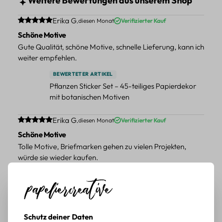
Weitere Bewertungen aus unserem Shop
Durchschnittliche Bewertung von 5 von 5 Sternen
Erika G.
diesen Monat
Verifizierter Kauf
Schöne Motive
Gute Qualität, schöne Motive, schnelle Lieferung, kann ich
weiter empfehlen.
BEWERTETER ARTIKEL
Pflanzen Sticker Set – 45-teiliges Papierdekor
mit botanischen Motiven
Durchschnittliche Bewertung von 5 von 5 Sternen
Erika G.
diesen Monat
Verifizierter Kauf
Schöne Motive
Tolle Motive, Briefmarken gehen zu vielen Projekten,
würde sie wieder kaufen.
BEWERTETER ARTIKEL
Retro Briefmarken Sticker Set – 45 Papier-
Sticker mit Wald- und Tiermotiven
Schutz deiner Daten
Durchschnittliche Bewertung von 5 von 5 Sternen
Erika G.
diesen Monat
Verifizierter Kauf