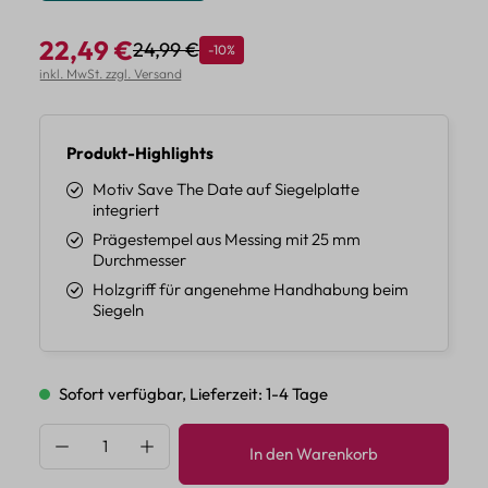
22,49 €
24,99 €
Rabatt
-10%
Regulärer Preis:
Verkaufspreis:
inkl. MwSt. zzgl. Versand
Produkt-Highlights
Motiv Save The Date auf Siegelplatte
integriert
Prägestempel aus Messing mit 25 mm
Durchmesser
Holzgriff für angenehme Handhabung beim
Siegeln
Sofort verfügbar, Lieferzeit: 1-4 Tage
Produkt Anzahl: Gib den gewünschten Wert 
In den Warenkorb