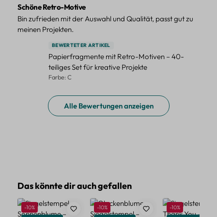
Schöne Retro-Motive
Bin zufrieden mit der Auswahl und Qualität, passt gut zu
meinen Projekten.
BEWERTETER ARTIKEL
Papierfragmente mit Retro-Motiven – 40-
teiliges Set für kreative Projekte
Farbe: C
Alle Bewertungen anzeigen
Produktgalerie überspringen
Das könnte dir auch gefallen
Rabatt
Rabatt
Rabatt
-10%
-10%
-10%