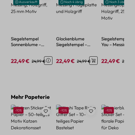
Ausverkauft
Noch 4 übrig
Noch 3 übrig
Siegelstempel
Glockenblume
Siegelstempel T
Sonnenblume –
Siegelstempel –
You – Messingkop
Messing, Holzgriff,
Messing Prägeplatte
Holzgriff, 25 mm
25 mm Motiv
und Holzgriff
Motiv
22,49 €
22,49 €
22,49 €
Verkaufspreis:
Regulärer Preis:
Verkaufspreis:
Regulärer Preis:
Verkaufspreis:
Regulär
24,99 €
24,99 €
24,99 
Produktgalerie überspringen
Mehr Papeterie
Rabatt
Rabatt
Rabatt
-10%
-10%
-10%