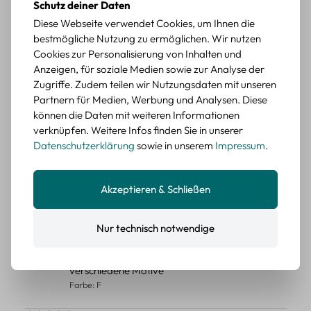
Schutz deiner Daten
Diese Webseite verwendet Cookies, um Ihnen die
Durchschnittliche Bewertung von 5 von 5 Sternen
Erika G.
diesen Monat
Verifizierter Kauf
bestmögliche Nutzung zu ermöglichen. Wir nutzen
Schöne Motive
Cookies zur Personalisierung von Inhalten und
Tolle Motive, Briefmarken gehen zu vielen Projekten,
Anzeigen, für soziale Medien sowie zur Analyse der
würde sie wieder kaufen.
Zugriffe. Zudem teilen wir Nutzungsdaten mit unseren
Partnern für Medien, Werbung und Analysen. Diese
BEWERTETER ARTIKEL
können die Daten mit weiteren Informationen
Retro Briefmarken Sticker Set – 45 Papier-
verknüpfen. Weitere Infos finden Sie in unserer
Sticker mit Wald- und Tiermotiven
Datenschutzerklärung
sowie in unserem
Impressum
.
Durchschnittliche Bewertung von 5 von 5 Sternen
Erika G.
diesen Monat
Verifizierter Kauf
Schöne Motive
Akzeptieren & Schließen
Die Sticker passen gut zu meinen Büchern, würde sie
wieder kaufen.
Nur technisch notwendige
BEWERTETER ARTIKEL
Retro Blumen Sticker Set – 45 Stück mit 15
verschiedene Motive
Farbe: F