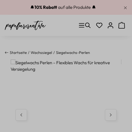
Zum Hauptinhalt springen
🔔
10% Rabatt
auf alle Produkte 🔔
Du hast 0 Produkt
Warenk
Startseite
Wachssiegel
Siegelwachs-Perlen
Bildergalerie überspringen