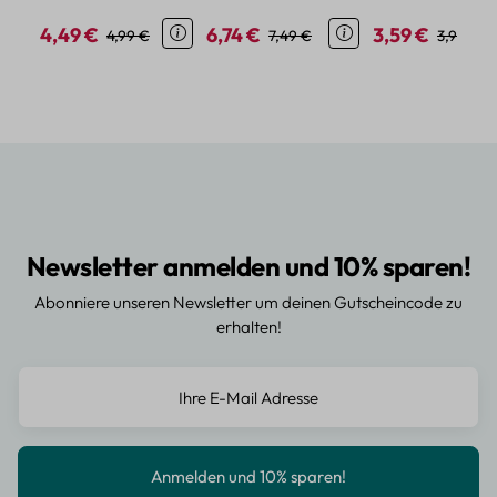
niedlichen Tier-
Pflanzenmotive
4,49 €
6,74 €
3,59 €
Verkaufspreis:
Regulärer Preis:
Verkaufspreis:
Regulärer Preis:
Verkaufspreis:
Reguläre
4,99 €
7,49 €
3,99 €
Design
Newsletter anmelden und 10% sparen!
Abonniere unseren Newsletter um deinen Gutscheincode zu
erhalten!