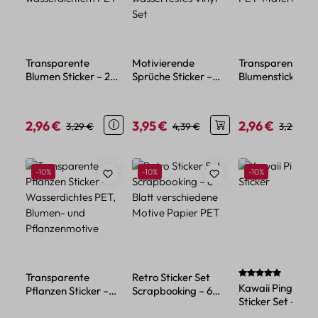
Transparente
Motivierende
Transparente
Blumen Sticker – 20
Sprüche Sticker –
Blumensticker – 
florale Motive aus
50-teiliges
aus wasserdicht
wasserdichtem PET
wasserfestes Vinyl
PET-Material
Set
2,96 €
3,95 €
2,96 €
Verkaufspreis:
Regulärer Preis:
Verkaufspreis:
Regulärer Preis:
Verkaufspreis:
Regulärer
3,29 €
4,39 €
3,29 €
Produktgalerie überspringen
Rabatt
Rabatt
Rabatt
-10%
-10%
-10%
Durchschnittlich
Transparente
Retro Sticker Set
Kawaii Pinguin
Pflanzen Sticker –
Scrapbooking – 6
Sticker Set – 45
Wasserdichtes PET,
Blatt verschiedene
Papiersticker im
Blumen- und
Motive Papier PET