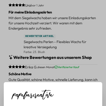
Durchschnittliche Bewertung von 5 von 5 Sternen
Ural
vor 1 Jahr
Für meine EInladungsakrten
Mit dem Siegelwachs haben wir unsere Einladungskarten
für unsere Hochzeit verziert. Wir waren mit dem
Endergebnis sehr zufrieden.
BEWERTETER ARTIKEL
Siegelwachs Perlen – Flexibles Wachs für
kreative Versiegelung
Farbe: 23. Blush
Weitere Bewertungen aus unserem Shop
Durchschnittliche Bewertung von 5 von 5 Sternen
Erika G.
diesen Monat
Verifizierter Kauf
Schöne Motive
Gute Qualität, schöne Motive, schnelle Lieferung, kann ich
weiter empfehlen.
BEWERTETER ARTIKEL
Pflanzen Sticker Set – 45-teiliges Papierdekor
mit botanischen Motiven