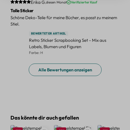
Durchschnittliche Bewertung von 5 von 5 Sternen
Erika G.
diesen Monat
Verifizierter Kauf
Tolle Sticker
Schöne Deko-Teile für meine Bücher, es passt zu meinem
Stiel.
BEWERTETER ARTIKEL
Retro Sticker Scrapbooking Set – Mix aus
Labels, Blumen und Figuren
Farbe: H
Alle Bewertungen anzeigen
Produktgalerie überspringen
Das könnte dir auch gefallen