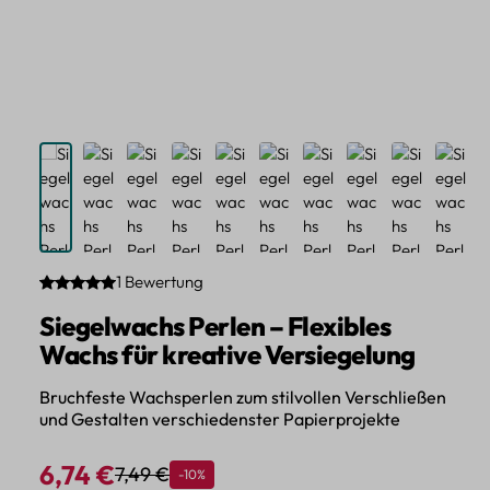
1 Bewertung
Durchschnittliche Bewertung von 5 von 5 Sternen
Siegelwachs Perlen – Flexibles
Wachs für kreative Versiegelung
Bruchfeste Wachsperlen zum stilvollen Verschließen
und Gestalten verschiedenster Papierprojekte
6,74 €
7,49 €
Rabatt
-10%
Regulärer Preis:
Verkaufspreis: