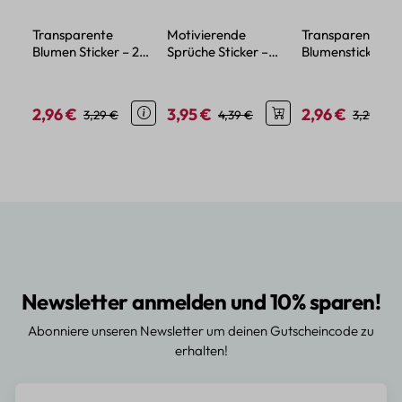
Transparente
Motivierende
Transparente
Blumen Sticker – 20
Sprüche Sticker –
Blumensticker – 
florale Motive aus
50-teiliges
aus wasserdicht
wasserdichtem PET
wasserfestes Vinyl
PET-Material
Set
2,96 €
3,95 €
2,96 €
Verkaufspreis:
Regulärer Preis:
Verkaufspreis:
Regulärer Preis:
Verkaufspreis:
Regulärer
3,29 €
4,39 €
3,29 €
Newsletter anmelden und 10% sparen!
Abonniere unseren Newsletter um deinen Gutscheincode zu
erhalten!