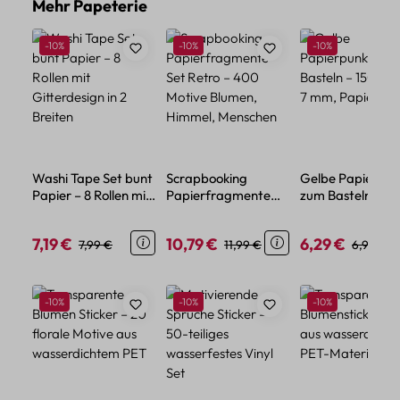
Produktgalerie überspringen
Mehr Papeterie
Rabatt
Rabatt
Rabatt
-10%
-10%
-10%
Washi Tape Set bunt
Scrapbooking
Gelbe Papierpun
Papier – 8 Rollen mit
Papierfragmente
zum Basteln – 1
Gitterdesign in 2
Set Retro – 400
Stück, 7 mm, Pap
Breiten
Motive Blumen,
7,19 €
10,79 €
6,29 €
Verkaufspreis:
Regulärer Preis:
Verkaufspreis:
Regulärer Preis:
Verkaufspreis:
Reguläre
7,99 €
11,99 €
6,99 €
Himmel, Menschen
Produktgalerie überspringen
Rabatt
Rabatt
Rabatt
-10%
-10%
-10%