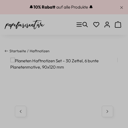
Zum Hauptinhalt springen
🔔
10% Rabatt
auf alle Produkte 🔔
Du hast 0 Produkt
Warenk
Startseite
Haftnotizen
Bildergalerie überspringen