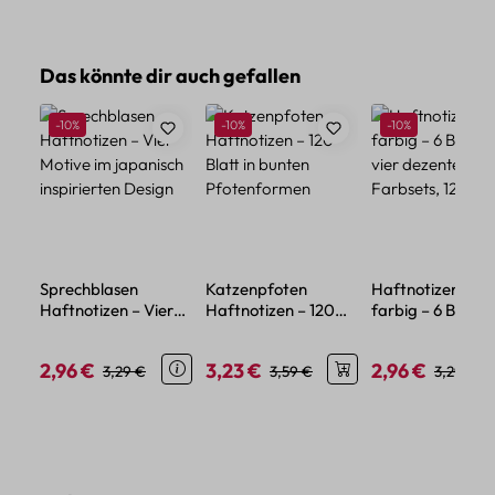
Produktgalerie überspringen
Das könnte dir auch gefallen
Rabatt
Rabatt
Rabatt
-10%
-10%
-10%
Sprechblasen
Katzenpfoten
Haftnotizen Set
Haftnotizen – Vier
Haftnotizen – 120
farbig – 6 Blöcke
Motive im japanisch
Blatt in bunten
vier dezente
inspirierten Design
Pfotenformen
Farbsets, 120 Zet
2,96 €
3,23 €
2,96 €
Verkaufspreis:
Regulärer Preis:
Verkaufspreis:
Regulärer Preis:
Verkaufspreis:
Regulärer
3,29 €
3,59 €
3,29 €