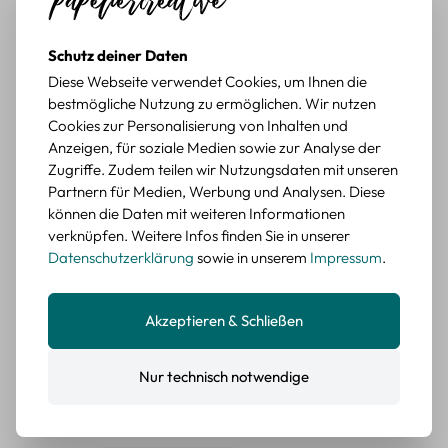
würde sie wieder kaufen.
BEWERTETER ARTIKEL
Schutz deiner Daten
Retro Briefmarken Sticker Set – 45 Papier-
Sticker mit Wald- und Tiermotiven
Diese Webseite verwendet Cookies, um Ihnen die
bestmögliche Nutzung zu ermöglichen. Wir nutzen
Cookies zur Personalisierung von Inhalten und
Durchschnittliche Bewertung von 5 von 5 Sternen
Erika G.
diesen Monat
Verifizierter Kauf
Anzeigen, für soziale Medien sowie zur Analyse der
Schöne Motive
Zugriffe. Zudem teilen wir Nutzungsdaten mit unseren
Die Sticker passen gut zu meinen Büchern, würde sie
Partnern für Medien, Werbung und Analysen. Diese
wieder kaufen.
können die Daten mit weiteren Informationen
verknüpfen. Weitere Infos finden Sie in unserer
BEWERTETER ARTIKEL
Datenschutzerklärung
sowie in unserem
Impressum
.
Retro Blumen Sticker Set – 45 Stück mit 15
verschiedene Motive
Farbe: F
Akzeptieren & Schließen
Durchschnittliche Bewertung von 5 von 5 Sternen
Erika G.
diesen Monat
Verifizierter Kauf
Tolle Sticker
Nur technisch notwendige
Schöne Deko-Teile für meine Bücher, es passt zu meinem
Stiel.