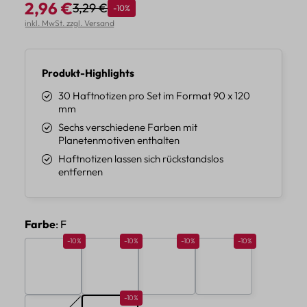
2,96 €
3,29 €
Rabatt
-10%
Regulärer Preis:
Verkaufspreis:
inkl. MwSt. zzgl. Versand
Produkt-Highlights
30 Haftnotizen pro Set im Format 90 x 120
mm
Sechs verschiedene Farben mit
Planetenmotiven enthalten
Haftnotizen lassen sich rückstandslos
entfernen
auswählen
Farbe
: F
Rabatt 10%
Rabatt 10%
Rabatt 10%
Rabatt 10%
-10%
-10%
-10%
-10%
A
B
C
D
Rabatt 10%
-10%