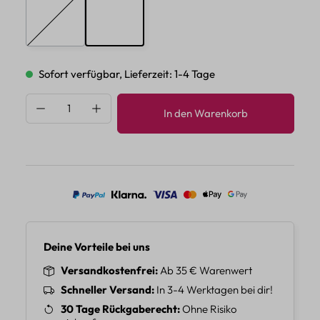
E
F
(Diese Option ist zurzeit nicht verfügbar.)
Sofort verfügbar, Lieferzeit: 1-4 Tage
Produkt Anzahl: Gib den gewünschten Wert 
In den Warenkorb
Deine Vorteile bei uns
Versandkostenfrei
Ab 35 € Warenwert
Schneller Versand
In 3-4 Werktagen bei dir!
30 Tage Rückgaberecht
Ohne Risiko