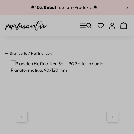
Zum Hauptinhalt springen
🔔
10% Rabatt
auf alle Produkte 🔔
Du hast 0 Produkt
Warenk
Startseite
Haftnotizen
Bildergalerie überspringen