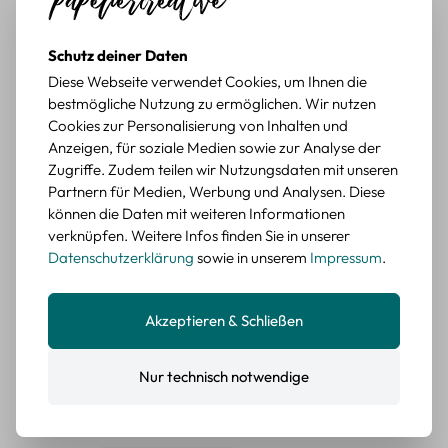
würde sie wieder kaufen.
BEWERTETER ARTIKEL
Schutz deiner Daten
Retro Briefmarken Sticker Set – 45 Papier-
Sticker mit Wald- und Tiermotiven
Diese Webseite verwendet Cookies, um Ihnen die
bestmögliche Nutzung zu ermöglichen. Wir nutzen
Cookies zur Personalisierung von Inhalten und
Durchschnittliche Bewertung von 5 von 5 Sternen
Erika G.
diesen Monat
Verifizierter Kauf
Anzeigen, für soziale Medien sowie zur Analyse der
Schöne Motive
Zugriffe. Zudem teilen wir Nutzungsdaten mit unseren
Die Sticker passen gut zu meinen Büchern, würde sie
Partnern für Medien, Werbung und Analysen. Diese
wieder kaufen.
können die Daten mit weiteren Informationen
verknüpfen. Weitere Infos finden Sie in unserer
BEWERTETER ARTIKEL
Datenschutzerklärung
sowie in unserem
Impressum
.
Retro Blumen Sticker Set – 45 Stück mit 15
verschiedene Motive
Farbe: F
Akzeptieren & Schließen
Durchschnittliche Bewertung von 5 von 5 Sternen
Erika G.
diesen Monat
Verifizierter Kauf
Tolle Sticker
Nur technisch notwendige
Schöne Deko-Teile für meine Bücher, es passt zu meinem
Stiel.