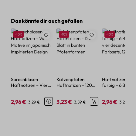
Produktgalerie überspringen
Das könnte dir auch gefallen
Rabatt
Rabatt
Rabatt
-10%
-10%
-10%
Sprechblasen
Katzenpfoten
Haftnotizen Set
Haftnotizen – Vier
Haftnotizen – 120
farbig – 6 Blöcke
Motive im japanisch
Blatt in bunten
vier dezente
inspirierten Design
Pfotenformen
Farbsets, 120 Zet
2,96 €
3,23 €
2,96 €
Verkaufspreis:
Regulärer Preis:
Verkaufspreis:
Regulärer Preis:
Verkaufspreis:
Regulärer
3,29 €
3,59 €
3,29 €