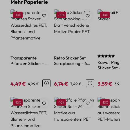
Produktgalerie überspringen
Mehr Papeterie
Rabatt
Rabatt
Rabatt
-10%
-10%
-10%
Durchschnittlich
Transparente
Retro Sticker Set
Kawaii Pinguin
Pflanzen Sticker –
Scrapbooking – 6
Sticker Set – 45
Wasserdichtes PET,
Blatt verschiedene
Papiersticker im
Blumen- und
Motive Papier PET
niedlichen Tier-
Pflanzenmotive
4,49 €
6,74 €
3,59 €
Verkaufspreis:
Regulärer Preis:
Verkaufspreis:
Regulärer Preis:
Verkaufspreis:
Reguläre
4,99 €
7,49 €
3,99 €
Design
Produktgalerie überspringen
Rabatt
Rabatt
Rabatt
-10%
-10%
-10%