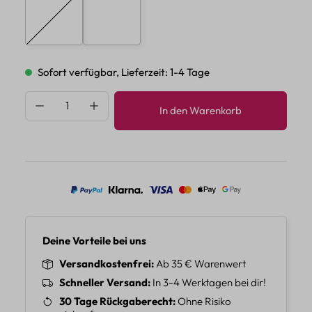
E
F
(Diese Option ist zurzeit nicht verfügbar.)
Sofort verfügbar, Lieferzeit: 1-4 Tage
Produkt Anzahl: Gib den gewünschten Wert 
In den Warenkorb
Deine Vorteile bei uns
Versandkostenfrei
Ab 35 € Warenwert
Schneller Versand
In 3-4 Werktagen bei dir!
30 Tage Rückgaberecht
Ohne Risiko