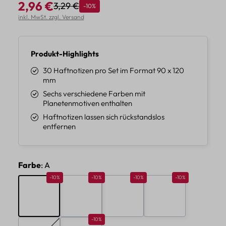
2,96 €
3,29 €
Rabatt
-10%
Regulärer Preis:
Verkaufspreis:
inkl. MwSt. zzgl. Versand
Produkt-Highlights
30 Haftnotizen pro Set im Format 90 x 120
mm
Sechs verschiedene Farben mit
Planetenmotiven enthalten
Haftnotizen lassen sich rückstandslos
entfernen
auswählen
Farbe
: A
Rabatt 10%
Rabatt 10%
Rabatt 10%
Rabatt 10%
-10%
-10%
-10%
-10%
A
B
C
D
Rabatt 10%
-10%