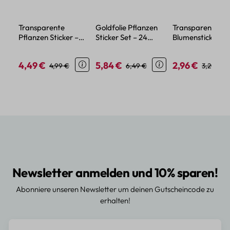
Transparente
Goldfolie Pflanzen
Transparente
Pflanzen Sticker –
Sticker Set – 24
Blumensticker – 
Wasserdichtes PET,
Motive aus
aus wasserdicht
Blumen- und
transparentem PET
PET-Material
4,49 €
5,84 €
2,96 €
Verkaufspreis:
Regulärer Preis:
Verkaufspreis:
Regulärer Preis:
Verkaufspreis:
Regulärer
4,99 €
6,49 €
3,29 €
Pflanzenmotive
Newsletter anmelden und 10% sparen!
Abonniere unseren Newsletter um deinen Gutscheincode zu
erhalten!