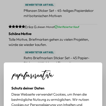
BEWERTETER ARTIKEL
Pflanzen Sticker Set – 45-teiliges Papierdekor
mit botanischen Motiven
Durchschnittliche Bewertung von 5 von 5 Sternen
Erika G.
diesen Monat
Verifizierter Kauf
Schöne Motive
Tolle Motive, Briefmarken gehen zu vielen Projekten,
würde sie wieder kaufen.
BEWERTETER ARTIKEL
Retro Briefmarken Sticker Set – 45 Papier-
Sticker mit Wald- und Tiermotiven
Durchschnittliche Bewertung von 5 von 5 Sternen
Erika G.
diesen Monat
Verifizierter Kauf
Schöne Motive
Die Sticker passen gut zu meinen Büchern, würde sie
Schutz deiner Daten
wieder kaufen.
Diese Webseite verwendet Cookies, um Ihnen die
bestmögliche Nutzung zu ermöglichen. Wir nutzen
BEWERTETER ARTIKEL
Cookies zur Personalisierung von Inhalten und
Retro Blumen Sticker Set – 45 Stück mit 15