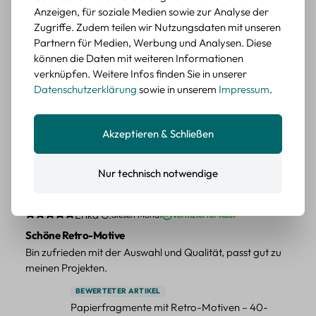
Anzeigen, für soziale Medien sowie zur Analyse der
verschiedene Motive
Zugriffe. Zudem teilen wir Nutzungsdaten mit unseren
Farbe: F
Partnern für Medien, Werbung und Analysen. Diese
können die Daten mit weiteren Informationen
Durchschnittliche Bewertung von 5 von 5 Sternen
Erika G.
diesen Monat
Verifizierter Kauf
verknüpfen. Weitere Infos finden Sie in unserer
Tolle Sticker
Datenschutzerklärung
sowie in unserem
Impressum
.
Schöne Deko-Teile für meine Bücher, es passt zu meinem
Stiel.
Akzeptieren & Schließen
BEWERTETER ARTIKEL
Retro Sticker Scrapbooking Set – Mix aus
Labels, Blumen und Figuren
Nur technisch notwendige
Farbe: H
Durchschnittliche Bewertung von 5 von 5 Sternen
Erika G.
diesen Monat
Verifizierter Kauf
Schöne Retro-Motive
Bin zufrieden mit der Auswahl und Qualität, passt gut zu
meinen Projekten.
BEWERTETER ARTIKEL
Papierfragmente mit Retro-Motiven – 40-