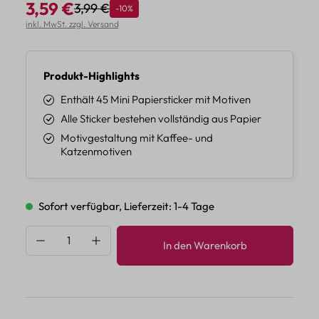
3,59 €
3,99 €
Rabatt
-10%
Regulärer Preis:
Verkaufspreis:
inkl. MwSt. zzgl. Versand
Produkt-Highlights
Enthält 45 Mini Papiersticker mit Motiven
Alle Sticker bestehen vollständig aus Papier
Motivgestaltung mit Kaffee- und
Katzenmotiven
Sofort verfügbar, Lieferzeit: 1-4 Tage
Produkt Anzahl: Gib den gewünschten Wert 
In den Warenkorb