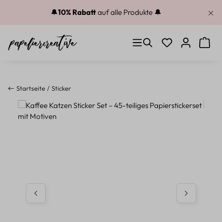
Zum Hauptinhalt springen
🔔
10% Rabatt
auf alle Produkte 🔔
Du hast 0 Produkt
Warenk
Startseite
Sticker
Bildergalerie überspringen