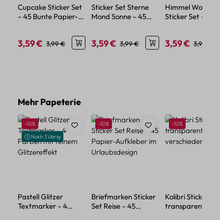
Cupcake Sticker Set
Sticker Set Sterne
Himmel Wolken
– 45 Bunte Papier-
Mond Sonne – 45
Sticker Set – 45 
Aufkleber im
Papiersticker für
Papiersticker mit
Süßwaren-Design
kreative Projekte
Himmel-Motiven
3,59 €
3,59 €
3,59 €
Verkaufspreis:
Regulärer Preis:
Verkaufspreis:
Regulärer Preis:
Verkaufspreis:
Reguläre
3,99 €
3,99 €
3,99 €
Produktgalerie überspringen
Mehr Papeterie
Rabatt
Rabatt
Rabatt
-10%
-10%
-10%
Noch 3 übrig
Pastell Glitzer
Briefmarken Sticker
Kolibri Sticker Se
Textmarker – 4
Set Reise – 45
transparent – 5
Farben mit feinem
Papier-Aufkleber im
verschiedene Mo