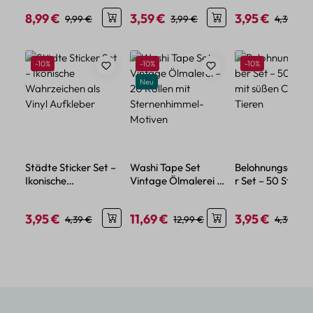
Glitzereffekt
Urlaubsdesign
8,99 €
3,59 €
3,95 €
Verkaufspreis:
Regulärer Preis:
Verkaufspreis:
Regulärer Preis:
Verkaufspreis:
Regulärer
9,99 €
3,99 €
4,39 €
Produktgalerie überspringen
Rabatt
Rabatt
Rabatt
-10%
-10%
-10%
Neu
Städte Sticker Set –
Washi Tape Set
Belohnungsaufkl
Ikonische
Vintage Ölmalerei –
r Set – 50 Sticker
Wahrzeichen als
20 Rollen mit
süßen Cartoon
Vinyl Aufkleber
Sternenhimmel-
Tieren
3,95 €
11,69 €
3,95 €
Verkaufspreis:
Regulärer Preis:
Verkaufspreis:
Regulärer Preis:
Verkaufspreis:
Regulärer
4,39 €
12,99 €
4,39 €
Motiven