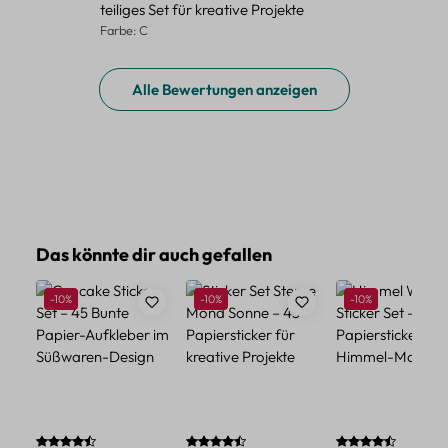
teiliges Set für kreative Projekte
Farbe: C
Alle Bewertungen anzeigen
Produktgalerie überspringen
Das könnte dir auch gefallen
Rabatt
Rabatt
Rabatt
-10%
-10%
-10%
Durchschnittliche Bewertung von 4.5 von 5 Sternen
Durchschnittliche Bewertung von 4.75 vo
Durchschnittlich