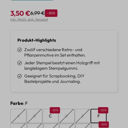
3,50 €
6,99 €
Rabatt
-50%
Regulärer Preis:
Verkaufspreis:
inkl. MwSt. zzgl. Versand
Produkt-Highlights
Zwölf verschiedene Retro- und
Pflanzenmotive im Set enthalten.
Jeder Stempel besitzt einen Holzgriff mit
langlebigem Stempelgummi.
Geeignet für Scrapbooking, DIY
Bastelprojekte und Journaling.
auswählen
Farbe
: F
Rabatt 50%
Rabatt 50%
-50%
-50%
A
B
C
D
E
F
(Diese Option ist zurzeit nicht verfügbar.)
(Diese Option ist zurzeit nicht verfügbar.)
(Diese Option ist zurzeit nicht verfüg
(Diese Option ist zurzeit ni
Rabatt 50%
-50%