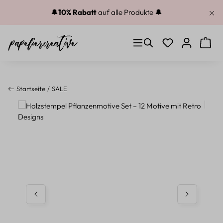
Zum Hauptinhalt springen
🔔
10% Rabatt
auf alle Produkte 🔔
Du hast 0 Produkt
Warenk
Startseite
SALE
Bildergalerie überspringen