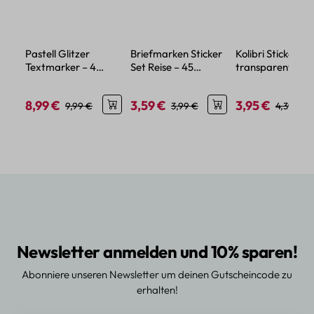
Pastell Glitzer
Briefmarken Sticker
Kolibri Sticker Se
Textmarker – 4
Set Reise – 45
transparent – 5
Farben mit feinem
Papier-Aufkleber im
verschiedene Mo
Glitzereffekt
Urlaubsdesign
8,99 €
3,59 €
3,95 €
Verkaufspreis:
Regulärer Preis:
Verkaufspreis:
Regulärer Preis:
Verkaufspreis:
Regulärer
9,99 €
3,99 €
4,39 €
Newsletter anmelden und 10% sparen!
Abonniere unseren Newsletter um deinen Gutscheincode zu
erhalten!