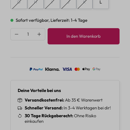
G
H
I
J
K
L
(Diese Option ist zurzeit nicht verfügbar.)
(Diese Option ist zurzeit nicht verfügbar.)
(Diese Option ist zurzeit nicht verfügbar.)
(Diese Option ist zurzeit nicht verfü
(Diese Option ist zurzeit ni
Sofort verfügbar, Lieferzeit: 1-4 Tage
Produkt Anzahl: Gib den gewünschten Wert 
In den Warenkorb
Deine Vorteile bei uns
Versandkostenfrei
Ab 35 € Warenwert
Schneller Versand
In 3-4 Werktagen bei dir!
30 Tage Rückgaberecht
Ohne Risiko
einkaufen