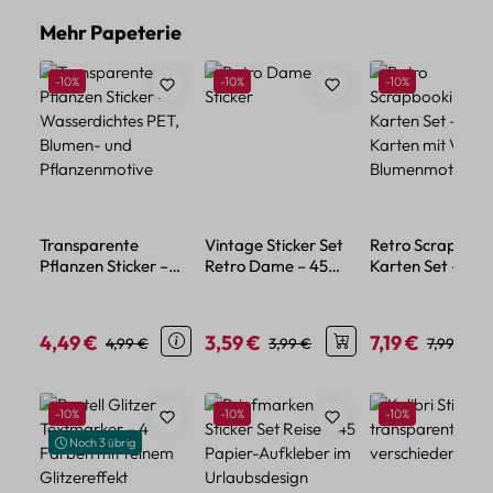
Produktgalerie überspringen
Mehr Papeterie
Rabatt
Rabatt
Rabatt
-10%
-10%
-10%
Transparente
Vintage Sticker Set
Retro Scrapbook
Pflanzen Sticker –
Retro Dame – 45
Karten Set – 100
Wasserdichtes PET,
Papieraufkleber
Karten mit Vint
Blumen- und
matt
Blumenmotiven
Pflanzenmotive
4,49 €
3,59 €
7,19 €
Verkaufspreis:
Regulärer Preis:
Verkaufspreis:
Regulärer Preis:
Verkaufspreis:
Regulärer
4,99 €
3,99 €
7,99 €
Produktgalerie überspringen
Rabatt
Rabatt
Rabatt
-10%
-10%
-10%
Noch 3 übrig