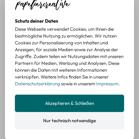
Tolle Motive, Briefmarken gehen zu vielen Projekten,
würde sie wieder kaufen.
BEWERTETER ARTIKEL
Schutz deiner Daten
Retro Briefmarken Sticker Set – 45 Papier-
Diese Webseite verwendet Cookies, um Ihnen die
Sticker mit Wald- und Tiermotiven
bestmögliche Nutzung zu ermöglichen. Wir nutzen
Cookies zur Personalisierung von Inhalten und
Durchschnittliche Bewertung von 5 von 5 Sternen
Erika G.
diesen Monat
Verifizierter Kauf
Anzeigen, für soziale Medien sowie zur Analyse der
Schöne Motive
Zugriffe. Zudem teilen wir Nutzungsdaten mit unseren
Partnern für Medien, Werbung und Analysen. Diese
Die Sticker passen gut zu meinen Büchern, würde sie
können die Daten mit weiteren Informationen
wieder kaufen.
verknüpfen. Weitere Infos finden Sie in unserer
BEWERTETER ARTIKEL
Datenschutzerklärung
sowie in unserem
Impressum
.
Retro Blumen Sticker Set – 45 Stück mit 15
verschiedene Motive
Farbe: F
Akzeptieren & Schließen
Durchschnittliche Bewertung von 5 von 5 Sternen
Erika G.
diesen Monat
Verifizierter Kauf
Nur technisch notwendige
Tolle Sticker
Schöne Deko-Teile für meine Bücher, es passt zu meinem
Stiel.