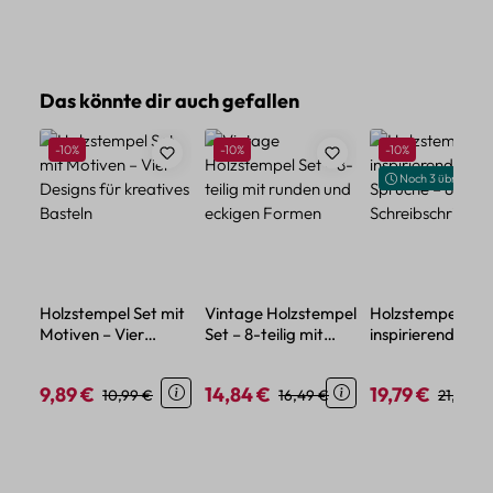
Produktgalerie überspringen
Das könnte dir auch gefallen
Rabatt
Rabatt
Rabatt
-10%
-10%
-10%
Noch 3 übrig
Holzstempel Set mit
Vintage Holzstempel
Holzstempel Set
Motiven – Vier
Set – 8-teilig mit
inspirierende
Designs für kreatives
runden und eckigen
Sprüche – 8-teili
Basteln
Formen
mit Schreibschrif
9,89 €
14,84 €
19,79 €
Verkaufspreis:
Regulärer Preis:
Verkaufspreis:
Regulärer Preis:
Verkaufspreis:
Reguläre
10,99 €
16,49 €
21,99 €