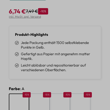
6,74 €
7,49 €
Rabatt
-10%
Regulärer Preis:
Verkaufspreis:
inkl. MwSt. zzgl. Versand
Produkt-Highlights
Jede Packung enthält 1500 selbstklebende
Punkte in Gelb.
Gefertigt aus Papier mit angenehm matter
Haptik.
Leicht ablösbar und repositionierbar auf
verschiedenen Oberflächen.
auswählen
Farbe
: A
Rabatt 10%
Rabatt 10%
Rabatt 10%
Rabatt 10%
-10%
-10%
-10%
-10%
A
B
C
D