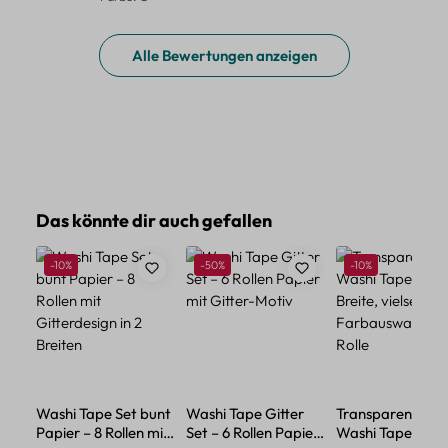
Alle Bewertungen anzeigen
Produktgalerie überspringen
Das könnte dir auch gefallen
Rabatt
Rabatt
Rabatt
-10%
-50%
-10%
Washi Tape Set bunt
Washi Tape Gitter
Transparentes
Papier – 8 Rollen mit
Set – 6 Rollen Papier
Washi Tape – 6