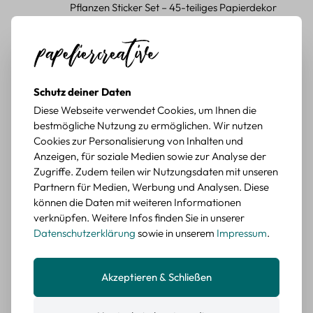
Pflanzen Sticker Set – 45-teiliges Papierdekor
mit botanischen Motiven
Durchschnittliche Bewertung von 5 von 5 Sternen
Erika G.
diesen Monat
Verifizierter Kauf
Schöne Motive
Schutz deiner Daten
Tolle Motive, Briefmarken gehen zu vielen Projekten,
würde sie wieder kaufen.
Diese Webseite verwendet Cookies, um Ihnen die
bestmögliche Nutzung zu ermöglichen. Wir nutzen
BEWERTETER ARTIKEL
Cookies zur Personalisierung von Inhalten und
Retro Briefmarken Sticker Set – 45 Papier-
Anzeigen, für soziale Medien sowie zur Analyse der
Sticker mit Wald- und Tiermotiven
Zugriffe. Zudem teilen wir Nutzungsdaten mit unseren
Partnern für Medien, Werbung und Analysen. Diese
Durchschnittliche Bewertung von 5 von 5 Sternen
Erika G.
diesen Monat
Verifizierter Kauf
können die Daten mit weiteren Informationen
Schöne Motive
verknüpfen. Weitere Infos finden Sie in unserer
Die Sticker passen gut zu meinen Büchern, würde sie
Datenschutzerklärung
sowie in unserem
Impressum
.
wieder kaufen.
BEWERTETER ARTIKEL
Akzeptieren & Schließen
Retro Blumen Sticker Set – 45 Stück mit 15
verschiedene Motive