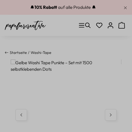
Zum Hauptinhalt springen
🔔
10% Rabatt
auf alle Produkte 🔔
Du hast 0 Produkt
Warenk
Startseite
Washi-Tape
Bildergalerie überspringen