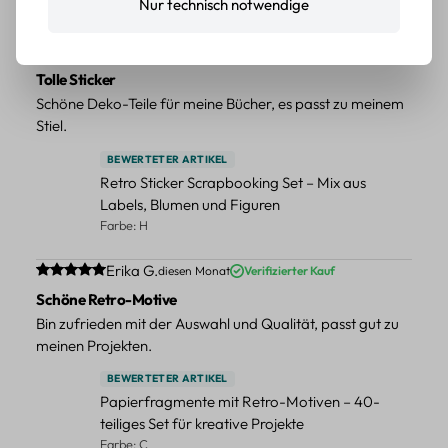
Nur technisch notwendige
Farbe: F
Durchschnittliche Bewertung von 5 von 5 Sternen
Erika G.
diesen Monat
Verifizierter Kauf
Tolle Sticker
Schöne Deko-Teile für meine Bücher, es passt zu meinem
Stiel.
BEWERTETER ARTIKEL
Retro Sticker Scrapbooking Set – Mix aus
Labels, Blumen und Figuren
Farbe: H
Durchschnittliche Bewertung von 5 von 5 Sternen
Erika G.
diesen Monat
Verifizierter Kauf
Schöne Retro-Motive
Bin zufrieden mit der Auswahl und Qualität, passt gut zu
meinen Projekten.
BEWERTETER ARTIKEL
Papierfragmente mit Retro-Motiven – 40-
teiliges Set für kreative Projekte
Farbe: C