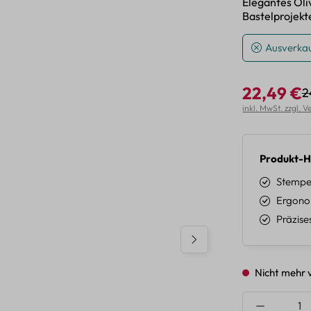
Elegantes Oli
Bastelprojekt
Ausverkau
22,49 €
2
R
Verkaufspreis:
inkl. MwSt. zzgl. 
Produkt-H
Stempel
Ergonom
Präzise
Nicht mehr 
Produkt A