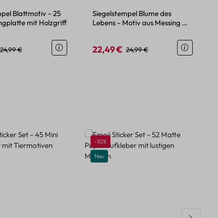
pel Blattmotiv – 25
Siegelstempel Blume des
platte mit Holzgriff
Lebens – Motiv aus Messing mit
Holzgriff
22,49 €
eis:
Regulärer Preis:
Verkaufspreis:
Regulärer Preis:
24,99 €
24,99 €
Rabatt
-10%
Neu