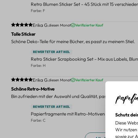
Retro Blumen Sticker Set – 45 Stück mit 15 verschied
Farbe: F
Durchschnittliche Bewertung von 5 von 5 Sternen
Erika G.
diesen Monat
Verifizierter Kauf
Tolle Sticker
Schöne Deko-Teile für meine Bücher, es passt zu meinem Stiel.
BEWERTETER ARTIKEL
Retro Sticker Scrapbooking Set – Mix aus Labels, Bl
Farbe: H
Durchschnittliche Bewertung von 5 von 5 Sternen
Erika G.
diesen Monat
Verifizierter Kauf
Schöne Retro-Motive
Bin zufrieden mit der Auswahl und Qualität, passt gut zu meinen
BEWERTETER ARTIKEL
Papierfragmente mit Retro-Motiven – 40-teiliges Set 
Schutz dei
Farbe: C
Diese Webs
Wir nutzen 
sowie zur A