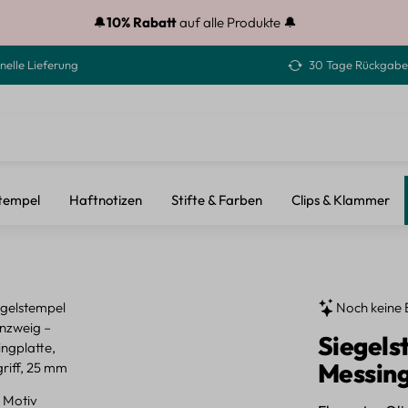
🔔
10% Rabatt
auf alle Produkte 🔔
nelle Lieferung
30 Tage Rückgabe
tempel
Haftnotizen
Stifte & Farben
Clips & Klammer
Noch keine 
Siegels
Messing