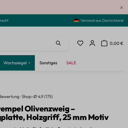
recht
Versand aus Deutschland
0,00 €
Du hast 0 Produkte auf de
Warenkorb ent
Wachssiegel
Sonstiges
SALE
Bewertung · Shop-Ø 4,9 (175)
tempel Olivenzweig –
platte, Holzgriff, 25 mm Motiv