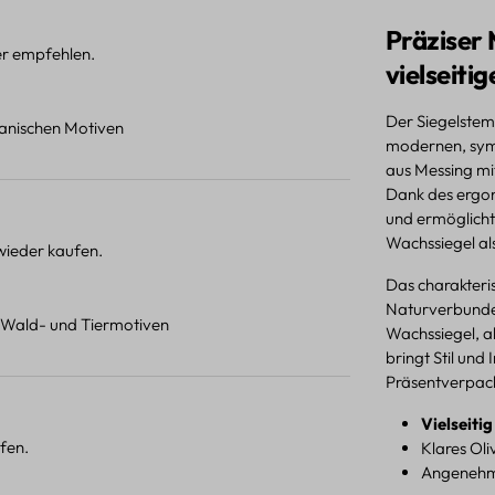
Präziser 
ter empfehlen.
vielseiti
Der Siegelstem
otanischen Motiven
modernen, symb
aus Messing mi
Dank des ergon
und ermöglicht
Wachssiegel al
 wieder kaufen.
Das charakteri
Naturverbunden
t Wald- und Tiermotiven
Wachssiegel, al
bringt Stil und
Präsentverpac
Vielseiti
fen.
Klares Ol
Angenehme