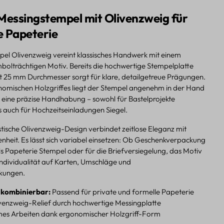
Messingstempel mit Olivenzweig für
ge Papeterie
pel Olivenzweig vereint klassisches Handwerk mit einem
olträchtigen Motiv. Bereits die hochwertige Stempelplatte
t 25 mm Durchmesser sorgt für klare, detailgetreue Prägungen.
omischen Holzgriffes liegt der Stempel angenehm in der Hand
 eine präzise Handhabung – sowohl für Bastelprojekte
s auch für Hochzeitseinladungen Siegel.
stische Olivenzweig-Design verbindet zeitlose Eleganz mit
heit. Es lässt sich variabel einsetzen: Ob Geschenkverpackung
s Papeterie Stempel oder für die Briefversiegelung, das Motiv
 Individualität auf Karten, Umschläge und
kungen.
g kombinierbar:
Passend für private und formelle Papeterie
ivenzweig-Relief durch hochwertige Messingplatte
s Arbeiten dank ergonomischer Holzgriff-Form