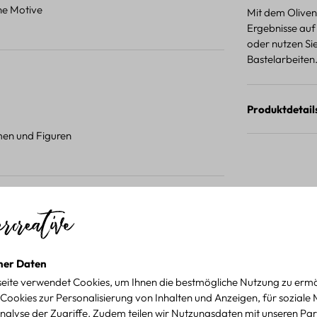
ene Motive
Mit dem Olivenz
Ergebnisse auf
oder nutzen Sie
Bastelarbeiten
Produktdetail
umen und Figuren
 Projekten.
für kreative Projekte
ner Daten
eite verwendet Cookies, um Ihnen die bestmögliche Nutzung zu ermö
Cookies zur Personalisierung von Inhalten und Anzeigen, für soziale
nalyse der Zugriffe. Zudem teilen wir Nutzungsdaten mit unseren Par