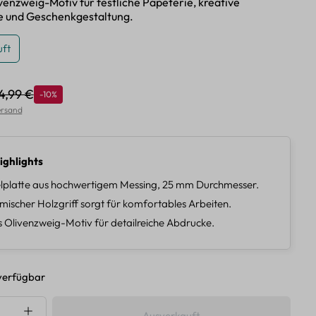
venzweig-Motiv für festliche Papeterie, kreative
e und Geschenkgestaltung.
ft
4,99 €
Rabatt
-10%
egulärer Preis:
Versand
ighlights
platte aus hochwertigem Messing, 25 mm Durchmesser.
ischer Holzgriff sorgt für komfortables Arbeiten.
s Olivenzweig-Motiv für detailreiche Abdrucke.
verfügbar
nzahl: Gib den gewünschten Wert ein oder 
Ausverkauft