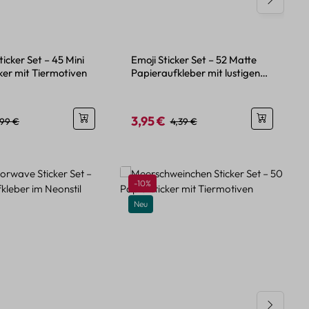
ticker Set – 45 Mini
Emoji Sticker Set – 52 Matte
ker mit Tiermotiven
Papieraufkleber mit lustigen
Motiven
3,95 €
eis:
egulärer Preis:
Verkaufspreis:
Regulärer Preis:
,99 €
4,39 €
Rabatt
-10%
Neu