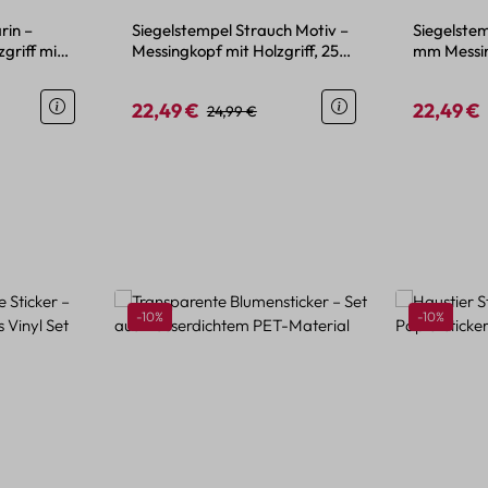
rin –
Siegelstempel Strauch Motiv –
Siegelstem
griff mit
Messingkopf mit Holzgriff, 25
mm Messing
mm
22,49 €
22,49 €
reis:
Verkaufspreis:
Regulärer Preis:
Verkaufspr
24,99 €
Rabatt
Rabatt
-10%
-10%