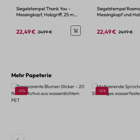
Siegelstempel Thank You –
Siegelstempel Rosma
Messingkopf, Holzgriff, 25 mm
Messingkopf und Holz
Motiv
Rosmarin-Motiv
22,49 €
22,49 €
Verkaufspreis:
Regulärer Preis:
Verkaufspreis:
Regulärer P
24,99 €
24,99 €
Produktgalerie überspringen
Mehr Papeterie
Rabatt
Rabatt
-10%
-10%