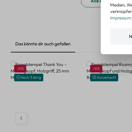
Alle Bewertungen a
Medien, We
verknüpfen.
Impressum
N
Das könnte dir auch gefallen
Produktgalerie überspringen
Rabatt
Rabatt
-10%
-10%
Noch 3 übrig
Ausverkauft