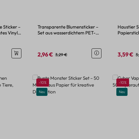
 Sticker –
Transparente Blumensticker –
Haustier S
tes Vinyl
Set aus wasserdichtem PET-
Papierstic
Material
2,96 €
3,59 €
is:
Verkaufspreis:
Regulärer Preis:
Verkaufspr
R
3,29 €
3
Rabatt
Rabatt
-10%
-10%
Neu
Neu