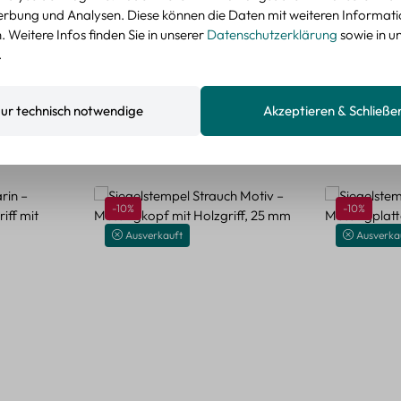
nzeigen
rbung und Analysen. Diese können die Daten mit weiteren Informat
 Weitere Infos finden Sie in unserer
Datenschutzerklärung
sowie in u
.
ur technisch notwendige
Akzeptieren & Schließe
Rabatt
Rabatt
-10%
-10%
Ausverkauft
Ausverka