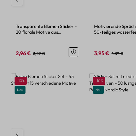
Transparente Blumen Sticker –
Motivierende Sprüche
20 florale Motive aus
50-teiliges wasserfes
wasserdichtem PET
Set
2,96 €
3,95 €
Verkaufspreis:
Regulärer Preis:
Verkaufspreis:
Regulärer Pre
3,29 €
4,39 €
Produktgalerie überspringen
Rabatt
Rabatt
-10%
-10%
Neu
Neu