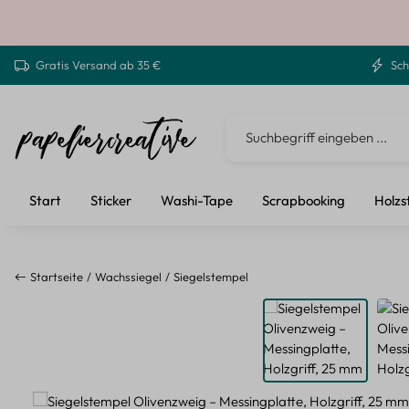
 Hauptinhalt springen
Zur Suche springen
Zur Hauptnavigation springen
Gratis Versand ab 35 €
Sch
Start
Sticker
Washi-Tape
Scrapbooking
Holzs
Startseite
Wachssiegel
Siegelstempel
Bildergalerie überspringen