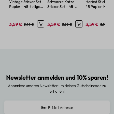
Vintage Sticker Set
Schwarze Katze
Herbst Sticker Se
Papier – 45-teiliges
Sticker Set – 45-
45 Papier-Mini-
Retro Design für
teiliges Papierdekor
Sticker mit
Bastelprojekte
mit Katzenmotiven
herbstlichen Mot
3,59 €
3,59 €
3,59 €
Verkaufspreis:
Regulärer Preis:
Verkaufspreis:
Regulärer Preis:
Verkaufspreis:
Reguläre
3,99 €
3,99 €
3,99 €
Newsletter anmelden und 10% sparen!
Abonniere unseren Newsletter um deinen Gutscheincode zu
erhalten!