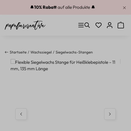
Zum Hauptinhalt springen
🔔
10% Rabatt
auf alle Produkte 🔔
Du hast 0 Produkt
Warenk
Startseite
Wachssiegel
Siegelwachs-Stangen
Bildergalerie überspringen