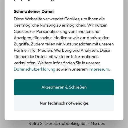
Retro Briefmarken Sticker Set – 45 Papier-
Sticker mit Wald- und Tiermotiven
Schutz deiner Daten
Diese Webseite verwendet Cookies, um Ihnen die
Durchschnittliche Bewertung von 5 von 5 Sternen
Erika G.
diesen Monat
Verifizierter Kauf
bestmögliche Nutzung zu ermöglichen. Wir nutzen
Schöne Motive
Cookies zur Personalisierung von Inhalten und
Anzeigen, für soziale Medien sowie zur Analyse der
Die Sticker passen gut zu meinen Büchern, würde sie
Zugriffe. Zudem teilen wir Nutzungsdaten mit unseren
wieder kaufen.
Partnern für Medien, Werbung und Analysen. Diese
BEWERTETER ARTIKEL
können die Daten mit weiteren Informationen
Retro Blumen Sticker Set – 45 Stück mit 15
verknüpfen. Weitere Infos finden Sie in unserer
verschiedene Motive
Datenschutzerklärung
sowie in unserem
Impressum
.
Farbe: F
Durchschnittliche Bewertung von 5 von 5 Sternen
Erika G.
diesen Monat
Verifizierter Kauf
Akzeptieren & Schließen
Tolle Sticker
Schöne Deko-Teile für meine Bücher, es passt zu meinem
Nur technisch notwendige
Stiel.
BEWERTETER ARTIKEL
Retro Sticker Scrapbooking Set – Mix aus