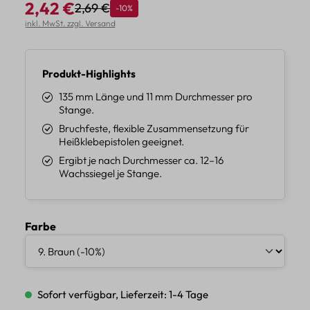
2,42 €
2,69 €
Rabatt
-10%
Regulärer Preis:
Verkaufspreis:
inkl. MwSt. zzgl. Versand
Produkt-Highlights
135 mm Länge und 11 mm Durchmesser pro
Stange.
Bruchfeste, flexible Zusammensetzung für
Heißklebepistolen geeignet.
Ergibt je nach Durchmesser ca. 12–16
Wachssiegel je Stange.
auswählen
Farbe
Sofort verfügbar, Lieferzeit: 1-4 Tage