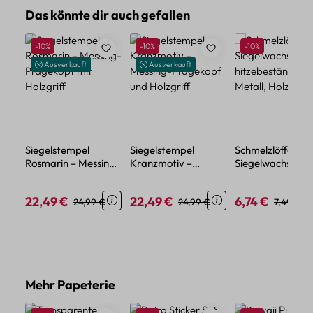
Produktgalerie überspringen
Das könnte dir auch gefallen
Rabatt
Rabatt
Rabatt
-10%
-10%
-10%
Ausverkauft
Ausverkauft
Siegelstempel
Siegelstempel
Schmelzlöffel für
Rosmarin – Messing-
Kranzmotiv –
Siegelwachs –
Prägekopf mit
Messing-Prägekopf
hitzebeständige
Holzgriff
und Holzgriff
Metall, Holzgriff
22,49 €
22,49 €
6,74 €
Verkaufspreis:
Regulärer Preis:
Verkaufspreis:
Regulärer Preis:
Verkaufspreis:
Regulärer
24,99 €
24,99 €
7,49 €
Produktgalerie überspringen
Mehr Papeterie