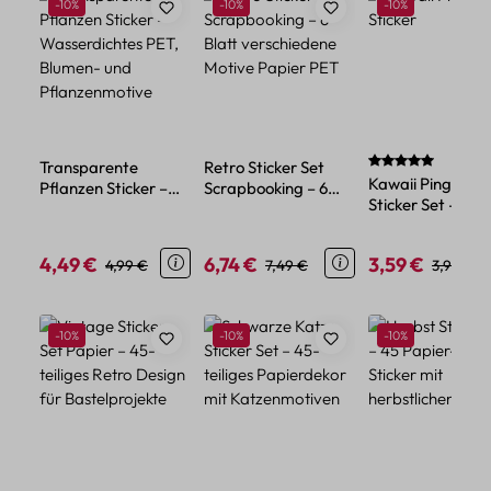
Rabatt
Rabatt
Rabatt
-10%
-10%
-10%
Durchschnittlich
Transparente
Retro Sticker Set
Kawaii Pinguin
Pflanzen Sticker –
Scrapbooking – 6
Sticker Set – 45
Wasserdichtes PET,
Blatt verschiedene
Papiersticker im
Blumen- und
Motive Papier PET
niedlichen Tier-
Pflanzenmotive
4,49 €
6,74 €
3,59 €
Verkaufspreis:
Regulärer Preis:
Verkaufspreis:
Regulärer Preis:
Verkaufspreis:
Reguläre
4,99 €
7,49 €
3,99 €
Design
Produktgalerie überspringen
Rabatt
Rabatt
Rabatt
-10%
-10%
-10%