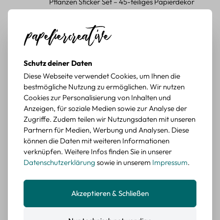
Pflanzen Sticker Set – 45-teiliges Papierdekor
mit botanischen Motiven
Durchschnittliche Bewertung von 5 von 5 Sternen
Erika G.
diesen Monat
Verifizierter Kauf
Schöne Motive
Tolle Motive, Briefmarken gehen zu vielen Projekten,
Schutz deiner Daten
würde sie wieder kaufen.
Diese Webseite verwendet Cookies, um Ihnen die
bestmögliche Nutzung zu ermöglichen. Wir nutzen
BEWERTETER ARTIKEL
Cookies zur Personalisierung von Inhalten und
Retro Briefmarken Sticker Set – 45 Papier-
Anzeigen, für soziale Medien sowie zur Analyse der
Sticker mit Wald- und Tiermotiven
Zugriffe. Zudem teilen wir Nutzungsdaten mit unseren
Partnern für Medien, Werbung und Analysen. Diese
Durchschnittliche Bewertung von 5 von 5 Sternen
Erika G.
diesen Monat
Verifizierter Kauf
können die Daten mit weiteren Informationen
Schöne Motive
verknüpfen. Weitere Infos finden Sie in unserer
Die Sticker passen gut zu meinen Büchern, würde sie
Datenschutzerklärung
sowie in unserem
Impressum
.
wieder kaufen.
BEWERTETER ARTIKEL
Akzeptieren & Schließen
Retro Blumen Sticker Set – 45 Stück mit 15
verschiedene Motive
Farbe: F