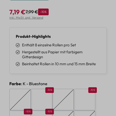
7,19 €
7,99 €
Rabatt
-10%
Regulärer Preis:
Verkaufspreis:
inkl. MwSt. zzgl. Versand
Produkt-Highlights
Enthält 8 einzelne Rollen pro Set
Hergestellt aus Papier mit farbigem
Gitterdesign
Beinhaltet Rollen in 10 mm und 15 mm Breite
auswählen
Farbe
: K - Bluestone
Rabatt 10%
Rabatt 10%
-10%
-10%
A - Violet
B - Forest
C - Rising Sun
D - Milk Tea
(Diese Option ist zurzeit nicht verfügbar.)
(Diese Option ist zurzeit nicht verf
Rabatt 10%
Rabatt 10%
-10%
-10%