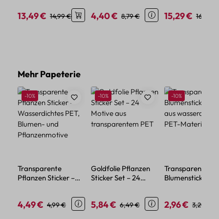
Planeten und
Regenbogenfar
13,49 €
4,40 €
15,29 €
Verkaufspreis:
Regulärer Preis:
Verkaufspreis:
Regulärer Preis:
Verkaufspreis:
Regulär
14,99 €
8,79 €
16,99 €
Galaxie
Produktgalerie überspringen
Mehr Papeterie
Rabatt
Rabatt
Rabatt
-10%
-10%
-10%
Transparente
Goldfolie Pflanzen
Transparente
Pflanzen Sticker –
Sticker Set – 24
Blumensticker – 
Wasserdichtes PET,
Motive aus
aus wasserdicht
Blumen- und
transparentem PET
PET-Material
4,49 €
5,84 €
2,96 €
Verkaufspreis:
Regulärer Preis:
Verkaufspreis:
Regulärer Preis:
Verkaufspreis:
Regulärer
4,99 €
6,49 €
3,29 €
Pflanzenmotive