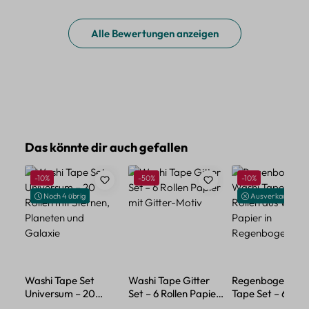
Alle Bewertungen anzeigen
Produktgalerie überspringen
Das könnte dir auch gefallen
Rabatt
Rabatt
Rabatt
-10%
-50%
-10%
Noch 4 übrig
Ausverkauft
Washi Tape Set
Washi Tape Gitter
Regenbogen Was
Universum – 20
Set – 6 Rollen Papier
Tape Set – 60 Ro
Rollen mit Sternen,
mit Gitter-Motiv
aus Washi-Papier