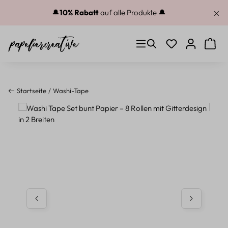
Zum Hauptinhalt springen
🔔
10% Rabatt
auf alle Produkte 🔔
Du hast 0 Produkt
Warenk
Startseite
Washi-Tape
Bildergalerie überspringen