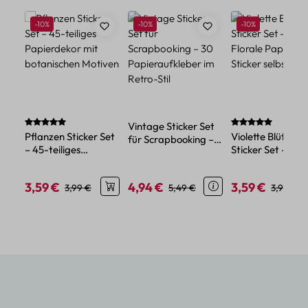
Produktgalerie überspringen
Rabatt
Rabatt
Rabatt
-10%
-10%
-10%
Durchschnittliche Bewertung von 5 von 5 Sternen
Durchschnittlich
Vintage Sticker Set
Pflanzen Sticker Set
Violette Blüten
für Scrapbooking –
– 45-teiliges
Sticker Set – 45
30 Papieraufkleber
Papierdekor mit
Florale Papier-
im Retro-Stil
botanischen Motiven
Sticker selbstkle
3,59 €
4,94 €
3,59 €
Verkaufspreis:
Regulärer Preis:
Verkaufspreis:
Regulärer Preis:
Verkaufspreis:
Reguläre
3,99 €
5,49 €
3,99 €