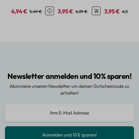
verschiedene Motive
Neonstil
Tiermotiven
4,94 €
3,95 €
3,95 €
Verkaufspreis:
Regulärer Preis:
Verkaufspreis:
Regulärer Preis:
Verkaufspreis:
Regulärer
5,49 €
4,39 €
4,39 €
Newsletter anmelden und 10% sparen!
Abonniere unseren Newsletter um deinen Gutscheincode zu
erhalten!