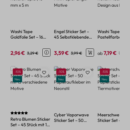
Washi Tape
Engel Sticker Set –
Washi Tape Set
Goldfolie Set – 16
45 Selbstklebende
Pastellfarben – 1
Rollen, Papier, 15 mm
Mini Papier Engel
Rollen Macaron
x 5 m
Motive
Design aus Papie
2,96 €
3,59 €
7,19 €
Verkaufspreis:
Regulärer Preis:
Verkaufspreis:
Regulärer Preis:
Verkaufspreis:
Regulä
3,29 €
3,99 €
ab
7,99 €
Produktgalerie überspringen
Rabatt
Rabatt
Rabatt
-10%
-10%
-10%
Neu
Neu
Neu
Durchschnittliche Bewertung von 5 von 5 Sternen
Cyber Vaporwave
Meerschweinche
Retro Blumen Sticker
Sticker Set – 50
Sticker Set – 50
Set – 45 Stück mit 15
Papieraufkleber im
Papiersticker mit