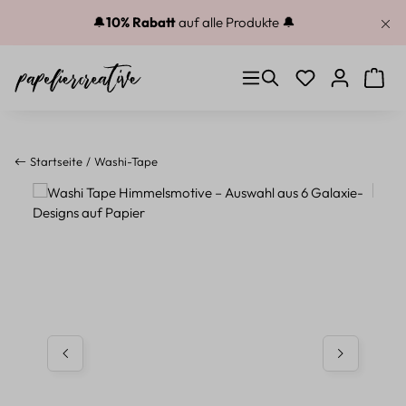
Zum Hauptinhalt springen
🔔
10% Rabatt
auf alle Produkte 🔔
Du hast 0 Produkt
Warenk
Startseite
Washi-Tape
Bildergalerie überspringen