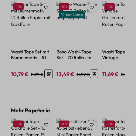
Rabatt
Rabatt
Rabatt
-10%
-10%
-10%
Noch 2 übrig
Washi Tape Set mit
Boho Washi-Tape
Washi Tape Set
Blumenmotiv – 10
Set – 20 Rollen im
Vintage
Rollen Papier mit
angesagten Stil
Gartenmotive –
Goldfolie
Rollen Papierdek
10,79 €
13,49 €
11,69 €
Verkaufspreis:
Regulärer Preis:
Verkaufspreis:
Regulärer Preis:
Verkaufspreis:
Reguläre
11,99 €
14,99 €
12,99 €
Produktgalerie überspringen
Mehr Papeterie
Rabatt
Rabatt
Rabatt
-10%
-10%
-10%