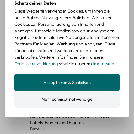
Schutz deiner Daten
Durchschnittliche Bewertung von 5 von 5 Sternen
Diese Webseite verwendet Cookies, um Ihnen die
Erika G.
diesen Monat
Verifizierter Kauf
bestmögliche Nutzung zu ermöglichen. Wir nutzen
Schöne Motive
Cookies zur Personalisierung von Inhalten und
Die Sticker passen gut zu meinen Büchern, würde sie
Anzeigen, für soziale Medien sowie zur Analyse der
wieder kaufen.
Zugriffe. Zudem teilen wir Nutzungsdaten mit unseren
Partnern für Medien, Werbung und Analysen. Diese
BEWERTETER ARTIKEL
Retro Blumen Sticker Set – 45 Stück mit 15
können die Daten mit weiteren Informationen
verschiedene Motive
verknüpfen. Weitere Infos finden Sie in unserer
Farbe: F
Datenschutzerklärung
sowie in unserem
Impressum
.
Durchschnittliche Bewertung von 5 von 5 Sternen
Erika G.
diesen Monat
Verifizierter Kauf
Akzeptieren & Schließen
Tolle Sticker
Schöne Deko-Teile für meine Bücher, es passt zu meinem
Stiel.
Nur technisch notwendige
BEWERTETER ARTIKEL
Retro Sticker Scrapbooking Set – Mix aus
Labels, Blumen und Figuren
Farbe: H