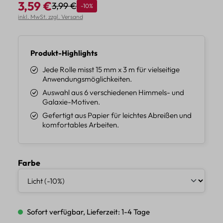
3,59 €
3,99 €
Rabatt
-10%
Regulärer Preis:
Verkaufspreis:
inkl. MwSt. zzgl. Versand
Produkt-Highlights
Jede Rolle misst 15 mm x 3 m für vielseitige
Anwendungsmöglichkeiten.
Auswahl aus 6 verschiedenen Himmels- und
Galaxie-Motiven.
Gefertigt aus Papier für leichtes Abreißen und
komfortables Arbeiten.
auswählen
Farbe
Sofort verfügbar, Lieferzeit: 1-4 Tage