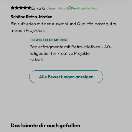
Durchschnittliche Bewertung von 5 von 5 Sternen
Erika G.
diesen Monat
Verifizierter Kauf
Schöne Retro-Motive
Bin zufrieden mit der Auswahl und Qualität, passt gut zu
meinen Projekten.
BEWERTETER ARTIKEL
Papierfragmente mit Retro-Motiven – 40-
teiliges Set für kreative Projekte
Farbe: C
Alle Bewertungen anzeigen
Produktgalerie überspringen
Das könnte dir auch gefallen