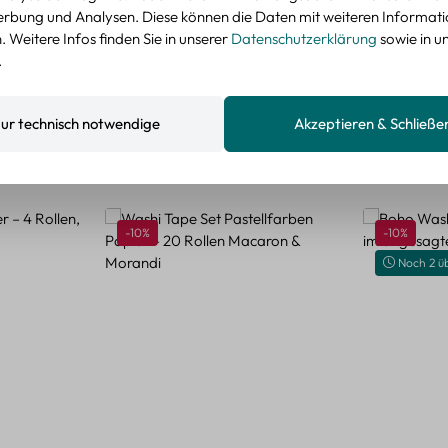
nzeigen
rbung und Analysen. Diese können die Daten mit weiteren Informat
 Weitere Infos finden Sie in unserer
Datenschutzerklärung
sowie in u
.
ur technisch notwendige
Akzeptieren & Schließe
Rabatt
Rabatt
-10%
-10%
Noch 2 ü