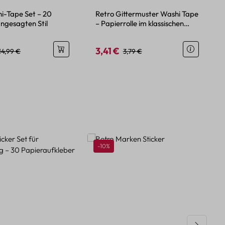
i-Tape Set – 20
Retro Gittermuster Washi Tape
angesagten Stil
– Papierrolle im klassischen
Design
3,41 €
eis:
Regulärer Preis:
Verkaufspreis:
Regulärer Preis:
14,99 €
3,79 €
Rabatt
-10%