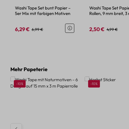
Washi Tape Set bunt Papier –
Washi Tape Set Papie
5er Mix mit farbigen Motiven
Rollen, 9 mm breit, 3
6,29 €
2,50 €
Verkaufspreis:
Regulärer Preis:
Verkaufspreis:
Regulärer Pr
6,99 €
4,99 €
Produktgalerie überspringen
Mehr Papeterie
Rabatt
Rabatt
-10%
-10%