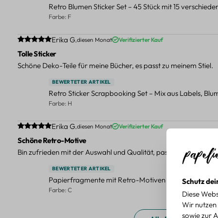
Retro Blumen Sticker Set – 45 Stück mit 15 verschied
Farbe: F
Durchschnittliche Bewertung von 5 von 5 Sternen
Erika G.
diesen Monat
Verifizierter Kauf
Tolle Sticker
Schöne Deko-Teile für meine Bücher, es passt zu meinem Stiel.
BEWERTETER ARTIKEL
Retro Sticker Scrapbooking Set – Mix aus Labels, Bl
Farbe: H
Durchschnittliche Bewertung von 5 von 5 Sternen
Erika G.
diesen Monat
Verifizierter Kauf
Schöne Retro-Motive
Bin zufrieden mit der Auswahl und Qualität, passt gut zu meinen
BEWERTETER ARTIKEL
Papierfragmente mit Retro-Motiven – 40-teiliges Set 
Schutz dei
Farbe: C
Diese Webs
Wir nutzen 
sowie zur A