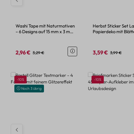
Washi Tape mit Naturmotiven
Herbst Sticker Set L
– 6 Designs auf 15 mm x 3 m
Papierdeko mit Blät
Papierrolle
2,96 €
3,59 €
Verkaufspreis:
Regulärer Preis:
Verkaufspreis:
Regulärer Pre
3,29 €
3,99 €
Produktgalerie überspringen
Rabatt
Rabatt
-10%
-10%
Noch 3 übrig