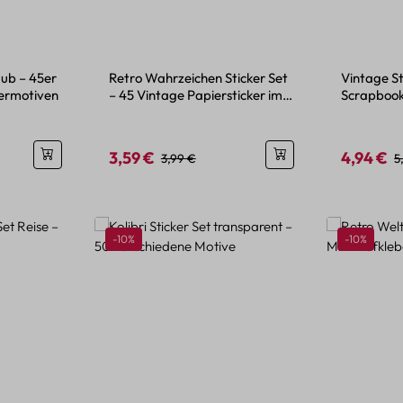
aub – 45er
Retro Wahrzeichen Sticker Set
Vintage St
termotiven
– 45 Vintage Papiersticker im
Scrapbook
Mini-Format
Papieraufk
3,59 €
4,94 €
is:
Verkaufspreis:
Regulärer Preis:
Verkaufspr
R
3,99 €
5
Rabatt
Rabatt
-10%
-10%