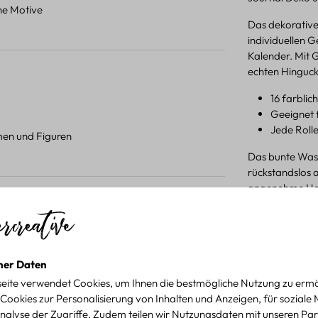
ene Motive
Das dekorative
individuellen 
Kalender. Mit 
echten Hinguck
16 farblic
Geeignet 
Jede Rolle
umen und Figuren
Das bunte Wash
rückstandslos 
angenehme Han
 Projekten.
Produktdetail
für kreative Projekte
ner Daten
eite verwendet Cookies, um Ihnen die bestmögliche Nutzung zu ermö
Cookies zur Personalisierung von Inhalten und Anzeigen, für soziale
nalyse der Zugriffe. Zudem teilen wir Nutzungsdaten mit unseren Par