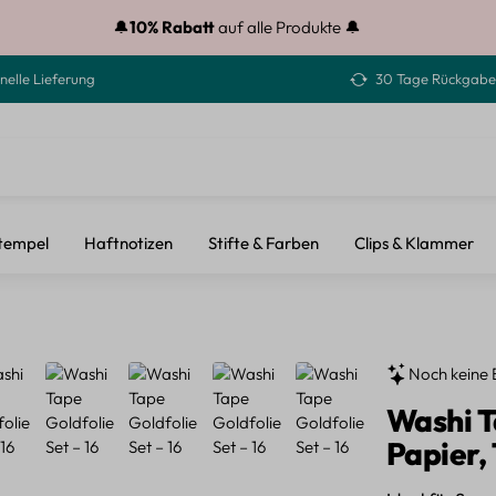
🔔
10% Rabatt
auf alle Produkte 🔔
nelle Lieferung
30 Tage Rückgabe
tempel
Haftnotizen
Stifte & Farben
Clips & Klammer
Noch keine 
Washi Ta
Papier,