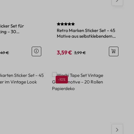
Durchschnittliche Bewertung von 5 von 
icker Set für
Retro Marken Sticker Set – 45
ing – 30
Motive aus selbstklebendem
leber im Retro-Stil
Papier
3,59 €
eis:
egulärer Preis:
Verkaufspreis:
Regulärer Preis:
,49 €
3,99 €
Rabatt
-10%