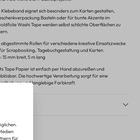
 Klebeband eignet sich besonders zum Karten gestalten,
Geschenkverpackung Basteln oder für bunte Akzente im
Goldfolie Washi Tape werden selbst schlichte Oberflächen zu
ern.
h abgestimmte Rollen für verschiedene kreative Einsatzzwecke
für Scrapbooking, Tagebuchgestaltung und Karten
: 15 mm breit, 5 m lang
i Tape Papier ist einfach per Hand abzureißen und
ablösbar. Die hochwertige Verarbeitung sorgt für eine
dhabung und langlebige Farbkraft.
s
glichen.
 Medien
tnern für