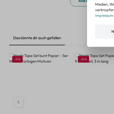
Alle Bewertungen a
Medien, We
verknüpfen.
Impressum
N
Das könnte dir auch gefallen
Produktgalerie überspringen
Rabatt
Rabatt
-10%
-50%