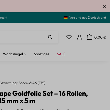
recht
Versand aus Deutschland
0,00 €
Du hast 0 Produkte auf de
Warenkorb ent
Wachssiegel
Sonstiges
SALE
Bewertung · Shop-Ø 4,9 (175)
pe Goldfolie Set – 16 Rollen,
 15 mm x 5 m