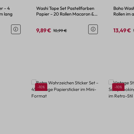
r – 4
Washi Tape Set Pastellfarben
Boho Wash
 m lang
Papier – 20 Rollen Macaron &
Rollen im 
Morandi
9,89 €
13,49 €
eis:
Verkaufspreis:
Regulärer Preis:
Verkaufspr
10,99 €
Rabatt
Rabatt
-10%
-10%