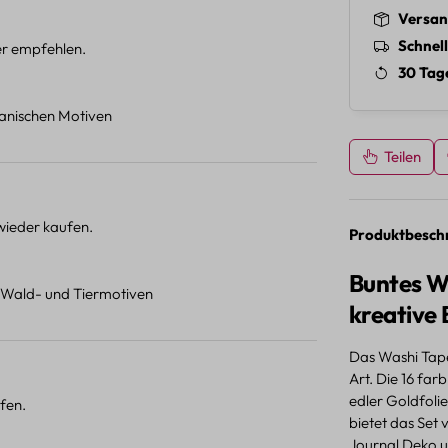
Versan
Schnel
ter empfehlen.
30 Tag
otanischen Motiven
Teilen
 wieder kaufen.
Produktbesch
Buntes Wa
t Wald- und Tiermotiven
kreative 
Das Washi Tape 
Art. Die 16 fa
edler Goldfoli
fen.
bietet das Set 
Journal Deko un