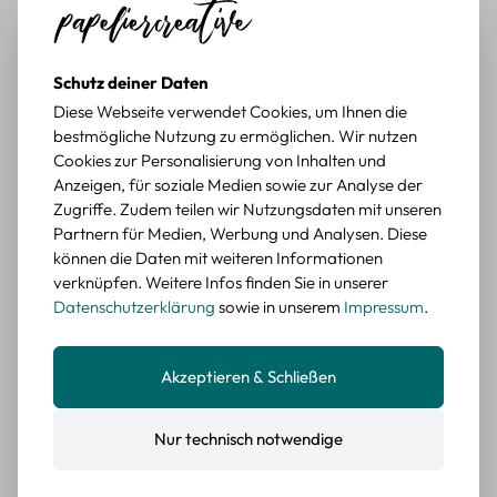
Schöne Motive
Tolle Motive, Briefmarken gehen zu vielen Projekten,
würde sie wieder kaufen.
Schutz deiner Daten
BEWERTETER ARTIKEL
Diese Webseite verwendet Cookies, um Ihnen die
Retro Briefmarken Sticker Set – 45 Papier-
bestmögliche Nutzung zu ermöglichen. Wir nutzen
Sticker mit Wald- und Tiermotiven
Cookies zur Personalisierung von Inhalten und
Anzeigen, für soziale Medien sowie zur Analyse der
Durchschnittliche Bewertung von 5 von 5 Sternen
Erika G.
diesen Monat
Verifizierter Kauf
Zugriffe. Zudem teilen wir Nutzungsdaten mit unseren
Schöne Motive
Partnern für Medien, Werbung und Analysen. Diese
können die Daten mit weiteren Informationen
Die Sticker passen gut zu meinen Büchern, würde sie
verknüpfen. Weitere Infos finden Sie in unserer
wieder kaufen.
Datenschutzerklärung
sowie in unserem
Impressum
.
BEWERTETER ARTIKEL
Retro Blumen Sticker Set – 45 Stück mit 15
verschiedene Motive
Akzeptieren & Schließen
Farbe: F
Nur technisch notwendige
Durchschnittliche Bewertung von 5 von 5 Sternen
Erika G.
diesen Monat
Verifizierter Kauf
Tolle Sticker