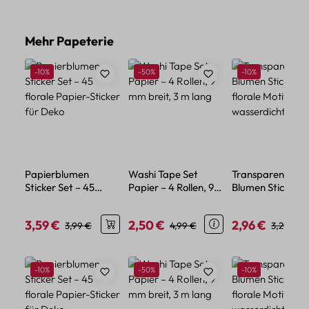
Produktgalerie überspringen
Mehr Papeterie
Rabatt
Rabatt
Rabatt
-10%
-50%
-10%
Papierblumen
Washi Tape Set
Transparente
Sticker Set – 45
Papier – 4 Rollen, 9
Blumen Sticker –
florale Papier-
mm breit, 3 m lang
florale Motive au
Sticker für Deko
wasserdichtem 
3,59 €
2,50 €
2,96 €
Verkaufspreis:
Regulärer Preis:
Verkaufspreis:
Regulärer Preis:
Verkaufspreis:
Regulärer
3,99 €
4,99 €
3,29 €
Produktgalerie überspringen
Rabatt
Rabatt
Rabatt
-10%
-50%
-10%