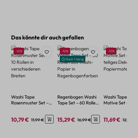
Produktgalerie überspringen
Das könnte dir auch gefallen
Rabatt
Rabatt
Rabatt
-10%
-10%
-10%
Noch 1 übrig
Washi Tape
Regenbogen Washi
Washi Tape Reis
Rosenmuster Set –
Tape Set – 60 Rollen
Motive Set – 12-
10 Rollen in
aus Washi-Papier in
teiliges Deko-Set
verschiedenen
Regenbogenfarben
Papiermaterial
10,79 €
15,29 €
11,69 €
Verkaufspreis:
Regulärer Preis:
Verkaufspreis:
Regulärer Preis:
Verkaufspreis:
Reguläre
11,99 €
16,99 €
12,99 €
Breiten