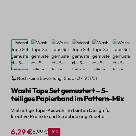
Noch keine Bewertung · Shop-Ø 4,9 (175)
Washi Tape Set gemustert – 5-
teiliges Papierband im Pattern-Mix
Vielseitige Tape-Auswahl im bunten Design für
kreative Projekte und Scrapbooking Zubehör
6,29 €
6,99 €
Rabatt
-10%
Regulärer Preis:
Verkaufspreis: