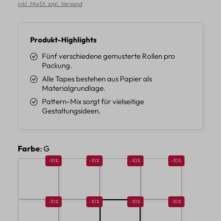
inkl. MwSt. zzgl. Versand
Produkt-Highlights
Fünf verschiedene gemusterte Rollen pro
Packung.
Alle Tapes bestehen aus Papier als
Materialgrundlage.
Pattern-Mix sorgt für vielseitige
Gestaltungsideen.
auswählen
Farbe
: G
Rabatt 10%
Rabatt 10%
Rabatt 10%
Rabatt 10%
-10%
-10%
-10%
-10%
A
B
C
D
Rabatt 10%
Rabatt 10%
Rabatt 10%
Rabatt 10%
-10%
-10%
-10%
-10%