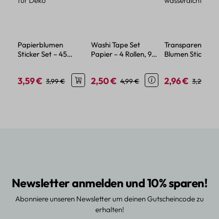
Papierblumen
Washi Tape Set
Transparente
Sticker Set – 45
Papier – 4 Rollen, 9
Blumen Sticker –
florale Papier-
mm breit, 3 m lang
florale Motive au
Sticker für Deko
wasserdichtem 
3,59 €
2,50 €
2,96 €
Verkaufspreis:
Regulärer Preis:
Verkaufspreis:
Regulärer Preis:
Verkaufspreis:
Regulärer
3,99 €
4,99 €
3,29 €
Newsletter anmelden und 10% sparen!
Abonniere unseren Newsletter um deinen Gutscheincode zu
erhalten!