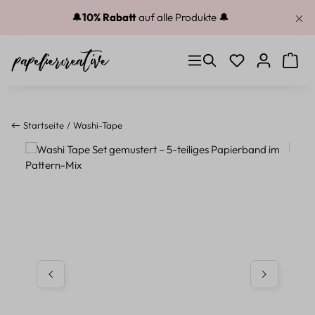
Zum Hauptinhalt springen
🔔
10% Rabatt
auf alle Produkte 🔔
Du hast 0 Produkt
Warenk
Startseite
Washi-Tape
Bildergalerie überspringen