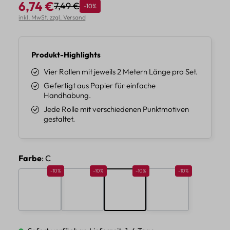
6,74 €
7,49 €
Rabatt
-10%
Regulärer Preis:
Verkaufspreis:
inkl. MwSt. zzgl. Versand
Produkt-Highlights
Vier Rollen mit jeweils 2 Metern Länge pro Set.
Gefertigt aus Papier für einfache
Handhabung.
Jede Rolle mit verschiedenen Punktmotiven
gestaltet.
auswählen
Farbe
: C
Rabatt 10%
Rabatt 10%
Rabatt 10%
Rabatt 10%
-10%
-10%
-10%
-10%
A
B
C
D