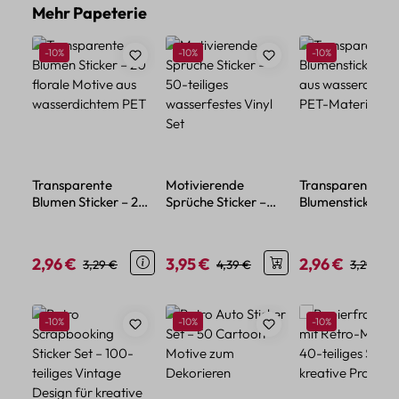
Produktgalerie überspringen
Mehr Papeterie
Rabatt
Rabatt
Rabatt
-10%
-10%
-10%
Transparente
Motivierende
Transparente
Blumen Sticker – 20
Sprüche Sticker –
Blumensticker – 
florale Motive aus
50-teiliges
aus wasserdicht
wasserdichtem PET
wasserfestes Vinyl
PET-Material
Set
2,96 €
3,95 €
2,96 €
Verkaufspreis:
Regulärer Preis:
Verkaufspreis:
Regulärer Preis:
Verkaufspreis:
Regulärer
3,29 €
4,39 €
3,29 €
Produktgalerie überspringen
Rabatt
Rabatt
Rabatt
-10%
-10%
-10%