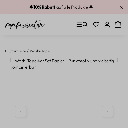
Zum Hauptinhalt springen
🔔
10% Rabatt
auf alle Produkte 🔔
Du hast 0 Produkt
Warenk
Startseite
Washi-Tape
Bildergalerie überspringen