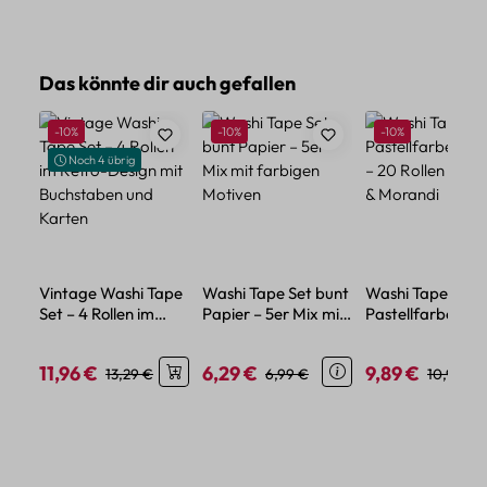
Produktgalerie überspringen
Das könnte dir auch gefallen
Rabatt
Rabatt
Rabatt
-10%
-10%
-10%
Noch 4 übrig
Vintage Washi Tape
Washi Tape Set bunt
Washi Tape Set
Set – 4 Rollen im
Papier – 5er Mix mit
Pastellfarben Pa
Retro-Design mit
farbigen Motiven
– 20 Rollen Mac
Buchstaben und
& Morandi
11,96 €
6,29 €
9,89 €
Verkaufspreis:
Regulärer Preis:
Verkaufspreis:
Regulärer Preis:
Verkaufspreis:
Regulärer
13,29 €
6,99 €
10,99 €
Karten