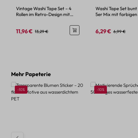
Vintage Washi Tape Set – 4
Washi Tape Set bunt
Rollen im Retro-Design mit
5er Mix mit farbigen
Buchstaben und Karten
11,96 €
6,29 €
Verkaufspreis:
Regulärer Preis:
Verkaufspreis:
Regulärer Pre
13,29 €
6,99 €
Produktgalerie überspringen
Mehr Papeterie
Rabatt
Rabatt
-10%
-10%