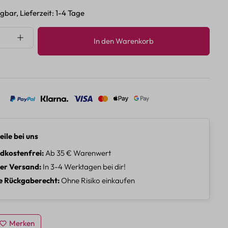
gbar, Lieferzeit: 1-4 Tage
nzahl: Gib den gewünschten Wert ein oder 
In den Warenkorb
eile bei uns
dkostenfrei
Ab 35 € Warenwert
ler Versand
In 3-4 Werktagen bei dir!
e Rückgaberecht
Ohne Risiko einkaufen
Merken