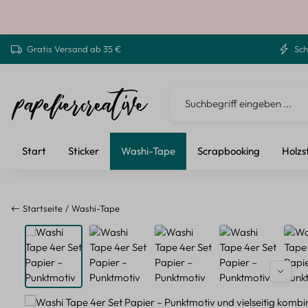
 Hauptinhalt springen
Zur Suche springen
Zur Hauptnavigation springen
Gratis Versand ab 35 €
Sch
Start
Sticker
Washi-Tape
Scrapbooking
Holzs
Startseite
Washi-Tape
Bildergalerie überspringen