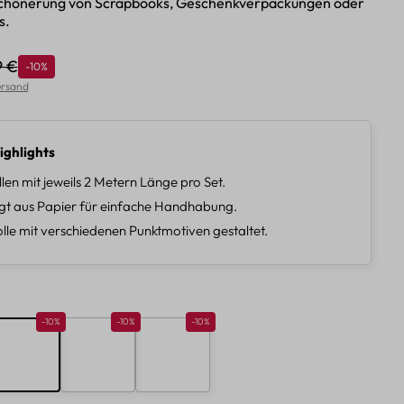
rschönerung von Scrapbooks, Geschenkverpackungen oder
s.
9 €
Rabatt
-10%
ulärer Preis:
Versand
ighlights
llen mit jeweils 2 Metern Länge pro Set.
gt aus Papier für einfache Handhabung.
lle mit verschiedenen Punktmotiven gestaltet.
len
10%
Rabatt 10%
Rabatt 10%
Rabatt 10%
-10%
-10%
-10%
B
C
D