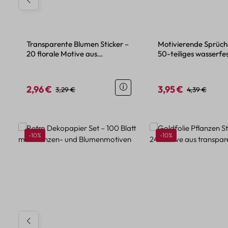
Transparente Blumen Sticker –
Motivierende Sprüche
20 florale Motive aus
50-teiliges wasserfes
wasserdichtem PET
Set
2,96 €
3,95 €
Verkaufspreis:
Regulärer Preis:
Verkaufspreis:
Regulärer Pre
3,29 €
4,39 €
Produktgalerie überspringen
Rabatt
Rabatt
-10%
-10%