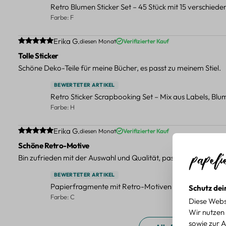
Retro Blumen Sticker Set – 45 Stück mit 15 verschied
Farbe: F
Durchschnittliche Bewertung von 5 von 5 Sternen
Erika G.
diesen Monat
Verifizierter Kauf
Tolle Sticker
Schöne Deko-Teile für meine Bücher, es passt zu meinem Stiel.
BEWERTETER ARTIKEL
Retro Sticker Scrapbooking Set – Mix aus Labels, Bl
Farbe: H
Durchschnittliche Bewertung von 5 von 5 Sternen
Erika G.
diesen Monat
Verifizierter Kauf
Schöne Retro-Motive
Bin zufrieden mit der Auswahl und Qualität, passt gut zu meinen
BEWERTETER ARTIKEL
Papierfragmente mit Retro-Motiven – 40-teiliges Set 
Schutz dei
Farbe: C
Diese Webs
Wir nutzen 
sowie zur A