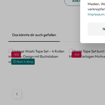
Alle Bewertungen a
Medien, We
verknüpfen.
Impressum
N
Das könnte dir auch gefallen
Produktgalerie überspringen
Rabatt
Rabatt
-10%
-10%
Noch 4 übrig