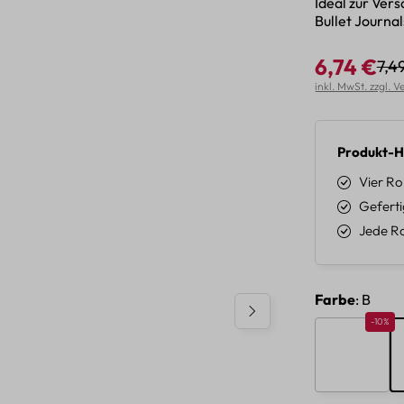
Ideal zur Ve
Bullet Journal
6,74 €
7,4
Reg
Verkaufspreis:
inkl. MwSt. zzgl. 
Produkt-H
Vier Ro
Geferti
Jede Ro
auswäh
Farbe
: B
Rabatt 
-10%
A