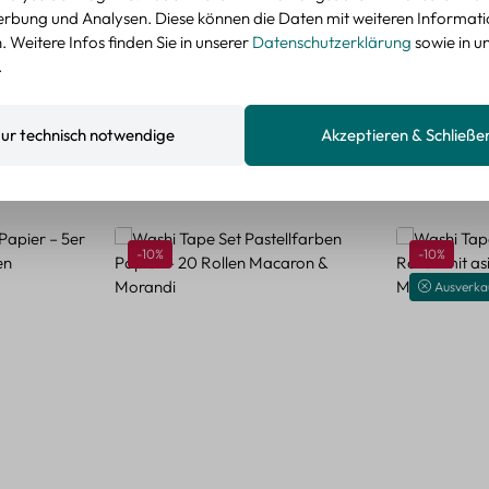
nzeigen
rbung und Analysen. Diese können die Daten mit weiteren Informat
 Weitere Infos finden Sie in unserer
Datenschutzerklärung
sowie in u
.
ur technisch notwendige
Akzeptieren & Schließe
Rabatt
Rabatt
-10%
-10%
Ausverka