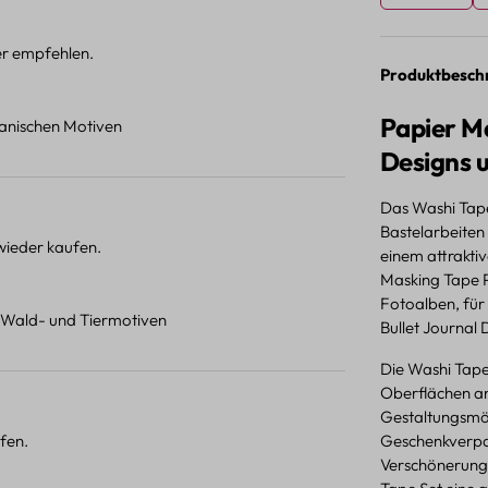
ter empfehlen.
Produktbesch
Papier Ma
otanischen Motiven
Designs 
Das Washi Tape
Bastelarbeiten 
 wieder kaufen.
einem attrakti
Masking Tape Pa
Fotoalben, für
t Wald- und Tiermotiven
Bullet Journal 
Die Washi Tape 
Oberflächen an
Gestaltungsmög
fen.
Geschenkverpac
Verschönerung