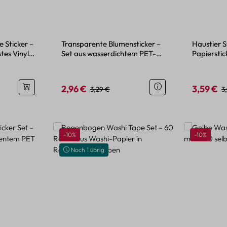
 Sticker –
Transparente Blumensticker –
Haustier S
tes Vinyl
Set aus wasserdichtem PET-
Papierstic
Material
2,96 €
3,59 €
is:
Verkaufspreis:
Regulärer Preis:
Verkaufspr
R
3,29 €
3
Rabatt
Rabatt
-10%
-10%
Noch 1 übrig