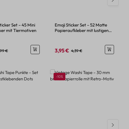
ticker Set – 45 Mini
Emoji Sticker Set – 52 Matte
ker mit Tiermotiven
Papieraufkleber mit lustigen
Motiven
3,95 €
eis:
egulärer Preis:
Verkaufspreis:
Regulärer Preis:
,99 €
4,39 €
Rabatt
-10%