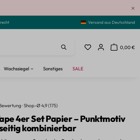
recht
Versand aus Deutschland
0,00 €
Du hast 0 Produkte auf de
Warenkorb ent
Wachssiegel
Sonstiges
SALE
Bewertung · Shop-Ø 4,9 (175)
ape 4er Set Papier – Punktmotiv
lseitig kombinierbar