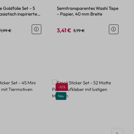
 Goldfolie Set – 5
Semitransparentes Washi Tape
asiatisch inspirierten
– Papier, 40 mm Breite
3,41 €
eis:
Regulärer Preis:
Verkaufspreis:
Regulärer Preis:
11,99 €
3,79 €
Rabatt
-10%
Neu