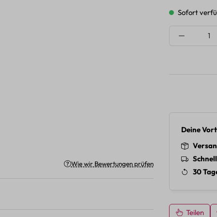
Sofort verfü
Produkt A
Deine Vort
Versan
Schnel
Wie wir Bewertungen prüfen
30 Tag
Teilen