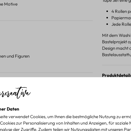
Tape Set eine g
ene Motive
4 Rollen p
Papiermate
Jede Rolle
Mit dem Washi T
Bastelprojekt 
Design macht da
Bastelausstatt
umen und Figuren
Produktdetail
 Projekten.
für kreative Projekte
ner Daten
eite verwendet Cookies, um Ihnen die bestmögliche Nutzung zu ermö
Cookies zur Personalisierung von Inhalten und Anzeigen, für soziale
nalyse der Zugriffe. Zudem teilen wir Nutzungsdaten mit unseren Par