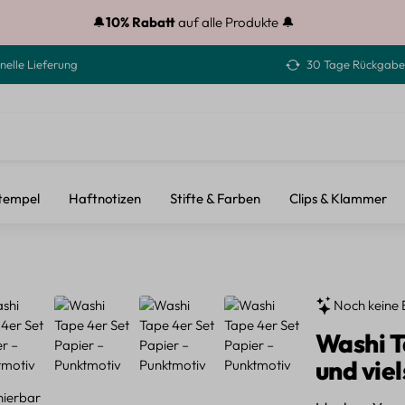
🔔
10% Rabatt
auf alle Produkte 🔔
nelle Lieferung
30 Tage Rückgabe
tempel
Haftnotizen
Stifte & Farben
Clips & Klammer
Noch keine 
Washi T
und vie