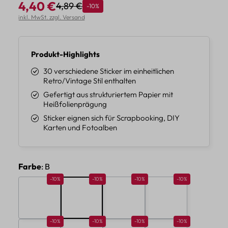
4,40 €
4,89 €
Rabatt
-10%
Regulärer Preis:
Verkaufspreis:
inkl. MwSt. zzgl. Versand
Produkt-Highlights
30 verschiedene Sticker im einheitlichen
Retro/Vintage Stil enthalten
Gefertigt aus strukturiertem Papier mit
Heißfolienprägung
Sticker eignen sich für Scrapbooking, DIY
Karten und Fotoalben
auswählen
Farbe
: B
Rabatt 10%
Rabatt 10%
Rabatt 10%
Rabatt 10%
-10%
-10%
-10%
-10%
A
B
C
D
Rabatt 10%
Rabatt 10%
Rabatt 10%
Rabatt 10%
-10%
-10%
-10%
-10%