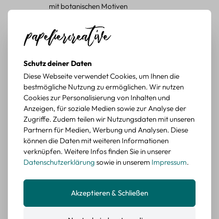
mit botanischen Motiven
Durchschnittliche Bewertung von 5 von 5 Sternen
Erika G.
diesen Monat
Verifizierter Kauf
Schöne Motive
Tolle Motive, Briefmarken gehen zu vielen Projekten,
Schutz deiner Daten
würde sie wieder kaufen.
Diese Webseite verwendet Cookies, um Ihnen die
BEWERTETER ARTIKEL
bestmögliche Nutzung zu ermöglichen. Wir nutzen
Retro Briefmarken Sticker Set – 45 Papier-
Cookies zur Personalisierung von Inhalten und
Sticker mit Wald- und Tiermotiven
Anzeigen, für soziale Medien sowie zur Analyse der
Zugriffe. Zudem teilen wir Nutzungsdaten mit unseren
Durchschnittliche Bewertung von 5 von 5 Sternen
Erika G.
diesen Monat
Verifizierter Kauf
Partnern für Medien, Werbung und Analysen. Diese
können die Daten mit weiteren Informationen
Schöne Motive
verknüpfen. Weitere Infos finden Sie in unserer
Die Sticker passen gut zu meinen Büchern, würde sie
Datenschutzerklärung
sowie in unserem
Impressum
.
wieder kaufen.
BEWERTETER ARTIKEL
Retro Blumen Sticker Set – 45 Stück mit 15
Akzeptieren & Schließen
verschiedene Motive
Farbe: F