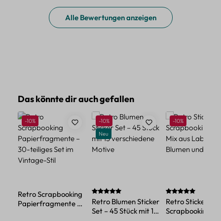
Alle Bewertungen anzeigen
Produktgalerie überspringen
Das könnte dir auch gefallen
Rabatt
Rabatt
Rabatt
-10%
-10%
-10%
Neu
Durchschnittliche Bewertung von 5 von 
Durchschnittlich
Retro Scrapbooking
Retro Blumen Sticker
Retro Sticker
Papierfragmente –
Set – 45 Stück mit 15
Scrapbooking Se
30-teiliges Set im
verschiedene Motive
Mix aus Labels,