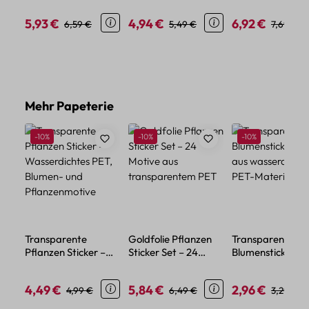
Vintage-Stil
Blumen und Figu
5,93 €
4,94 €
6,92 €
Verkaufspreis:
Regulärer Preis:
Verkaufspreis:
Regulärer Preis:
Verkaufspreis:
Regulärer
6,59 €
5,49 €
7,69 €
Produktgalerie überspringen
Mehr Papeterie
Rabatt
Rabatt
Rabatt
-10%
-10%
-10%
Transparente
Goldfolie Pflanzen
Transparente
Pflanzen Sticker –
Sticker Set – 24
Blumensticker – 
Wasserdichtes PET,
Motive aus
aus wasserdicht
Blumen- und
transparentem PET
PET-Material
4,49 €
5,84 €
2,96 €
Verkaufspreis:
Regulärer Preis:
Verkaufspreis:
Regulärer Preis:
Verkaufspreis:
Regulärer
4,99 €
6,49 €
3,29 €
Pflanzenmotive