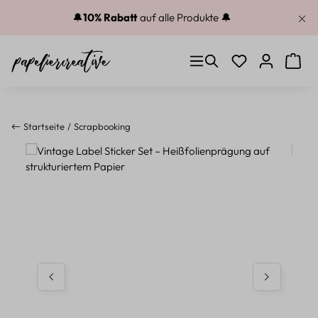
Zum Hauptinhalt springen
🔔
10% Rabatt
auf alle Produkte 🔔
Du hast 0 Produkt
Warenk
Startseite
Scrapbooking
Bildergalerie überspringen