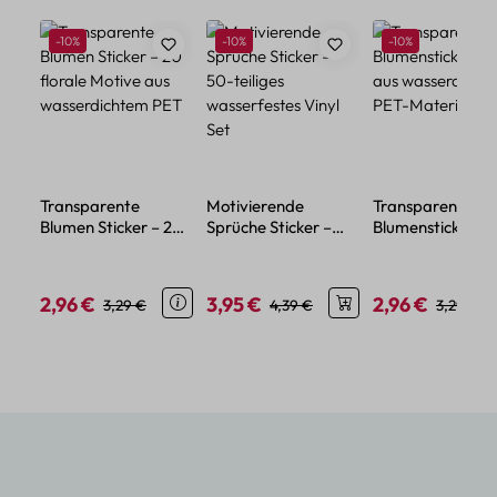
Produktgalerie überspringen
Rabatt
Rabatt
Rabatt
-10%
-10%
-10%
Transparente
Motivierende
Transparente
Blumen Sticker – 20
Sprüche Sticker –
Blumensticker – 
florale Motive aus
50-teiliges
aus wasserdicht
wasserdichtem PET
wasserfestes Vinyl
PET-Material
Set
2,96 €
3,95 €
2,96 €
Verkaufspreis:
Regulärer Preis:
Verkaufspreis:
Regulärer Preis:
Verkaufspreis:
Regulärer
3,29 €
4,39 €
3,29 €