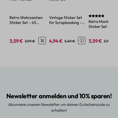
Durchschnittlich
Retro Wahrzeichen
Vintage Sticker Set
Retro Marken
Sticker Set – 45
für Scrapbooking –
Sticker Set – 45
Vintage
30 Papieraufkleber
Motive aus
Papiersticker im
im Retro-Stil
selbstklebendem
Mini-Format
3,59 €
4,94 €
3,59 €
Verkaufspreis:
Regulärer Preis:
Verkaufspreis:
Regulärer Preis:
Verkaufspreis:
Reguläre
3,99 €
5,49 €
3,99 €
Papier
Newsletter anmelden und 10% sparen!
Abonniere unseren Newsletter um deinen Gutscheincode zu
erhalten!