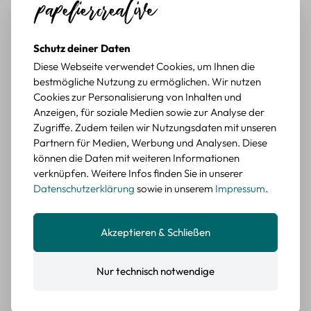
würde sie wieder kaufen.
BEWERTETER ARTIKEL
Schutz deiner Daten
Retro Briefmarken Sticker Set – 45 Papier-
Sticker mit Wald- und Tiermotiven
Diese Webseite verwendet Cookies, um Ihnen die
bestmögliche Nutzung zu ermöglichen. Wir nutzen
Durchschnittliche Bewertung von 5 von 5 Sternen
Cookies zur Personalisierung von Inhalten und
Erika G.
diesen Monat
Verifizierter Kauf
Anzeigen, für soziale Medien sowie zur Analyse der
Schöne Motive
Zugriffe. Zudem teilen wir Nutzungsdaten mit unseren
Die Sticker passen gut zu meinen Büchern, würde sie
Partnern für Medien, Werbung und Analysen. Diese
wieder kaufen.
können die Daten mit weiteren Informationen
verknüpfen. Weitere Infos finden Sie in unserer
BEWERTETER ARTIKEL
Datenschutzerklärung
sowie in unserem
Impressum
.
Retro Blumen Sticker Set – 45 Stück mit 15
verschiedene Motive
Farbe: F
Akzeptieren & Schließen
Durchschnittliche Bewertung von 5 von 5 Sternen
Erika G.
diesen Monat
Verifizierter Kauf
Tolle Sticker
Nur technisch notwendige
Schöne Deko-Teile für meine Bücher, es passt zu meinem
Stiel.