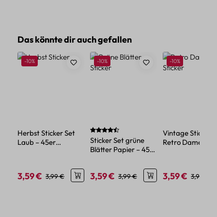
Produktgalerie überspringen
Das könnte dir auch gefallen
Rabatt
Rabatt
Rabatt
-10%
-10%
-10%
Durchschnittliche Bewertung von 4.5 von
Herbst Sticker Set
Vintage Sticker 
Sticker Set grüne
Laub – 45er
Retro Dame – 45
Blätter Papier – 45
Papierdeko mit
Papieraufkleber
Papiersticker mit
Blättermotiven
matt
Blattmotiven
3,59 €
3,59 €
3,59 €
Verkaufspreis:
Regulärer Preis:
Verkaufspreis:
Regulärer Preis:
Verkaufspreis:
Reguläre
3,99 €
3,99 €
3,99 €