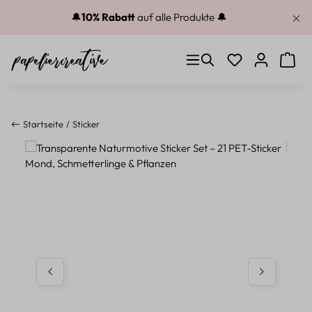
Zum Hauptinhalt springen
🔔
10% Rabatt
auf alle Produkte 🔔
Du hast 0 Produkt
Warenk
Startseite
Sticker
Bildergalerie überspringen