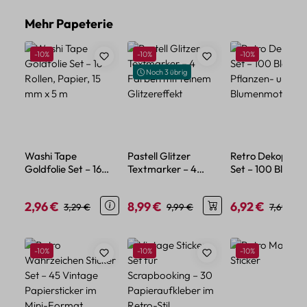
Produktgalerie überspringen
Mehr Papeterie
Rabatt
Rabatt
Rabatt
-10%
-10%
-10%
Noch 3 übrig
Washi Tape
Pastell Glitzer
Retro Dekopapie
Goldfolie Set – 16
Textmarker – 4
Set – 100 Blatt m
Rollen, Papier, 15 mm
Farben mit feinem
Pflanzen- und
x 5 m
Glitzereffekt
Blumenmotiven
2,96 €
8,99 €
6,92 €
Verkaufspreis:
Regulärer Preis:
Verkaufspreis:
Regulärer Preis:
Verkaufspreis:
Regulärer
3,29 €
9,99 €
7,69 €
Produktgalerie überspringen
Rabatt
Rabatt
Rabatt
-10%
-10%
-10%