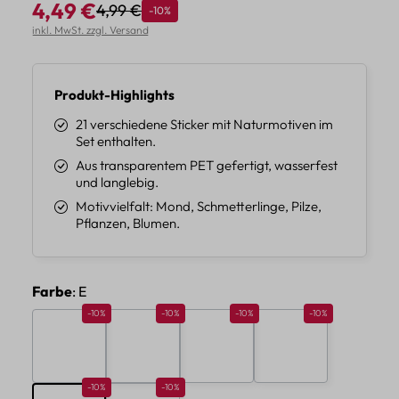
4,49 €
4,99 €
Rabatt
-10%
Regulärer Preis:
Verkaufspreis:
inkl. MwSt. zzgl. Versand
Produkt-Highlights
21 verschiedene Sticker mit Naturmotiven im
Set enthalten.
Aus transparentem PET gefertigt, wasserfest
und langlebig.
Motivvielfalt: Mond, Schmetterlinge, Pilze,
Pflanzen, Blumen.
auswählen
Farbe
: E
Rabatt 10%
Rabatt 10%
Rabatt 10%
Rabatt 10%
-10%
-10%
-10%
-10%
A
B
C
D
Rabatt 10%
Rabatt 10%
-10%
-10%