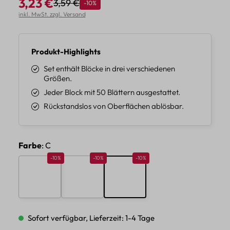
3,23 €
3,59 €
Rabatt
-10%
Regulärer Preis:
Verkaufspreis:
inkl. MwSt. zzgl. Versand
Produkt-Highlights
Set enthält Blöcke in drei verschiedenen
Größen.
Jeder Block mit 50 Blättern ausgestattet.
Rückstandslos von Oberflächen ablösbar.
auswählen
Farbe
: C
Rabatt 10%
Rabatt 10%
Rabatt 10%
-10%
-10%
-10%
A
B
C
Sofort verfügbar, Lieferzeit: 1-4 Tage