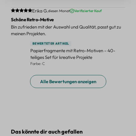
Durchschnittliche Bewertung von 5 von 5 Sternen
Erika G.
diesen Monat
Verifizierter Kauf
Schöne Retro-Motive
Bin zufrieden mit der Auswahl und Qualität, passt gut zu
meinen Projekten.
BEWERTETER ARTIKEL
Papierfragmente mit Retro-Motiven – 40-
teiliges Set für kreative Projekte
Farbe: C
Alle Bewertungen anzeigen
Produktgalerie überspringen
Das könnte dir auch gefallen