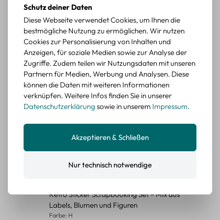
Schutz deiner Daten
Diese Webseite verwendet Cookies, um Ihnen die
Durchschnittliche Bewertung von 5 von 5 Sternen
Erika G.
diesen Monat
Verifizierter Kauf
bestmögliche Nutzung zu ermöglichen. Wir nutzen
Schöne Motive
Cookies zur Personalisierung von Inhalten und
Die Sticker passen gut zu meinen Büchern, würde sie
Anzeigen, für soziale Medien sowie zur Analyse der
wieder kaufen.
Zugriffe. Zudem teilen wir Nutzungsdaten mit unseren
Partnern für Medien, Werbung und Analysen. Diese
BEWERTETER ARTIKEL
können die Daten mit weiteren Informationen
Retro Blumen Sticker Set – 45 Stück mit 15
verknüpfen. Weitere Infos finden Sie in unserer
verschiedene Motive
Datenschutzerklärung
sowie in unserem
Impressum
.
Farbe: F
Durchschnittliche Bewertung von 5 von 5 Sternen
Erika G.
diesen Monat
Verifizierter Kauf
Akzeptieren & Schließen
Tolle Sticker
Schöne Deko-Teile für meine Bücher, es passt zu meinem
Nur technisch notwendige
Stiel.
BEWERTETER ARTIKEL
Retro Sticker Scrapbooking Set – Mix aus
Labels, Blumen und Figuren
Farbe: H