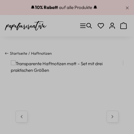
Zum Hauptinhalt springen
🔔
10% Rabatt
auf alle Produkte 🔔
Du hast 0 Produkt
Warenk
Startseite
Haftnotizen
Bildergalerie überspringen