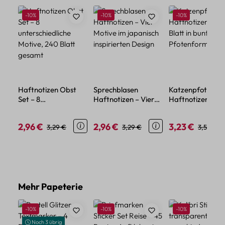
Rabatt
Rabatt
Rabatt
-10%
-10%
-10%
Haftnotizen Obst
Sprechblasen
Katzenpfoten
Set – 8
Haftnotizen – Vier
Haftnotizen – 12
unterschiedliche
Motive im japanisch
Blatt in bunten
Motive, 240 Blatt
inspirierten Design
Pfotenformen
2,96 €
2,96 €
3,23 €
Verkaufspreis:
Regulärer Preis:
Verkaufspreis:
Regulärer Preis:
Verkaufspreis:
Reguläre
3,29 €
3,29 €
3,59 €
gesamt
Produktgalerie überspringen
Mehr Papeterie
Rabatt
Rabatt
Rabatt
-10%
-10%
-10%
Noch 3 übrig