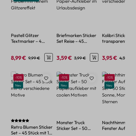
Pastell Glitzer
Briefmarken Sticker
Kolibri Sticker Se
Textmarker – 4
Set Reise – 45
transparent – 5
Farben mit feinem
Papier-Aufkleber im
verschiedene Mo
Glitzereffekt
Urlaubsdesign
8,99 €
3,59 €
3,95 €
Verkaufspreis:
Regulärer Preis:
Verkaufspreis:
Regulärer Preis:
Verkaufspreis:
Regulärer
9,99 €
3,99 €
4,39 €
Produktgalerie überspringen
Rabatt
Rabatt
Rabatt
-10%
-10%
-10%
Neu
Neu
Neu
Durchschnittliche Bewertung von 5 von 5 Sternen
Monster Truck
Nachthimmel
Retro Blumen Sticker
Sticker Set – 50
Fenster Aufklebe
Set – 45 Stück mit 15
Papieraufkleber mit
Set – 50 Sticker 