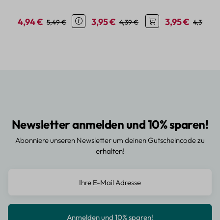
verschiedene Motive
coolen Motiven
Sonne, Mond un
Sternen
4,94 €
3,95 €
3,95 €
Verkaufspreis:
Regulärer Preis:
Verkaufspreis:
Regulärer Preis:
Verkaufspreis:
Regulärer
5,49 €
4,39 €
4,39 €
Newsletter anmelden und 10% sparen!
Abonniere unseren Newsletter um deinen Gutscheincode zu
erhalten!