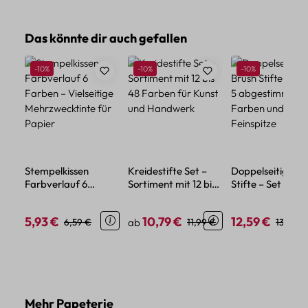
Produktgalerie überspringen
Das könnte dir auch gefallen
Rabatt
Rabatt
Rabatt
-10%
-10%
-10%
Stempelkissen
Kreidestifte Set –
Doppelseitige Br
Farbverlauf 6
Sortiment mit 12 bis
Stifte – Set mit 5
Farben – Vielseitige
48 Farben für Kunst
abgestimmten
Mehrzwecktinte für
und Handwerk
Farben und
5,93 €
10,79 €
12,59 €
Verkaufspreis:
Regulärer Preis:
Verkaufspreis:
Regulärer Preis:
Verkaufspreis:
Regulär
6,59 €
ab
11,99 €
13,99 €
Papier
Feinspitze
Produktgalerie überspringen
Mehr Papeterie