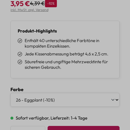
3,95 €
4,39 €
Rabatt
-10%
Regulärer Preis:
Verkaufspreis:
inkl. MwSt. zzgl. Versand
Produkt-Highlights
Enthält 40 unterschiedliche Farbtöne in
kompakten Einzelkissen.
Jede Kissenabmessung beträgt 4,6 x 2,5 cm.
Säurefreie und ungiftige Mehrzwecktinte für
sicheren Gebrauch.
auswählen
Farbe
Sofort verfügbar, Lieferzeit: 1-4 Tage