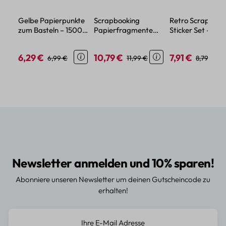
Gelbe Papierpunkte
Scrapbooking
Retro Scrapbook
zum Basteln – 1500
Papierfragmente
Sticker Set – 60-
Stück, 7 mm, Papier
Set Retro – 400
teiliges Vintage
Motive Blumen,
Deko-Papier
6,29 €
10,79 €
7,91 €
Verkaufspreis:
Regulärer Preis:
Verkaufspreis:
Regulärer Preis:
Verkaufspreis:
Regulärer
6,99 €
11,99 €
8,79 €
Himmel, Menschen
Newsletter anmelden und 10% sparen!
Abonniere unseren Newsletter um deinen Gutscheincode zu
erhalten!