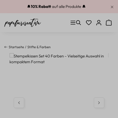
Zum Hauptinhalt springen
🔔
10% Rabatt
auf alle Produkte 🔔
Du hast 0 Produkt
Warenk
Startseite
Stifte & Farben
Bildergalerie überspringen