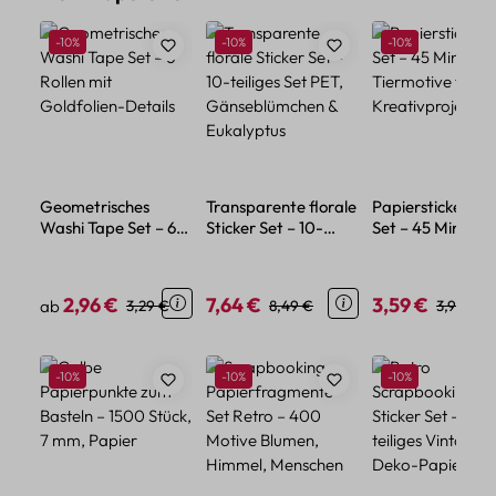
Rabatt
Rabatt
Rabatt
-10%
-10%
-10%
Geometrisches
Transparente florale
Papiersticker Tie
Washi Tape Set – 6
Sticker Set – 10-
Set – 45 Mini-
Rollen mit
teiliges Set PET,
Tiermotive für
Goldfolien-Details
Gänseblümchen &
Kreativprojekte
Eukalyptus
2,96 €
7,64 €
3,59 €
Verkaufspreis:
Regulärer Preis:
Verkaufspreis:
Regulärer Preis:
Verkaufspreis:
Reguläre
ab
3,29 €
8,49 €
3,99 €
Produktgalerie überspringen
Rabatt
Rabatt
Rabatt
-10%
-10%
-10%