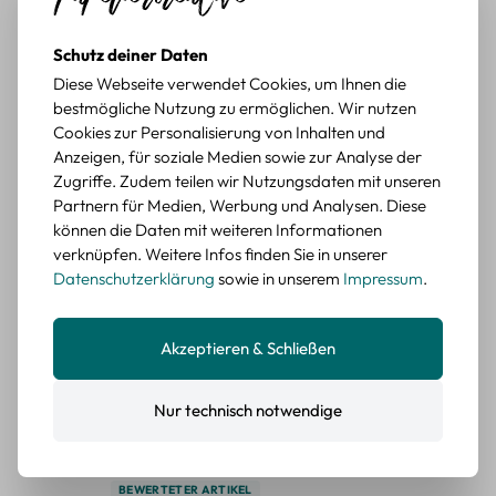
BEWERTETER ARTIKEL
Retro Briefmarken Sticker Set – 45 Papier-
Schutz deiner Daten
Sticker mit Wald- und Tiermotiven
Diese Webseite verwendet Cookies, um Ihnen die
bestmögliche Nutzung zu ermöglichen. Wir nutzen
Durchschnittliche Bewertung von 5 von 5 Sternen
Erika G.
diesen Monat
Verifizierter Kauf
Cookies zur Personalisierung von Inhalten und
Anzeigen, für soziale Medien sowie zur Analyse der
Schöne Motive
Zugriffe. Zudem teilen wir Nutzungsdaten mit unseren
Die Sticker passen gut zu meinen Büchern, würde sie
Partnern für Medien, Werbung und Analysen. Diese
wieder kaufen.
können die Daten mit weiteren Informationen
BEWERTETER ARTIKEL
verknüpfen. Weitere Infos finden Sie in unserer
Retro Blumen Sticker Set – 45 Stück mit 15
Datenschutzerklärung
sowie in unserem
Impressum
.
verschiedene Motive
Farbe: F
Akzeptieren & Schließen
Durchschnittliche Bewertung von 5 von 5 Sternen
Erika G.
diesen Monat
Verifizierter Kauf
Tolle Sticker
Nur technisch notwendige
Schöne Deko-Teile für meine Bücher, es passt zu meinem
Stiel.
BEWERTETER ARTIKEL