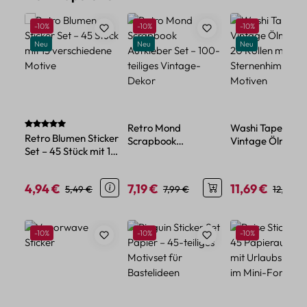
Rabatt
Rabatt
Rabatt
-10%
-10%
-10%
Neu
Neu
Neu
Durchschnittliche Bewertung von 5 von 5 Sternen
Retro Mond
Washi Tape Set
Retro Blumen Sticker
Scrapbook
Vintage Ölmalere
Set – 45 Stück mit 15
Aufkleber Set – 100-
20 Rollen mit
verschiedene Motive
teiliges Vintage-
Sternenhimmel-
Dekor
Motiven
4,94 €
7,19 €
11,69 €
Verkaufspreis:
Regulärer Preis:
Verkaufspreis:
Regulärer Preis:
Verkaufspreis:
Reguläre
5,49 €
7,99 €
12,99 €
Produktgalerie überspringen
Rabatt
Rabatt
Rabatt
-10%
-10%
-10%