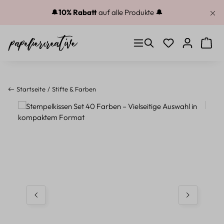
Zum Hauptinhalt springen
🔔
10% Rabatt
auf alle Produkte 🔔
Du hast 0 Produkt
Warenk
Startseite
Stifte & Farben
Bildergalerie überspringen