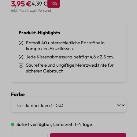
3,95 €
4,39 €
Rabatt
-10%
Regulärer Preis:
Verkaufspreis:
inkl. MwSt. zzgl. Versand
Produkt-Highlights
Enthält 40 unterschiedliche Farbtöne in
kompakten Einzelkissen.
Jede Kissenabmessung beträgt 4,6 x 2,5 cm.
Säurefreie und ungiftige Mehrzwecktinte für
sicheren Gebrauch.
auswählen
Farbe
Sofort verfügbar, Lieferzeit: 1-4 Tage