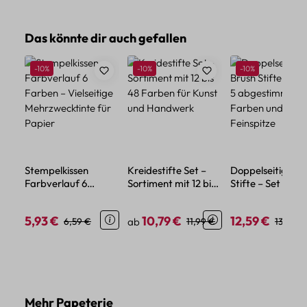
Produktgalerie überspringen
Das könnte dir auch gefallen
Rabatt
Rabatt
Rabatt
-10%
-10%
-10%
Stempelkissen
Kreidestifte Set –
Doppelseitige Br
Farbverlauf 6
Sortiment mit 12 bis
Stifte – Set mit 5
Farben – Vielseitige
48 Farben für Kunst
abgestimmten
Mehrzwecktinte für
und Handwerk
Farben und
5,93 €
10,79 €
12,59 €
Verkaufspreis:
Regulärer Preis:
Verkaufspreis:
Regulärer Preis:
Verkaufspreis:
Regulär
6,59 €
ab
11,99 €
13,99 €
Papier
Feinspitze
Produktgalerie überspringen
Mehr Papeterie