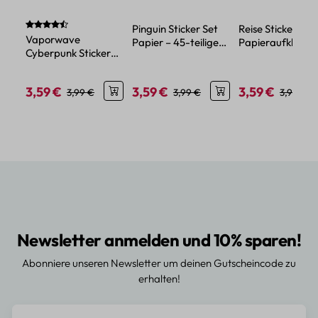
Durchschnittliche Bewertung von 4.6 von 5 Sternen
Pinguin Sticker Set
Reise Sticker Set
Vaporwave
Papier – 45-teiliges
Papieraufkleber 
Cyberpunk Sticker
Motivset für
Urlaubsmotiven 
Set – 45 Mini
Bastelideen
Mini-Format
Papiersticker im
3,59 €
3,59 €
3,59 €
Verkaufspreis:
Regulärer Preis:
Verkaufspreis:
Regulärer Preis:
Verkaufspreis:
Reguläre
3,99 €
3,99 €
3,99 €
Retro-Stil
Newsletter anmelden und 10% sparen!
Abonniere unseren Newsletter um deinen Gutscheincode zu
erhalten!