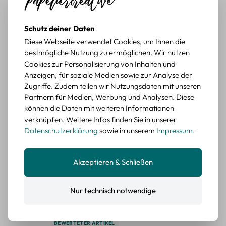
BEWERTETER ARTIKEL
Retro Briefmarken Sticker Set – 45 Papier-
Schutz deiner Daten
Sticker mit Wald- und Tiermotiven
Diese Webseite verwendet Cookies, um Ihnen die
bestmögliche Nutzung zu ermöglichen. Wir nutzen
Durchschnittliche Bewertung von 5 von 5 Sternen
Erika G.
diesen Monat
Verifizierter Kauf
Cookies zur Personalisierung von Inhalten und
Schöne Motive
Anzeigen, für soziale Medien sowie zur Analyse der
Die Sticker passen gut zu meinen Büchern, würde sie
Zugriffe. Zudem teilen wir Nutzungsdaten mit unseren
wieder kaufen.
Partnern für Medien, Werbung und Analysen. Diese
können die Daten mit weiteren Informationen
BEWERTETER ARTIKEL
verknüpfen. Weitere Infos finden Sie in unserer
Retro Blumen Sticker Set – 45 Stück mit 15
Datenschutzerklärung
sowie in unserem
Impressum
.
verschiedene Motive
Farbe: F
Akzeptieren & Schließen
Durchschnittliche Bewertung von 5 von 5 Sternen
Erika G.
diesen Monat
Verifizierter Kauf
Tolle Sticker
Nur technisch notwendige
Schöne Deko-Teile für meine Bücher, es passt zu meinem
Stiel.
BEWERTETER ARTIKEL