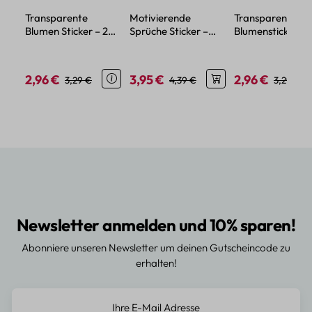
Transparente
Motivierende
Transparente
Blumen Sticker – 20
Sprüche Sticker –
Blumensticker – 
florale Motive aus
50-teiliges
aus wasserdicht
wasserdichtem PET
wasserfestes Vinyl
PET-Material
Set
2,96 €
3,95 €
2,96 €
Verkaufspreis:
Regulärer Preis:
Verkaufspreis:
Regulärer Preis:
Verkaufspreis:
Regulärer
3,29 €
4,39 €
3,29 €
Newsletter anmelden und 10% sparen!
Abonniere unseren Newsletter um deinen Gutscheincode zu
erhalten!