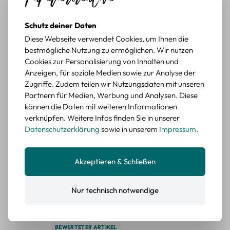
BEWERTETER ARTIKEL
Retro Briefmarken Sticker Set – 45 Papier-
Schutz deiner Daten
Sticker mit Wald- und Tiermotiven
Diese Webseite verwendet Cookies, um Ihnen die
bestmögliche Nutzung zu ermöglichen. Wir nutzen
Durchschnittliche Bewertung von 5 von 5 Sternen
Erika G.
diesen Monat
Verifizierter Kauf
Cookies zur Personalisierung von Inhalten und
Anzeigen, für soziale Medien sowie zur Analyse der
Schöne Motive
Zugriffe. Zudem teilen wir Nutzungsdaten mit unseren
Die Sticker passen gut zu meinen Büchern, würde sie
Partnern für Medien, Werbung und Analysen. Diese
wieder kaufen.
können die Daten mit weiteren Informationen
BEWERTETER ARTIKEL
verknüpfen. Weitere Infos finden Sie in unserer
Retro Blumen Sticker Set – 45 Stück mit 15
Datenschutzerklärung
sowie in unserem
Impressum
.
verschiedene Motive
Farbe: F
Akzeptieren & Schließen
Durchschnittliche Bewertung von 5 von 5 Sternen
Erika G.
diesen Monat
Verifizierter Kauf
Tolle Sticker
Nur technisch notwendige
Schöne Deko-Teile für meine Bücher, es passt zu meinem
Stiel.
BEWERTETER ARTIKEL