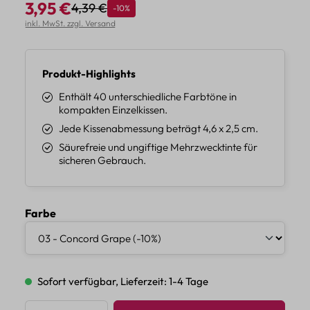
3,95 €
4,39 €
Rabatt
-10%
Regulärer Preis:
Verkaufspreis:
inkl. MwSt. zzgl. Versand
Produkt-Highlights
Enthält 40 unterschiedliche Farbtöne in
kompakten Einzelkissen.
Jede Kissenabmessung beträgt 4,6 x 2,5 cm.
Säurefreie und ungiftige Mehrzwecktinte für
sicheren Gebrauch.
auswählen
Farbe
Sofort verfügbar, Lieferzeit: 1-4 Tage