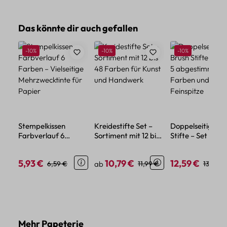
Produktgalerie überspringen
Das könnte dir auch gefallen
Rabatt
Rabatt
Rabatt
-10%
-10%
-10%
Stempelkissen
Kreidestifte Set –
Doppelseitige Br
Farbverlauf 6
Sortiment mit 12 bis
Stifte – Set mit 5
Farben – Vielseitige
48 Farben für Kunst
abgestimmten
Mehrzwecktinte für
und Handwerk
Farben und
5,93 €
10,79 €
12,59 €
Verkaufspreis:
Regulärer Preis:
Verkaufspreis:
Regulärer Preis:
Verkaufspreis:
Regulär
6,59 €
ab
11,99 €
13,99 €
Papier
Feinspitze
Produktgalerie überspringen
Mehr Papeterie