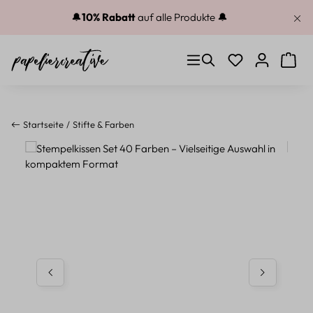
Zum Hauptinhalt springen
🔔
10% Rabatt
auf alle Produkte 🔔
Du hast 0 Produkt
Warenk
Startseite
Stifte & Farben
Bildergalerie überspringen