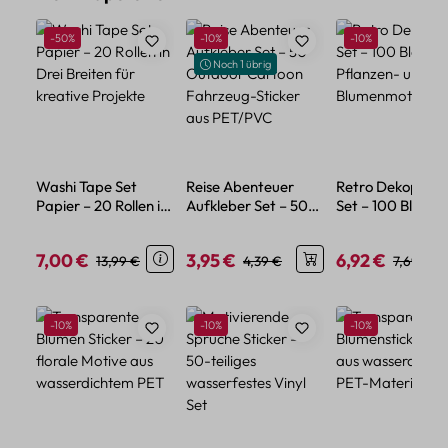
Rabatt
Rabatt
Rabatt
-50%
-10%
-10%
Noch 1 übrig
Washi Tape Set
Reise Abenteuer
Retro Dekopapie
Papier – 20 Rollen in
Aufkleber Set – 50
Set – 100 Blatt m
Drei Breiten für
Outdoor Cartoon
Pflanzen- und
kreative Projekte
Fahrzeug-Sticker
Blumenmotiven
7,00 €
3,95 €
6,92 €
Verkaufspreis:
Regulärer Preis:
Verkaufspreis:
Regulärer Preis:
Verkaufspreis:
Regulärer
13,99 €
4,39 €
7,69 €
aus PET/PVC
Produktgalerie überspringen
Rabatt
Rabatt
Rabatt
-10%
-10%
-10%