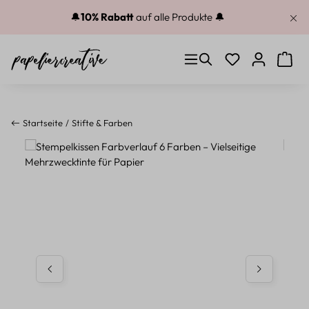
Zum Hauptinhalt springen
🔔
10% Rabatt
auf alle Produkte 🔔
Du hast 0 Produkt
Warenk
Startseite
Stifte & Farben
Bildergalerie überspringen