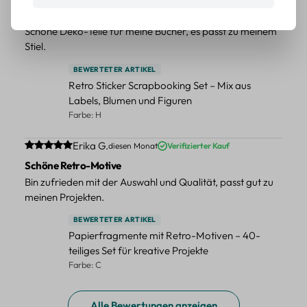
Tolle Sticker
Schöne Deko-Teile für meine Bücher, es passt zu meinem
Stiel.
BEWERTETER ARTIKEL
Retro Sticker Scrapbooking Set – Mix aus
Labels, Blumen und Figuren
Farbe: H
Durchschnittliche Bewertung von 5 von 5 Sternen
Erika G.
diesen Monat
Verifizierter Kauf
Schöne Retro-Motive
Bin zufrieden mit der Auswahl und Qualität, passt gut zu
meinen Projekten.
BEWERTETER ARTIKEL
Papierfragmente mit Retro-Motiven – 40-
teiliges Set für kreative Projekte
Farbe: C
Alle Bewertungen anzeigen