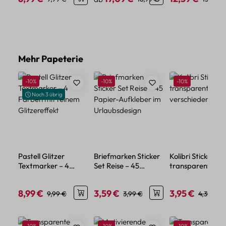
Produktgalerie überspringen
Mehr Papeterie
Rabatt
Rabatt
Rabatt
-10%
-10%
-10%
Noch 3 übrig
Pastell Glitzer
Briefmarken Sticker
Kolibri Sticker Se
Textmarker – 4
Set Reise – 45
transparent – 5
Farben mit feinem
Papier-Aufkleber im
verschiedene Mo
Glitzereffekt
Urlaubsdesign
8,99 €
3,59 €
3,95 €
Verkaufspreis:
Regulärer Preis:
Verkaufspreis:
Regulärer Preis:
Verkaufspreis:
Regulärer
9,99 €
3,99 €
4,39 €
Produktgalerie überspringen
Rabatt
Rabatt
Rabatt