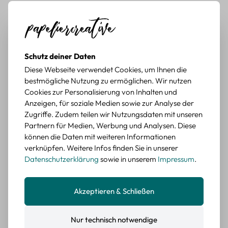
Durchschnittliche Bewertung von 5 von 5 Sternen
Erika G.
diesen Monat
Verifizierter Kauf
Schöne Motive
Tolle Motive, Briefmarken gehen zu vielen Projekten,
würde sie wieder kaufen.
Schutz deiner Daten
BEWERTETER ARTIKEL
Diese Webseite verwendet Cookies, um Ihnen die
Retro Briefmarken Sticker Set – 45 Papier-
bestmögliche Nutzung zu ermöglichen. Wir nutzen
Sticker mit Wald- und Tiermotiven
Cookies zur Personalisierung von Inhalten und
Anzeigen, für soziale Medien sowie zur Analyse der
Durchschnittliche Bewertung von 5 von 5 Sternen
Erika G.
diesen Monat
Verifizierter Kauf
Zugriffe. Zudem teilen wir Nutzungsdaten mit unseren
Partnern für Medien, Werbung und Analysen. Diese
Schöne Motive
können die Daten mit weiteren Informationen
Die Sticker passen gut zu meinen Büchern, würde sie
verknüpfen. Weitere Infos finden Sie in unserer
wieder kaufen.
Datenschutzerklärung
sowie in unserem
Impressum
.
BEWERTETER ARTIKEL
Retro Blumen Sticker Set – 45 Stück mit 15
verschiedene Motive
Akzeptieren & Schließen
Farbe: F
Nur technisch notwendige
Durchschnittliche Bewertung von 5 von 5 Sternen
Erika G.
diesen Monat
Verifizierter Kauf