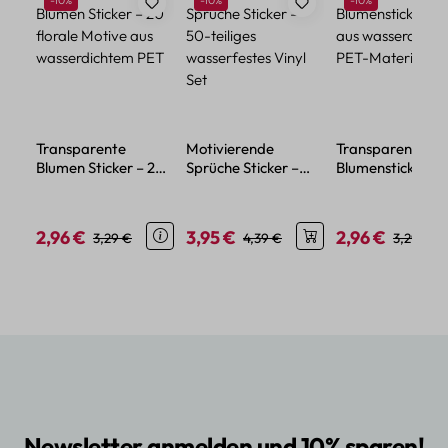
-10%
-10%
-10%
Transparente
Motivierende
Transparente
Blumen Sticker – 20
Sprüche Sticker –
Blumensticker – 
florale Motive aus
50-teiliges
aus wasserdicht
wasserdichtem PET
wasserfestes Vinyl
PET-Material
Set
2,96 €
3,95 €
2,96 €
Verkaufspreis:
Regulärer Preis:
Verkaufspreis:
Regulärer Preis:
Verkaufspreis:
Regulärer
3,29 €
4,39 €
3,29 €
Newsletter anmelden und 10% sparen!