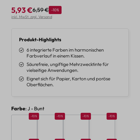
5,93 €
6,59 €
Rabatt
-10%
Regulärer Preis:
Verkaufspreis:
inkl. MwSt. zzgl. Versand
Produkt-Highlights
6 integrierte Farben im harmonischen
Farbverlauf in einem Kissen.
Säurefreie, ungiftige Mehrzwecktinte für
vielseitige Anwendungen.
Eignet sich für Papier, Karton und poröse
Oberflächen.
auswählen
Farbe
: J - Bunt
Rabatt 10%
Rabatt 10%
Rabatt 10%
Rabatt 10%
-10%
-10%
-10%
-10%
A - Braun
B - Rosa
C - Grün
D - Blau